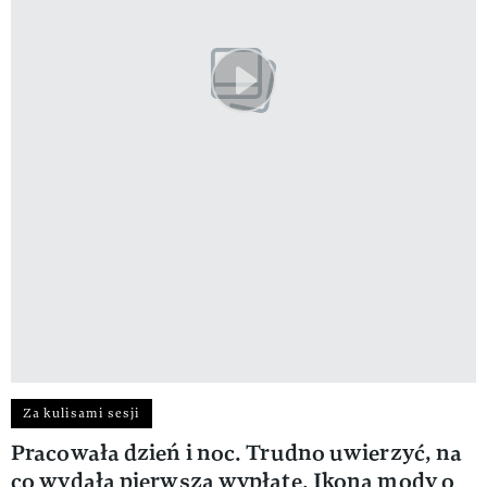
Za kulisami sesji
Pracowała dzień i noc. Trudno uwierzyć, na
co wydała pierwszą wypłatę. Ikona mody o