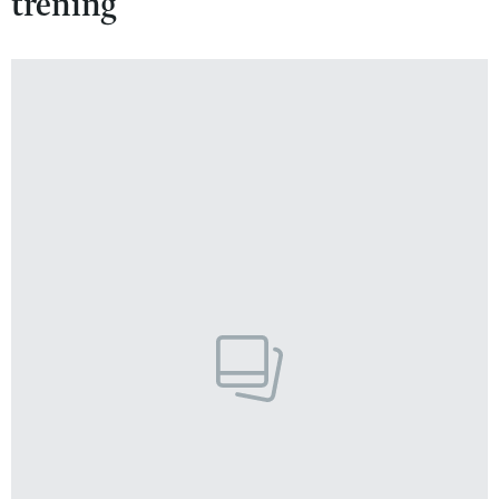
trening
VIVA!LIFESTYLE
VIVA!MAN
VIVA!PEOPLE POWER
VIVA!ITAKA
MAGAZYN VIVA!