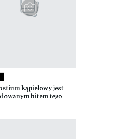
y
ostium kąpielowy jest
ydowanym hitem tego