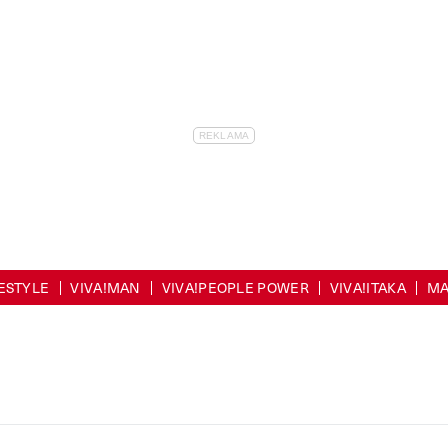
FESTYLE
VIVA!MAN
VIVA!PEOPLE POWER
VIVA!ITAKA
MA