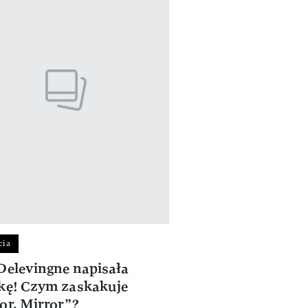
cia
Delevingne napisała
kę! Czym zaskakuje
or, Mirror”?