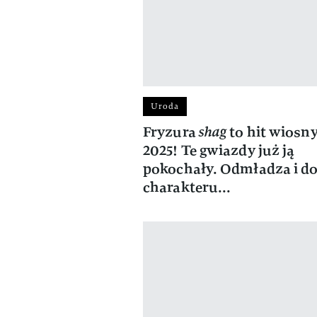
Uroda
Fryzura
shag
to hit wiosn
2025! Te gwiazdy już ją
pokochały. Odmładza i do
charakteru...