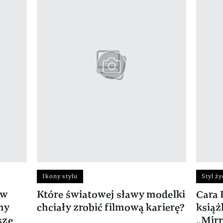
Ikony stylu
Styl ży
 w
Które światowej sławy modelki
Cara 
my
chciały zrobić filmową karierę?
książ
sze
„Mirr