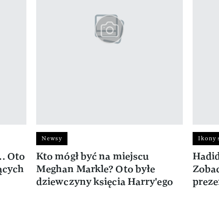
Newsy
Ikony 
.. Oto
Kto mógł być na miejscu
Hadid
jących
Meghan Markle? Oto byłe
Zobac
dziewczyny księcia Harry'ego
preze