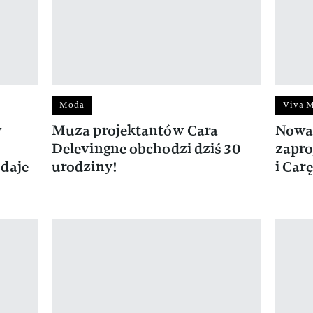
Moda
Viva 
y
Muza projektantów Cara
Nowa
Delevingne obchodzi dziś 30
zapro
daje
urodziny!
i Car