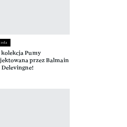
Moda
 kolekcja Pumy
jektowana przez Balmain
ę Delevingne!