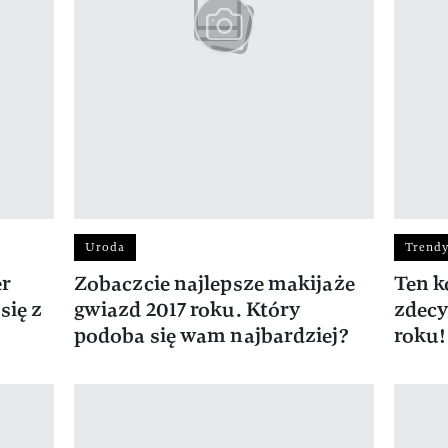
Uroda
Trend
er
Zobaczcie najlepsze makijaże
Ten k
się z
gwiazd 2017 roku. Który
zdec
podoba się wam najbardziej?
roku!