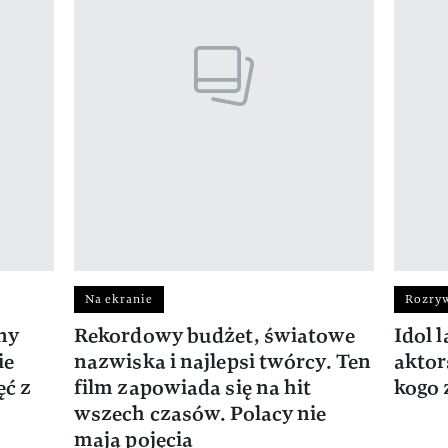
Na ekranie
Rozry
ny
Rekordowy budżet, światowe
Idol l
ie
nazwiska i najlepsi twórcy. Ten
aktor
ęć z
film zapowiada się na hit
kogo 
wszech czasów. Polacy nie
mają pojęcia