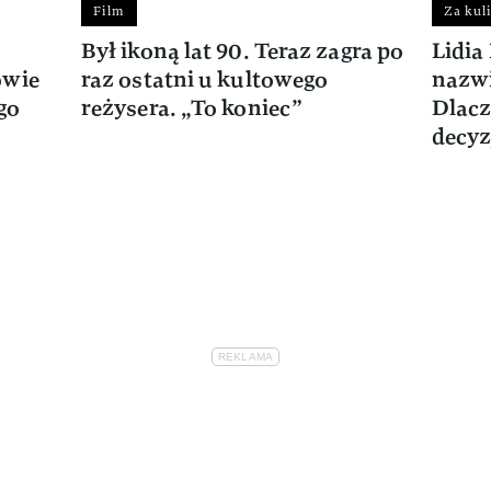
Film
Za kul
Był ikoną lat 90. Teraz zagra po
Lidia
owie
raz ostatni u kultowego
nazwi
go
reżysera. „To koniec”
Dlacz
decyz