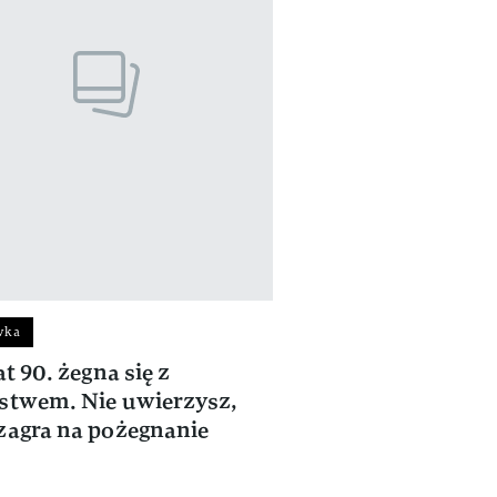
wka
at 90. żegna się z
stwem. Nie uwierzysz,
zagra na pożegnanie