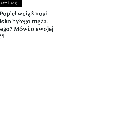
isami sesji
 Popiel wciąż nosi
sko byłego męża.
ego? Mówi o swojej
ji