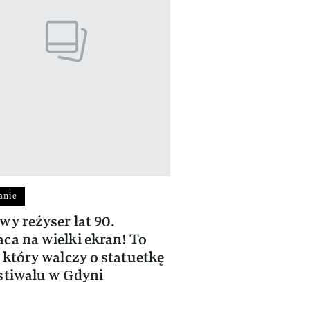
anie
wy reżyser lat 90.
ca na wielki ekran! To
, który walczy o statuetkę
stiwalu w Gdyni