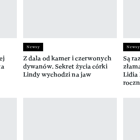
Newsy
Newsy
ej
Z dala od kamer i czerwonych
Są raz
ła
dywanów. Sekret życia córki
złama
Lindy wychodzi na jaw
Lidia
roczn