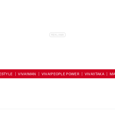
FESTYLE
VIVA!MAN
VIVA!PEOPLE POWER
VIVA!ITAKA
MA