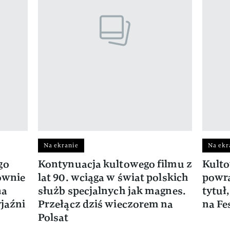
Na ekranie
Na ekr
go
Kontynuacja kultowego filmu z
Kulto
ownie
lat 90. wciąga w świat polskich
powra
na
służb specjalnych jak magnes.
tytuł
yjaźni
Przełącz dziś wieczorem na
na Fe
Polsat