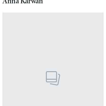
Anna Karwan
VIVA!LIFESTYLE
VIVA!MAN
VIVA!PEOPLE POWER
VIVA!ITAKA
MAGAZYN VIVA!