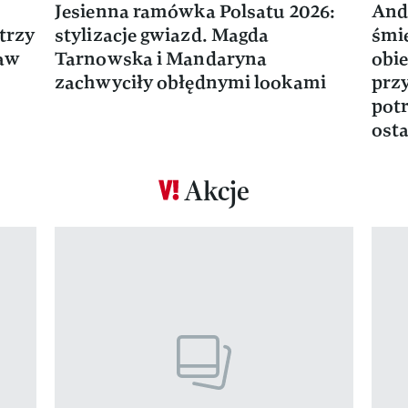
Jesienna ramówka Polsatu 2026:
And
trzy
stylizacje gwiazd. Magda
śmie
ław
Tarnowska i Mandaryna
obie
zachwyciły obłędnymi lookami
prz
potr
osta
Akcje
Pokazywanie elementu 1 z 17