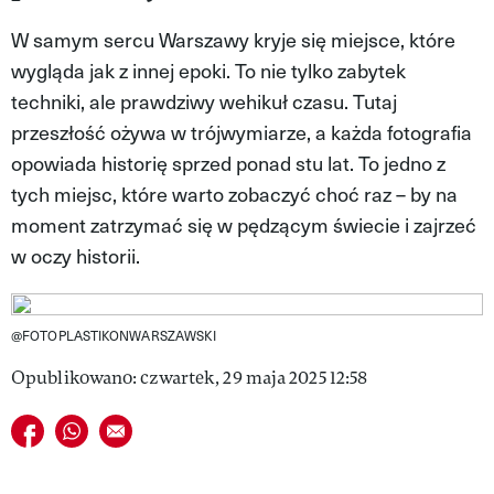
VIVA!LIFESTYLE
W samym sercu Warszawy kryje się miejsce, które
wygląda jak z innej epoki. To nie tylko zabytek
VIVA!MAN
techniki, ale prawdziwy wehikuł czasu. Tutaj
VIVA!PEOPLE POWER
przeszłość ożywa w trójwymiarze, a każda fotografia
opowiada historię sprzed ponad stu lat. To jedno z
VIVA!ITAKA
tych miejsc, które warto zobaczyć choć raz – by na
MAGAZYN VIVA!
moment zatrzymać się w pędzącym świecie i zajrzeć
w oczy historii.
@FOTOPLASTIKONWARSZAWSKI
Opublikowano: czwartek, 29 maja 2025 12:58
Udostępnij na facebook
Udostępnij na whatsapp
E-mail do przyjaciela