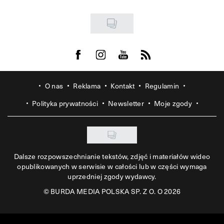
Visit us on Facebook
Visit us on Instagram
Visit us on Youtube
Visit us on Rss
O nas
Reklama
Kontakt
Regulamin
Polityka prywatności
Newsletter
Moje zgody
Dalsze rozpowszechnianie tekstów, zdjęć i materiałów wideo
opublikowanych w serwisie w całości lub w części wymaga
uprzedniej zgody wydawcy.
©
BURDA MEDIA POLSKA SP. Z O. O 2026