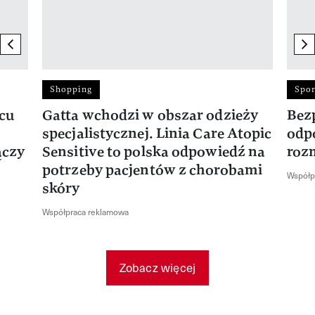
previous element
ne
Shopping
Spor
rcu
Gatta wchodzi w obszar odzieży
Bez
specjalistycznej. Linia Care Atopic
odp
ączy
Sensitive to polska odpowiedź na
roz
potrzeby pacjentów z chorobami
Współp
skóry
Współpraca reklamowa
Zobacz więcej