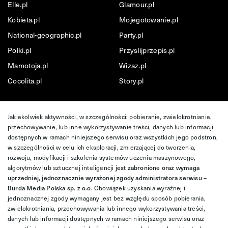
Elle.pl
Glamour.pl
Kobieta.pl
Mojegotowanie.pl
National-geographic.pl
Party.pl
Polki.pl
Przyslijprzepis.pl
Mamotoja.pl
Wizaz.pl
Cocolita.pl
Story.pl
Jakiekolwiek aktywności, w szczególności: pobieranie, zwielokrotnianie,
przechowywanie, lub inne wykorzystywanie treści, danych lub informacji
dostępnych w ramach niniejszego serwisu oraz wszystkich jego podstron,
w szczególności w celu ich eksploracji, zmierzającej do tworzenia,
rozwoju, modyfikacji i szkolenia systemów uczenia maszynowego,
algorytmów lub sztucznej inteligencji
jest zabronione oraz wymaga
uprzedniej, jednoznacznie wyrażonej zgody administratora serwisu –
Burda Media Polska sp. z o.o.
Obowiązek uzyskania wyraźnej i
jednoznacznej zgody wymagany jest bez względu sposób pobierania,
zwielokrotniania, przechowywania lub innego wykorzystywania treści,
danych lub informacji dostępnych w ramach niniejszego serwisu oraz