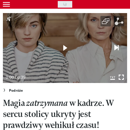
Skip
to
Gwiazdy
main
Ludzie
content
Moda
Uroda
Styl życia
Kultura
0:00 / 0:39
Wideo
Podróże
Magia
w kadrze. W
zatrzymana
Nasze akcje
sercu stolicy ukryty jest
VIVA!ART
prawdziwy wehikuł czasu!
VIVA!MODA