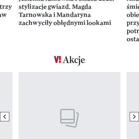
trzy
stylizacje gwiazd. Magda
śmie
ław
Tarnowska i Mandaryna
obie
zachwyciły obłędnymi lookami
prz
potr
osta
Akcje
Pokazywanie elementu 1 z 17
previous element
ne