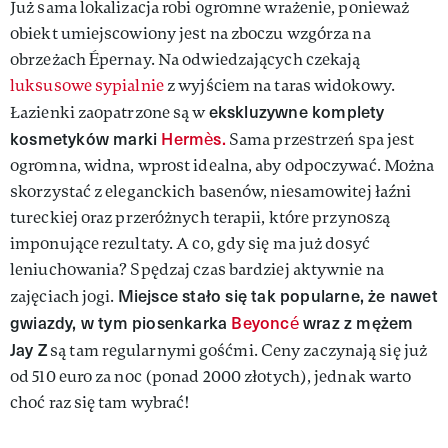
Już sama lokalizacja robi ogromne wrażenie, ponieważ
obiekt umiejscowiony jest na zboczu wzgórza na
obrzeżach Épernay. Na odwiedzających czekają
luksusowe sypialnie
z wyjściem na taras widokowy.
ekskluzywne komplety
Łazienki zaopatrzone są w
kosmetyków marki
Hermès.
Sama przestrzeń spa jest
ogromna, widna, wprost idealna, aby odpoczywać. Można
skorzystać z eleganckich basenów, niesamowitej łaźni
tureckiej oraz przeróżnych terapii, które przynoszą
imponujące rezultaty. A co, gdy się ma już dosyć
leniuchowania? Spędzaj czas bardziej aktywnie na
Miejsce stało się tak popularne, że nawet
zajęciach jogi.
gwiazdy, w tym piosenkarka
Beyoncé
wraz z mężem
Jay Z
są tam regularnymi gośćmi. Ceny zaczynają się już
od 510 euro za noc (ponad 2000 złotych), jednak warto
choć raz się tam wybrać!