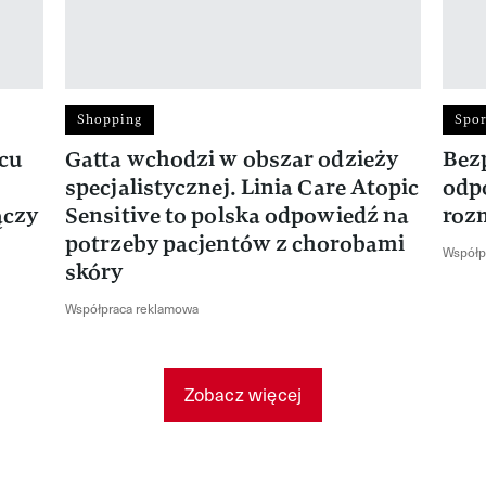
Shopping
Spor
rcu
Gatta wchodzi w obszar odzieży
Bez
specjalistycznej. Linia Care Atopic
odp
ączy
Sensitive to polska odpowiedź na
roz
potrzeby pacjentów z chorobami
Współp
skóry
Współpraca reklamowa
Zobacz więcej