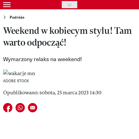
Skip
to
Gwiazdy
Podróże
main
Weekend w kobiecym stylu! Tam
Ludzie
content
warto odpocząć!
Moda
Uroda
Wymarzony relaks na weekend!
Styl życia
Kultura
ADOBE STOCK
Opublikowano: sobota, 25 marca 2023 14:30
Wideo
Udostępnij na facebook
Udostępnij na whatsapp
E-mail do przyjaciela
Nasze akcje
VIVA!ART
VIVA!MODA