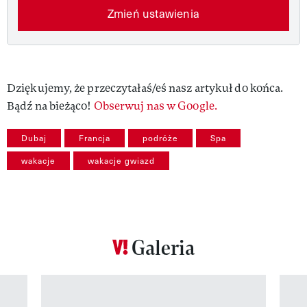
Zmień ustawienia
Dziękujemy, że przeczytałaś/eś nasz artykuł do końca.
Bądź na bieżąco!
Obserwuj nas w Google.
Dubaj
Francja
podróże
Spa
wakacje
wakacje gwiazd
Galeria
Pokazywanie elementu 1 z 12