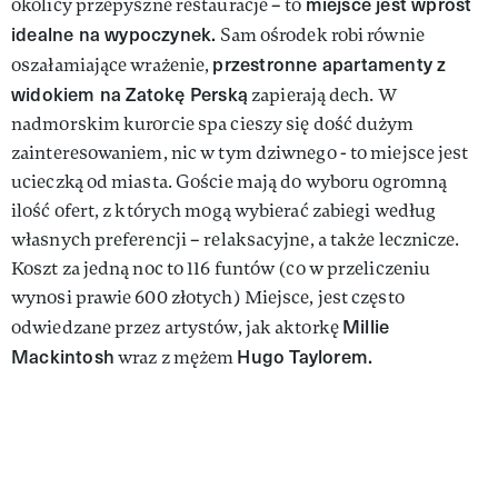
miejsce jest wprost
okolicy przepyszne restauracje – to
idealne na wypoczynek.
Sam ośrodek robi równie
przestronne apartamenty z
oszałamiające wrażenie,
widokiem na Zatokę Perską
zapierają dech. W
nadmorskim kurorcie spa cieszy się dość dużym
zainteresowaniem, nic w tym dziwnego - to miejsce jest
ucieczką od miasta. Goście mają do wyboru ogromną
ilość ofert, z których mogą wybierać zabiegi według
własnych preferencji – relaksacyjne, a także lecznicze.
Koszt za jedną noc to 116 funtów (co w przeliczeniu
wynosi prawie 600 złotych) Miejsce, jest często
Millie
odwiedzane przez artystów, jak aktorkę
Mackintosh
Hugo Taylorem.
wraz z mężem