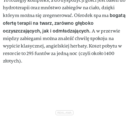
To rozległy kompleks, a do dyspozycji gości jest basen do
hydroterapii oraz mnóstwo zabiegów na ciało, dzięki
bogatą
którym można się zregenerować. Ośrodek spa ma
ofertę terapii na twarz, zarówno głęboko
oczyszczających, jak i odmładzających.
A w przerwie
między zabiegami można znaleźć chwilę spokoju na
wypicie klasycznej, angielskiej herbaty. Koszt pobytu w
resorcie to 295 funtów za jedną noc (czyli około 1400
złotych).