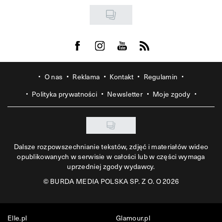
Visit us on Facebook
Visit us on Instagram
Visit us on Youtube
Visit us on Rss
O nas
Reklama
Kontakt
Regulamin
Polityka prywatności
Newsletter
Moje zgody
Dalsze rozpowszechnianie tekstów, zdjęć i materiałów wideo
opublikowanych w serwisie w całości lub w części wymaga
uprzedniej zgody wydawcy.
©
BURDA MEDIA POLSKA SP. Z O. O 2026
Elle.pl
Glamour.pl