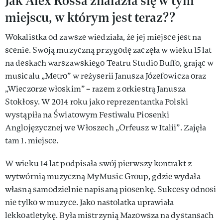
Jak Alex Rossa znalazła się w tym
miejscu, w którym jest teraz??
Wokalistka od zawsze wiedziała, że jej miejsce jest na
scenie. Swoją muzyczną przygodę zaczęła w wieku 15 lat
na deskach warszawskiego Teatru Studio Buffo, grając w
musicalu „Metro” w reżyserii Janusza Józefowicza oraz
„Wieczorze włoskim” – razem z orkiestrą Janusza
Stokłosy. W 2014 roku jako reprezentantka Polski
wystąpiła na Światowym Festiwalu Piosenki
Anglojęzycznej we Włoszech „Orfeusz w Italii”. Zajęła
tam 1. miejsce.
W wieku 14 lat podpisała swój pierwszy kontrakt z
wytwórnią muzyczną MyMusic Group, gdzie wydała
własną samodzielnie napisaną piosenkę. Sukcesy odnosi
nie tylko w muzyce. Jako nastolatka uprawiała
lekkoatletykę. Była mistrzynią Mazowsza na dystansach