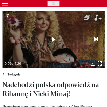
Skip
to
Gwiazdy
main
Ludzie
content
Moda
Uroda
Styl życia
Kultura
0:00 / 4:26
Wideo
Styl życia
Nadchodzi polska odpowiedź na
Nasze akcje
Rihannę i Nicki Minaj!
VIVA!ART
VIVA!MODA
Premiera nowego singla i teledysku Alex Rossy