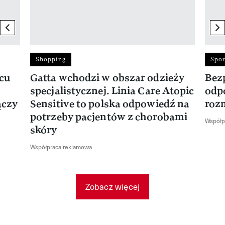
previous element
ne
Shopping
Spor
rcu
Gatta wchodzi w obszar odzieży
Bez
specjalistycznej. Linia Care Atopic
odp
ączy
Sensitive to polska odpowiedź na
roz
potrzeby pacjentów z chorobami
Współp
skóry
Współpraca reklamowa
Zobacz więcej