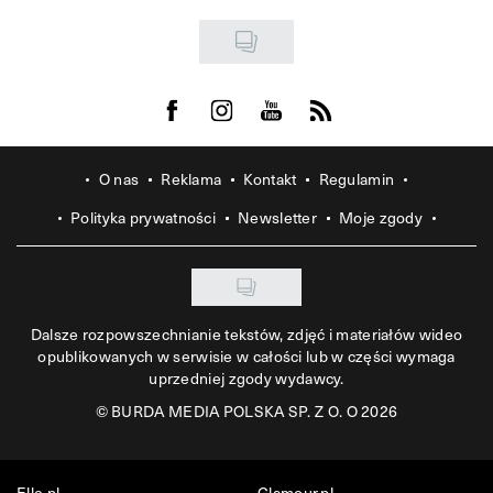
Visit us on Facebook
Visit us on Instagram
Visit us on Youtube
Visit us on Rss
O nas
Reklama
Kontakt
Regulamin
Polityka prywatności
Newsletter
Moje zgody
Dalsze rozpowszechnianie tekstów, zdjęć i materiałów wideo
opublikowanych w serwisie w całości lub w części wymaga
uprzedniej zgody wydawcy.
©
BURDA MEDIA POLSKA SP. Z O. O 2026
Elle.pl
Glamour.pl