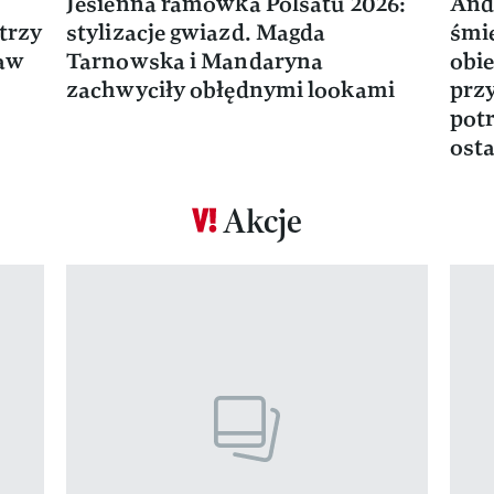
Jesienna ramówka Polsatu 2026:
And
trzy
stylizacje gwiazd. Magda
śmie
ław
Tarnowska i Mandaryna
obie
zachwyciły obłędnymi lookami
prz
potr
osta
Akcje
Pokazywanie elementu 1 z 17