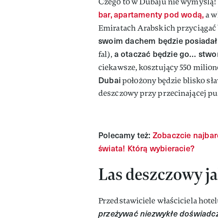
Czego to w Dubaju nie wymyślą
bar,
apartamenty pod wodą,
a w
Emiratach Arabskich przyciągać
swoim dachem będzie posiadał 
a otaczać będzie go… stwo
fal),
ciekawsze, kosztujący 550 mili
Dubai
położony będzie blisko sł
deszczowy przy przecinającej pu
Polecamy też:
Zobaczcie najbar
świata! Którą wybieracie?
Las deszczowy j
Przedstawiciele właściciela hote
przeżywać niezwykłe doświadcz