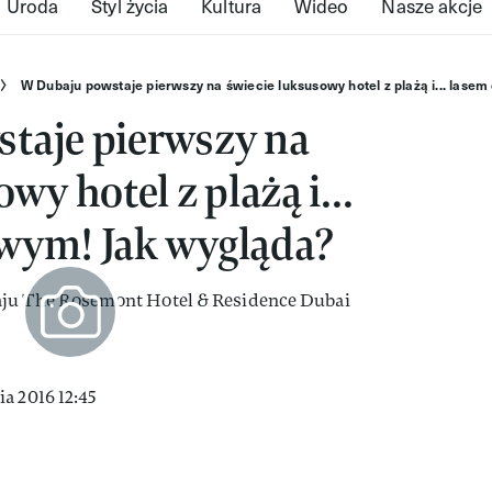
Uroda
Styl życia
Kultura
Wideo
Nasze akcje
W Dubaju powstaje pierwszy na świecie luksusowy hotel z plażą i... las
taje pierwszy na
wy hotel z plażą i...
wym! Jak wygląda?
a 2016 12:45