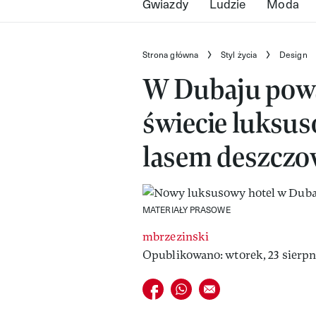
Gwiazdy
Ludzie
Moda
Strona główna
Styl życia
Design
W Dubaju pows
świecie luksuso
lasem deszczo
MATERIAŁY PRASOWE
mbrzezinski
Opublikowano: wtorek, 23 sierpni
Udostępnij na facebook
Udostępnij na whatsapp
E-mail do przyjaciela