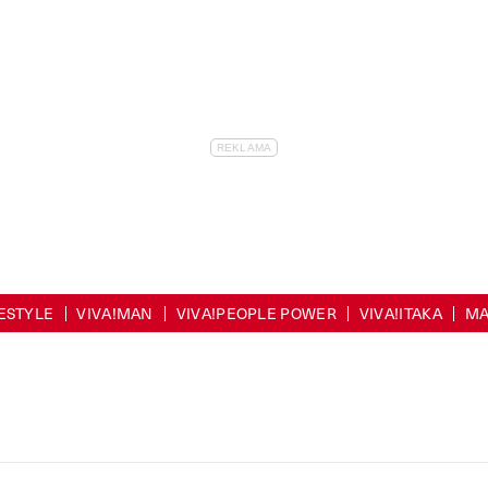
FESTYLE
VIVA!MAN
VIVA!PEOPLE POWER
VIVA!ITAKA
MA