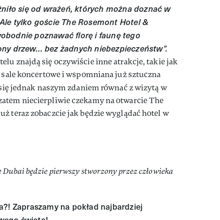
żniło się od wrażeń, których można doznać w
Ale tylko goście The Rosemont Hotel &
obodnie poznawać florę i faunę tego
ony drzew… bez żadnych niebezpieczeństw”.
lu znajdą się oczywiście inne atrakcje, takie jak
, sale koncertowe i wspomniana już sztuczna
 się jednak naszym zdaniem równać z wizytą w
zatem niecierpliwie czekamy na otwarcie The
ż teraz zobaczcie jak będzie wyglądać hotel w
 Dubai będzie pierwszy stworzony przez człowieka
a?! Zapraszamy na pokład najbardziej
wego świata!