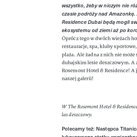
wszystko, żeby w niczym nie ró
czasie podróży nad Amazonkę. 
Residence Dubai będą mogli sw
ekosystemu od ziemi aż po kor
Oprócz tego w dwóch wieżach hote
restauracje, spa, kluby sportowe
plaża.
Ale żadna z nich nie może
dubajskim lesie deszczowym. A 
Rosemont Hotel & Residence! A ju
naszej galerii!
W The Rosemont Hotel & Residence
las deszczowy.
Polecamy też: Następca Titanic
luksusowego statku wycieczko