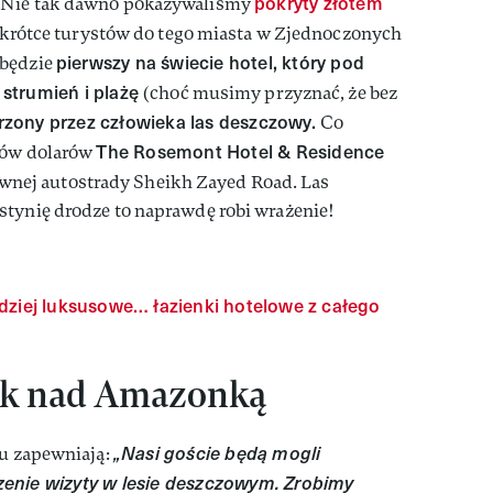
pokryty złotem
! Nie tak dawno pokazywaliśmy
krótce turystów do tego miasta w Zjednoczonych
pierwszy na świecie hotel, który pod
 będzie
strumień i plażę
(choć musimy przyznać, że bez
rzony przez człowieka las deszczowy.
Co
The Rosemont Hotel & Residence
onów dolarów
awnej autostrady Sheikh Zayed Road. Las
stynię drodze to naprawdę robi wrażenie!
dziej luksusowe… łazienki hotelowe z całego
ak nad Amazonką
„Nasi goście będą mogli
lu zapewniają:
enie wizyty w lesie deszczowym. Zrobimy