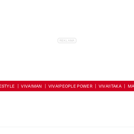
FESTYLE
VIVA!MAN
VIVA!PEOPLE POWER
VIVA!ITAKA
MA