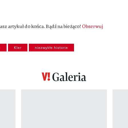
asz artykuł do końca. Bądź na bieżąco!
Obserwuj
o
Kler
niezwykłe historie
Galeria
z 12