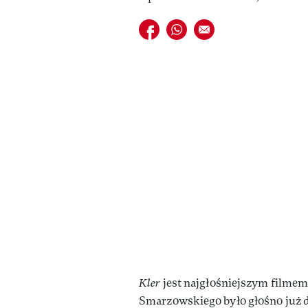
Udostępnij na facebook
Udostępnij na whatsapp
E-mail do przyjaciela
Kler
jest najgłośniejszym filmem
Smarzowskiego było głośno już d