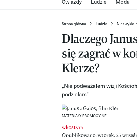
Gwiazdy
Ludzie
Moda
Strona główna
Ludzie
Niezwykłe h
Dlaczego Janu
się zagrać w 
Klerze?
„Nie podważałem wizji Kościoł
podzielam”
MATERIAŁY PROMOCYJNE
wkostyra
Opublikowano: wtorek, 25 wrześni