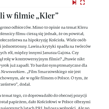
li w filmie „Kler”
 grono odbiorców. Mimo to opinie na temat Kleru
ennicy filmu cieszą się jednak, że on powstał,
łeczeństwa na hipokryzję Kościoła. Wiele osób
y i jednostronny. Lawina krytyki spadła na twórców
ych ról, między innymi Janusza Gajosa. Czy
jął rolę w kontrowersyjnym filmie? „Prawie nikt
a wyrok już zapadł. To bardzo symptomatyczne dla
z
Newsweekiem
. „Film Smarzowskiego nie jest
chownym, ale w ogóle filmem o Polsce. O tym, że
eczeństwo”, dodał.
 temat tego, co doprowadziło do obecnej pozycji
został papieżem, dało Kościołowi w Polsce olbrzymi
w najgorszych latach PRL był oazą wolności. Ale po