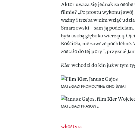
Aktor uważa się jednak za osobę 
filmie? „Po prostu wykonuj swój 
ważny i trzeba w nim wziąć udzia
Smarzowski – sam ją podzielam.
była osobą głęboko wierzącą. Ojc
Kościoła, nie zawsze pochlebne. 
zostało do tej pory”, przyznał Ja
Kler
wchodzi do kin już w tym tyg
MATERIAŁY PROMOCYJNE KINO ŚWIAT
MATERIAŁY PRASOWE
Authors
wkostyra