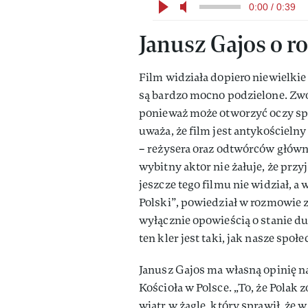
0:00 / 0:39
Janusz Gajos o ro
Film widziała dopiero niewielkie
są bardzo mocno podzielone. Zwol
ponieważ może otworzyć oczy spo
uważa, że film jest antykościeln
– reżysera oraz odtwórców główn
wybitny aktor nie żałuje, że przy
jeszcze tego filmu nie widział, 
Polski”, powiedział w rozmowie 
wyłącznie opowieścią o stanie du
ten kler jest taki, jak nasze społ
Janusz Gajos ma własną opinię na
Kościoła w Polsce. „To, że Polak 
wiatr w żagle, który sprawił, że 