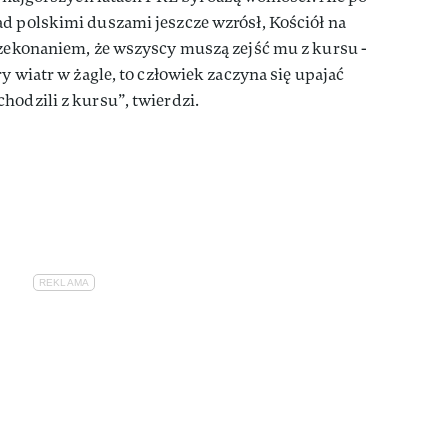
d polskimi duszami jeszcze wzrósł, Kościół na
rzekonaniem, że wszyscy muszą zejść mu z kursu -
ry wiatr w żagle, to człowiek zaczyna się upajać
hodzili z kursu”, twierdzi.