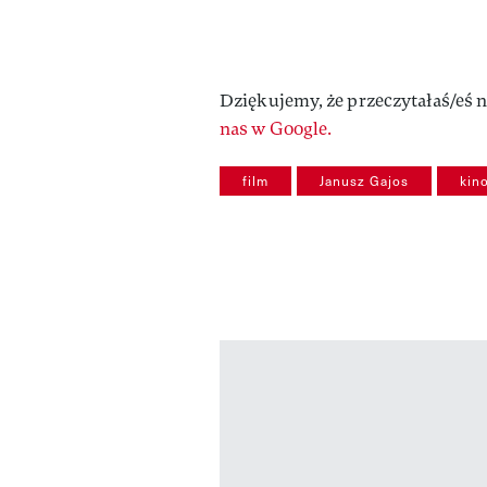
Dziękujemy, że przeczytałaś/eś n
nas w Google.
film
Janusz Gajos
kin
Pokazywanie elementów od 1 do 3 