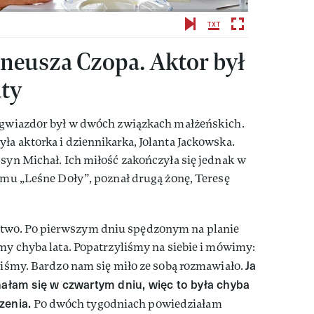
eneusza Czopa. Aktor był
ty
y gwiazdor był w dwóch związkach małżeńskich.
yła aktorka i dziennikarka, Jolanta Jackowska.
 syn Michał. Ich miłość zakończyła się jednak w
ilmu „Leśne Doły”, poznał drugą żonę, Teresę
two. Po pierwszym dniu spędzonym na planie
amy chyba lata. Popatrzyliśmy na siebie i mówimy:
Ja
aliśmy. Bardzo nam się miło ze sobą rozmawiało.
hałam się w czwartym dniu, więc to była chyba
zenia.
Po dwóch tygodniach powiedziałam