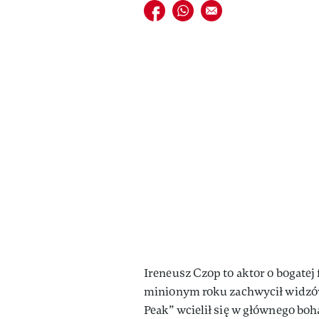
Udostępnij na facebook
Udostępnij na whatsapp
E-mail do przyjaciela
Ireneusz Czop to aktor o bogatej 
minionym roku zachwycił widzó
Peak” wcielił się w głównego boh