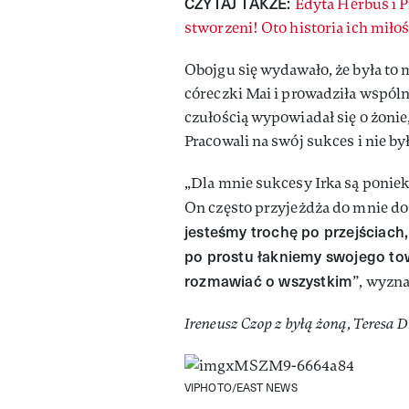
CZYTAJ TAKŻE:
Edyta Herbuś i 
stworzeni! Oto historia ich miłoś
Obojgu się wydawało, że była to 
córeczki Mai i prowadziła wspól
czułością wypowiadał się o żonie
Pracowali na swój sukces i nie by
„Dla mnie sukcesy Irka są poni
On często przyjeżdża do mnie do 
jesteśmy trochę po przejściach
po prostu łakniemy swojego tow
rozmawiać o wszystkim
”, wyzn
Ireneusz Czop z byłą żoną, Teresa 
VIPHOTO/EAST NEWS