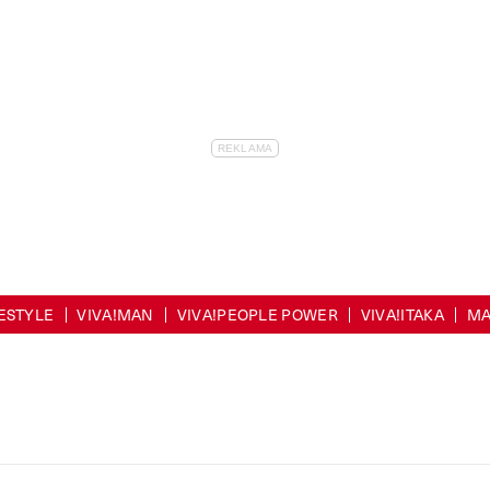
FESTYLE
VIVA!MAN
VIVA!PEOPLE POWER
VIVA!ITAKA
MA