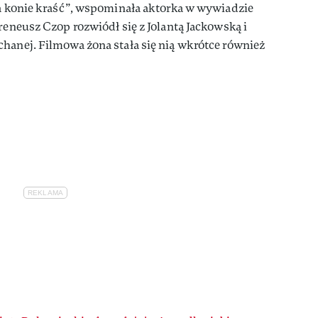
ła konie kraść”, wspominała aktorka w wywiadzie
reneusz Czop rozwiódł się z Jolantą Jackowską i
hanej. Filmowa żona stała się nią wkrótce również