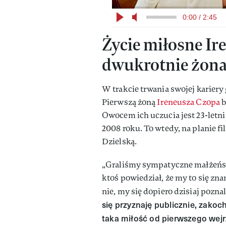
0:00 / 2:45
Życie miłosne Ir
dwukrotnie żona
W trakcie trwania swojej karier
Pierwszą żoną
Ireneusza Czopa
b
Owocem ich uczucia jest 23-letni
2008 roku. To wtedy, na planie f
Dzielską.
„Graliśmy sympatyczne małżeńs
ktoś powiedział, że my to się zn
nie, my się dopiero dzisiaj pozn
się przyznaję publicznie, zakoc
taka miłość od pierwszego wejr