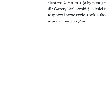
siostrze, że z nim to ja bym mog
dla Gazety Krakowskiej. Z kolei I
rozpoczął nowe życie u boku ukoc
w prawdziwym życiu.