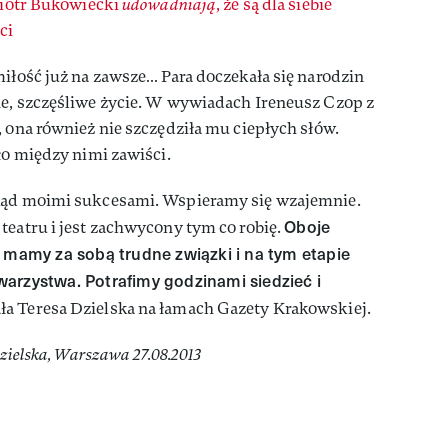
Piotr Bukowiecki
udowadniają
, że są dla siebie
ci
miłość już na zawsze… Para doczekała się narodzin
ne, szczęśliwe życie. W wywiadach Ireneusz Czop z
, ona również nie szczędziła mu ciepłych słów.
ło między nimi zawiści.
ekąd moimi sukcesami. Wspieramy się wzajemnie.
Oboje
teatru i jest zachwycony tym co robię.
, mamy za sobą trudne związki i na tym etapie
arzystwa. Potrafimy godzinami siedzieć i
ała Teresa Dzielska na łamach Gazety Krakowskiej.
Dzielska, Warszawa 27.08.2013