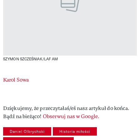
SZYMON SZCZEŚNIAK/LAF AM
Authors
Karol Sowa
Dziękujemy, że przeczytałaś/eś nasz artykuł do końca.
Bądź na bieżąco!
Obserwuj nas w Google.
Daniel Olbrychski
Historia miłości