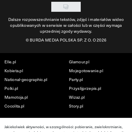
Dalsze rozpowszechnianie tekstów, zdjęć i materiałów wideo
opublikowanych w serwisie w całości lub w części wymaga
uprzedniej zgody wydawcy.
©
BURDA MEDIA POLSKA SP. Z O. O 2026
Elle.pl
Glamour.pl
Kobieta.pl
Mojegotowanie.pl
National-geographic.pl
Party.pl
Polki.pl
Przyslijprzepis.pl
Mamotoja.pl
Wizaz.pl
Cocolita.pl
Story.pl
Jakiekolwiek aktywności, w szczególności: pobieranie, zwielokrotnianie,