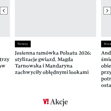
previous element
ne
Newsy
Niez
Jesienna ramówka Polsatu 2026:
And
trzy
stylizacje gwiazd. Magda
śmie
ław
Tarnowska i Mandaryna
obie
zachwyciły obłędnymi lookami
prz
potr
osta
Akcje