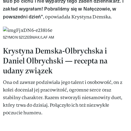
ślub po cichu i nie wypatrzy tego żaden dziennikarz. I
zakład wygrałam! Pobraliśmy się w Nałęczowie, w
powszedni dzień"
, opowiadała Krystyna Demska.
SZYMON SZCZEŚNIAK/LAF AM
Krystyna Demska-Olbrychska i
Daniel Olbrychski — recepta na
udany związek
Ona od zawsze podziwiała jego talent i osobowość, on z
kolei doceniał jej pracowitość, ogromne serce oraz
stabilny charakter. Razem stworzyli niesamowity duet,
który trwa do dzisiaj. Połączyło ich też niezwykłe
poczucie humoru.