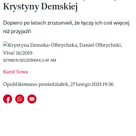
Krystyny Demskiej
VIVA!LIFESTYLE
VIVA!MAN
Dopiero po latach zrozumieli, że łączy ich coś więcej
niż przyjaźń
VIVA!PEOPLE POWER
VIVA!ITAKA
MAGAZYN VIVA!
SZYMON SZCZEŚNIAK/LAF AM
Karol Sowa
Opublikowano: poniedziałek, 27 lutego 2023 19:56
Udostępnij na facebook
Udostępnij na whatsapp
E-mail do przyjaciela