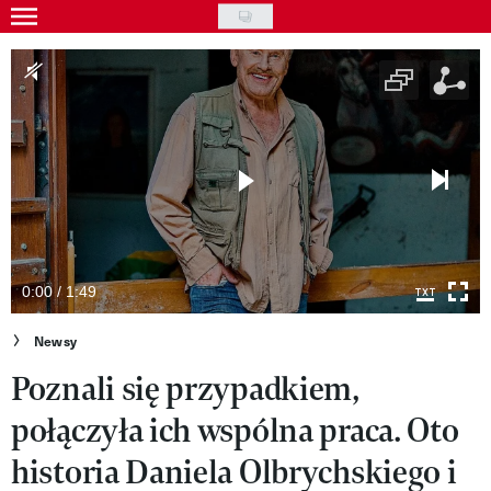
Skip
to
Gwiazdy
main
Ludzie
content
Moda
Uroda
Styl życia
Kultura
0:00 / 1:49
Wideo
Newsy
Poznali się przypadkiem,
Nasze akcje
połączyła ich wspólna praca. Oto
VIVA!ART
historia Daniela Olbrychskiego i
VIVA!MODA