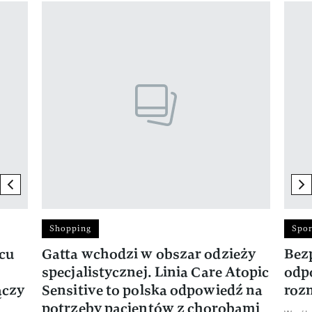
Pokazywanie elementu 1 z 17
previous element
ne
Shopping
Spor
rcu
Gatta wchodzi w obszar odzieży
Bez
specjalistycznej. Linia Care Atopic
odp
ączy
Sensitive to polska odpowiedź na
roz
potrzeby pacjentów z chorobami