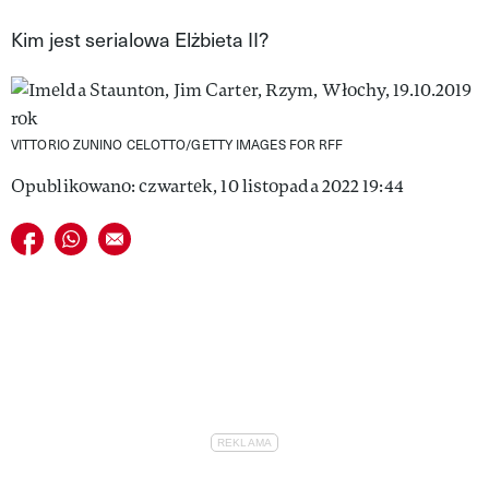
VIVA!LIFESTYLE
Kim jest serialowa Elżbieta II?
VIVA!MAN
VIVA!PEOPLE POWER
VITTORIO ZUNINO CELOTTO/GETTY IMAGES FOR RFF
VIVA!ITAKA
Opublikowano: czwartek, 10 listopada 2022 19:44
MAGAZYN VIVA!
Udostępnij na facebook
Udostępnij na whatsapp
E-mail do przyjaciela