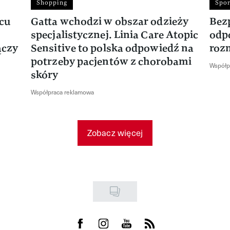
Shopping
Spor
rcu
Gatta wchodzi w obszar odzieży
Bez
specjalistycznej. Linia Care Atopic
odp
ączy
Sensitive to polska odpowiedź na
roz
potrzeby pacjentów z chorobami
Współp
skóry
Współpraca reklamowa
Zobacz więcej
Visit us on Facebook
Visit us on Instagram
Visit us on Youtube
Visit us on Rss