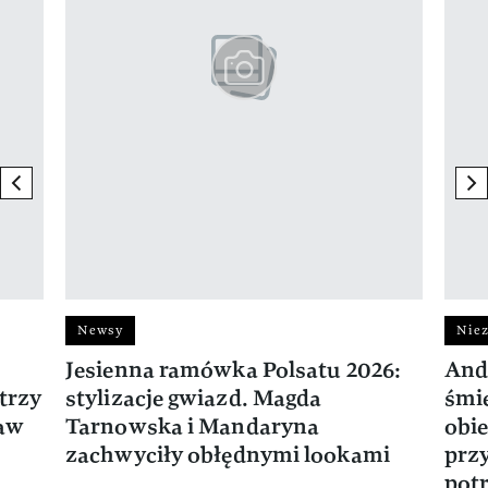
previous element
ne
Newsy
Niez
Jesienna ramówka Polsatu 2026:
And
trzy
stylizacje gwiazd. Magda
śmie
ław
Tarnowska i Mandaryna
obie
zachwyciły obłędnymi lookami
prz
potr