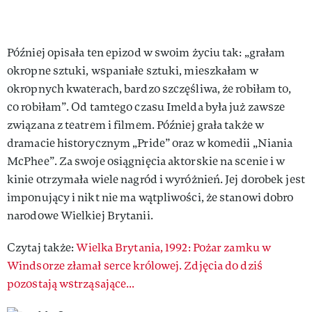
Później opisała ten epizod w swoim życiu tak: „grałam
okropne sztuki, wspaniałe sztuki, mieszkałam w
okropnych kwaterach, bardzo szczęśliwa, że robiłam to,
co robiłam”. Od tamtego czasu Imelda była już zawsze
związana z teatrem i filmem. Później grała także w
dramacie historycznym „Pride” oraz w komedii „Niania
McPhee”. Za swoje osiągnięcia aktorskie na scenie i w
kinie otrzymała wiele nagród i wyróżnień. Jej dorobek jest
imponujący i nikt nie ma wątpliwości, że stanowi dobro
narodowe Wielkiej Brytanii.
Czytaj także:
Wielka Brytania, 1992: Pożar zamku w
Windsorze złamał serce królowej. Zdjęcia do dziś
pozostają wstrząsające...