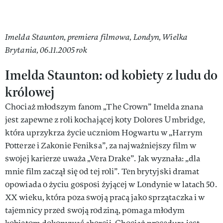
Imelda Staunton, premiera filmowa, Londyn, Wielka
Brytania, 06.11.2005 rok
Imelda Staunton: od kobiety z ludu do
królowej
Chociaż młodszym fanom „The Crown” Imelda znana
jest zapewne z roli kochającej koty Dolores Umbridge,
która uprzykrza życie uczniom Hogwartu w „Harrym
Potterze i Zakonie Feniksa”, za najważniejszy film w
swojej karierze uważa „Vera Drake”. Jak wyznała: „dla
mnie film zaczął się od tej roli”. Ten brytyjski dramat
opowiada o życiu gosposi żyjącej w Londynie w latach 50.
XX wieku, która poza swoją pracą jako sprzątaczka i w
tajemnicy przed swoją rodziną, pomaga młodym