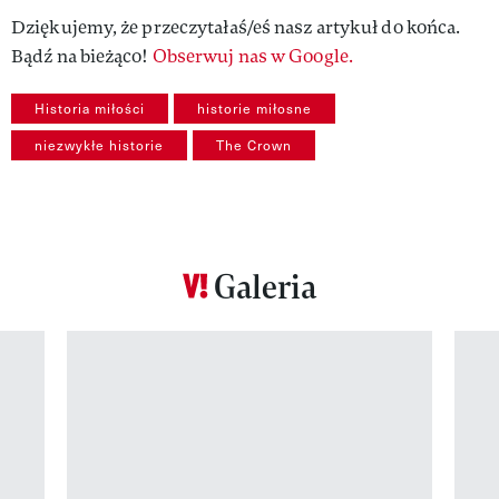
Dziękujemy, że przeczytałaś/eś nasz artykuł do końca.
Bądź na bieżąco!
Obserwuj nas w Google.
Historia miłości
historie miłosne
niezwykłe historie
The Crown
Galeria
Pokazywanie elementu 1 z 12