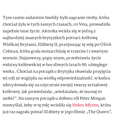
Tym razem zadaniem Imeldy było zagranie osoby, która
chociaż żyła w tych samych czasach, co Vera, prowadziła
zupełnie inne życie. Aktorka wciela się w jedną z
najbardziej znanych brytyjskich postaci: królową
Wielkiej Brytanii, Elżbietę II, przejmując tę rolę po Olivii
Colman, która grała monarchinię w trzecim i czwartym
sezonie. Najnowszy, piąty sezon, przedstawia życie
rodziny królewskiej w burzliwych latach 90. ubiegłego
wieku. Chociaż na początku Brytyjka obawiała przyjęcia
tej roli ze względu na wielką odpowiedzialność, w końcu
zdecydowała się na użyczenie swojej twarzy serialowej
królowej. Jak powiedziała: „wiedziałam, że muszę to
zrobić”. Na samym początku doboru ról Peter Morgan
rozmyślał, żeby w tę rolę wcieliła się
Helen Mirren
, która
już raz zagrała postać Elżbiety w jego filmie „The Queen”,