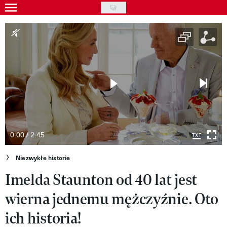
Skip
to
Gwiazdy
main
Ludzie
content
Moda
Uroda
Styl życia
Kultura
0:00 / 2:45
Wideo
Niezwykłe historie
Imelda Staunton od 40 lat jest
Nasze akcje
wierna jednemu mężczyźnie. Oto
VIVA!ART
ich historia!
VIVA!MODA