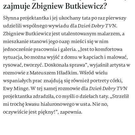
zajmuje Zbigniew Butkiewicz?
Słynna projektantka i jej ukochany tata po raz pierwszy
udzielili wspólnego wywiadu dla
Dzień Dobry TVN
.
Zbigniew Butkiewicz jest utalentowanym malarzem, a
mieszkanie stanowi jego oazę: mieści się w nim
jednocześnie pracownia i galeria. „Jest to komfortowa
sytuacja, bo można wyjść z domu w kapciach i malować,
rysować, tworzyć. Doskonała sprawa”, wyjaśnił artysta w
rozmowie z Mateuszem Hładkim. Wśród wielu
wspaniałych prac znajdują się również portrety córki,
Ewy Minge. W tej samej rozmowie dla
Dzień Dobry TVN
projektantka zdradziła, co myśli o dziełach taty. „Strzelił
mi trochę kwasu hialuronowego w usta. Nie no,
oczywiście jest piękny!”, zapewnia.