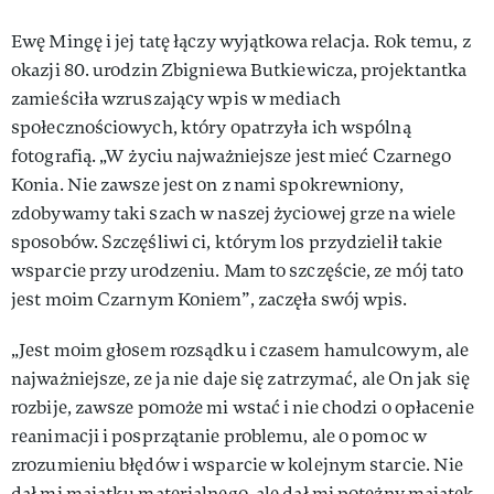
Ewę Mingę i jej tatę łączy wyjątkowa relacja. Rok temu, z
okazji 80. urodzin Zbigniewa Butkiewicza, projektantka
zamieściła wzruszający wpis w mediach
społecznościowych, który opatrzyła ich wspólną
fotografią. „W życiu najważniejsze jest mieć Czarnego
Konia. Nie zawsze jest on z nami spokrewniony,
zdobywamy taki szach w naszej życiowej grze na wiele
sposobów. Szczęśliwi ci, którym los przydzielił takie
wsparcie przy urodzeniu. Mam to szczęście, ze mój tato
jest moim Czarnym Koniem”, zaczęła swój wpis.
„Jest moim głosem rozsądku i czasem hamulcowym, ale
najważniejsze, ze ja nie daje się zatrzymać, ale On jak się
rozbije, zawsze pomoże mi wstać i nie chodzi o opłacenie
reanimacji i posprzątanie problemu, ale o pomoc w
zrozumieniu błędów i wsparcie w kolejnym starcie. Nie
dał mi majątku materialnego, ale dał mi potężny majątek