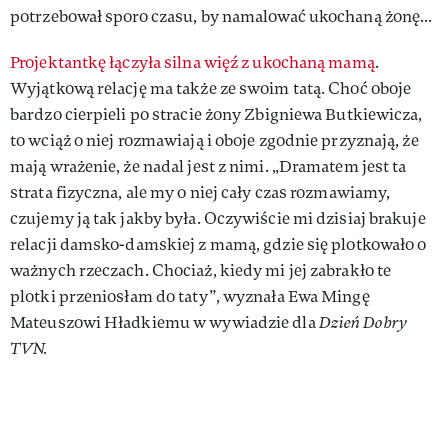
potrzebował sporo czasu, by namalować ukochaną żonę...
Projektantkę łączyła silna więź z ukochaną mamą
.
Wyjątkową relację ma także ze swoim tatą. Choć oboje
bardzo cierpieli po stracie żony Zbigniewa Butkiewicza,
to wciąż o niej rozmawiają i oboje zgodnie przyznają, że
mają wrażenie, że nadal jest z nimi. „Dramatem jest ta
strata fizyczna, ale my o niej cały czas rozmawiamy,
czujemy ją tak jakby była. Oczywiście mi dzisiaj brakuje
relacji damsko-damskiej z mamą, gdzie się plotkowało o
ważnych rzeczach. Chociaż, kiedy mi jej zabrakło te
plotki przeniosłam do taty”, wyznała Ewa Mingę
Mateuszowi Hładkiemu w wywiadzie dla
Dzień Dobry
TVN.