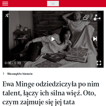
Skip
to
Gwiazdy
main
Ludzie
content
Moda
Uroda
Styl życia
Kultura
0:00 / 0:39
Wideo
Niezwykłe historie
Ewa Minge odziedziczyła po nim
Nasze akcje
talent, łączy ich silna więź. Oto,
VIVA!ART
czym zajmuje się jej tata
VIVA!MODA