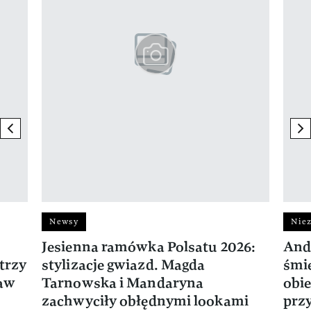
previous element
ne
Newsy
Niez
Jesienna ramówka Polsatu 2026:
And
trzy
stylizacje gwiazd. Magda
śmie
ław
Tarnowska i Mandaryna
obie
zachwyciły obłędnymi lookami
prz