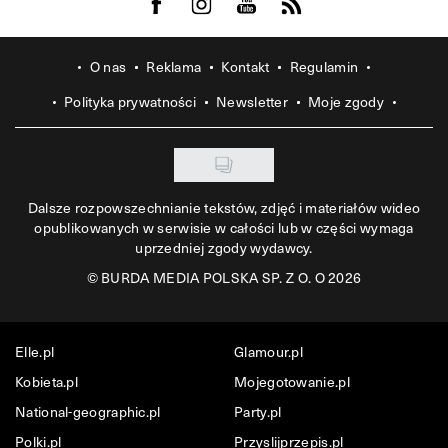
Visit us on Facebook
Visit us on Instagram
Visit us on Youtube
Visit us on Rss
O nas
Reklama
Kontakt
Regulamin
Polityka prywatności
Newsletter
Moje zgody
Dalsze rozpowszechnianie tekstów, zdjęć i materiałów wideo
opublikowanych w serwisie w całości lub w części wymaga
uprzedniej zgody wydawcy.
©
BURDA MEDIA POLSKA SP. Z O. O 2026
Elle.pl
Glamour.pl
Kobieta.pl
Mojegotowanie.pl
National-geographic.pl
Party.pl
Polki.pl
Przyslijprzepis.pl