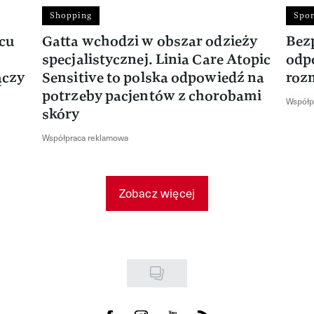
Shopping
Spor
rcu
Gatta wchodzi w obszar odzieży
Bez
specjalistycznej. Linia Care Atopic
odp
ączy
Sensitive to polska odpowiedź na
roz
potrzeby pacjentów z chorobami
Współp
skóry
Współpraca reklamowa
Zobacz więcej