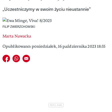
VIVA!LIFESTYLE
„Uczestniczymy w swoim życiu nieustannie”
VIVA!MAN
FILIP ZWIERZCHOWSKI
VIVA!PEOPLE POWER
Marta Nawacka
VIVA!ITAKA
Opublikowano: poniedziałek, 16 października 2023 18:55
MAGAZYN VIVA!
Udostępnij na facebook
Udostępnij na whatsapp
E-mail do przyjaciela