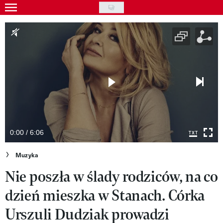
Skip
to
Gwiazdy
main
Ludzie
content
Moda
Uroda
Styl życia
Kultura
0:00 / 6:06
Wideo
Muzyka
Nie poszła w ślady rodziców, na co
Nasze akcje
dzień mieszka w Stanach. Córka
VIVA!ART
Urszuli Dudziak prowadzi
VIVA!MODA