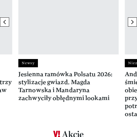
previous element
ne
Newsy
Niez
Jesienna ramówka Polsatu 2026:
And
trzy
stylizacje gwiazd. Magda
śmie
ław
Tarnowska i Mandaryna
obie
zachwyciły obłędnymi lookami
prz
potr
osta
Akcje