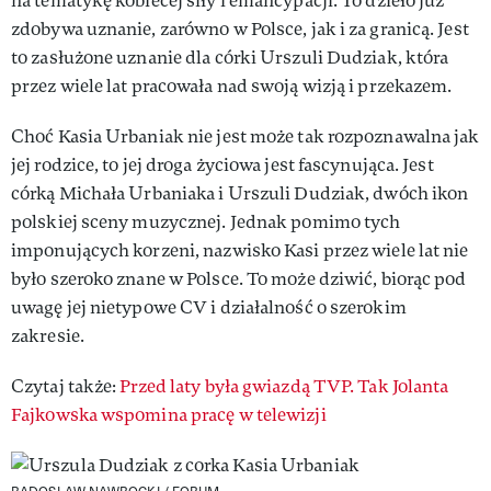
na tematykę kobiecej siły i emancypacji. To dzieło już
zdobywa uznanie, zarówno w Polsce, jak i za granicą. Jest
to zasłużone uznanie dla córki Urszuli Dudziak, która
przez wiele lat pracowała nad swoją wizją i przekazem.
Choć Kasia Urbaniak nie jest może tak rozpoznawalna jak
jej rodzice, to jej droga życiowa jest fascynująca. Jest
córką Michała Urbaniaka i Urszuli Dudziak, dwóch ikon
polskiej sceny muzycznej. Jednak pomimo tych
imponujących korzeni, nazwisko Kasi przez wiele lat nie
było szeroko znane w Polsce. To może dziwić, biorąc pod
uwagę jej nietypowe CV i działalność o szerokim
zakresie.
Czytaj także:
Przed laty była gwiazdą TVP. Tak Jolanta
Fajkowska wspomina pracę w telewizji
RADOSLAW NAWROCKI / FORUM