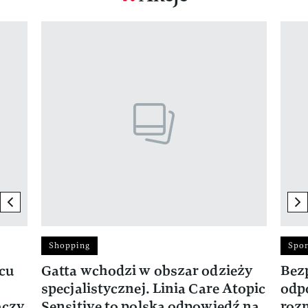
Pokazywanie elementu 1 z 17
previous element
ne
Shopping
Spor
rcu
Gatta wchodzi w obszar odzieży
Bez
specjalistycznej. Linia Care Atopic
odp
ączy
Sensitive to polska odpowiedź na
roz