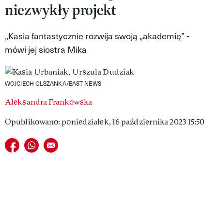
niezwykły projekt
VIVA!LIFESTYLE
VIVA!MAN
„Kasia fantastycznie rozwija swoją „akademię” -
mówi jej siostra Mika
VIVA!PEOPLE POWER
VIVA!ITAKA
WOJCIECH OLSZANKA/EAST NEWS
MAGAZYN VIVA!
Aleksandra Frankowska
Opublikowano: poniedziałek, 16 października 2023 15:50
Udostępnij na facebook
Udostępnij na whatsapp
E-mail do przyjaciela