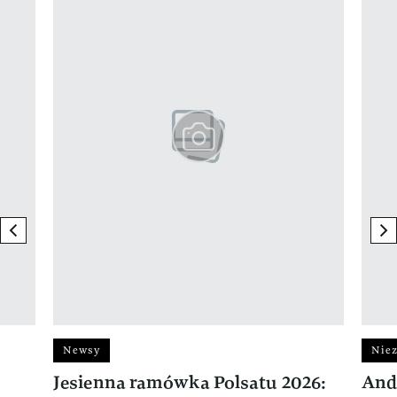
previous element
ne
Newsy
Niez
Jesienna ramówka Polsatu 2026:
And