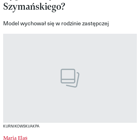
Szymańskiego?
VIVA!LIFESTYLE
VIVA!MAN
Model wychował się w rodzinie zastępczej
VIVA!PEOPLE POWER
VIVA!ITAKA
MAGAZYN VIVA!
KURNIKOWSKI/AKPA
Maria Elas