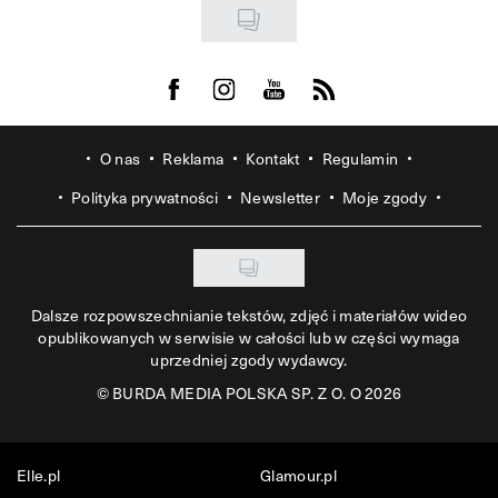
Visit us on Facebook
Visit us on Instagram
Visit us on Youtube
Visit us on Rss
O nas
Reklama
Kontakt
Regulamin
Polityka prywatności
Newsletter
Moje zgody
Dalsze rozpowszechnianie tekstów, zdjęć i materiałów wideo
opublikowanych w serwisie w całości lub w części wymaga
uprzedniej zgody wydawcy.
©
BURDA MEDIA POLSKA SP. Z O. O 2026
Elle.pl
Glamour.pl