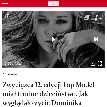
Skip
to
Gwiazdy
main
Ludzie
content
Moda
Uroda
Styl życia
Kultura
0:00 / 4:01
Wideo
Newsy
Zwycięzca 12. edycji Top Model
Nasze akcje
miał trudne dzieciństwo. Jak
VIVA!ART
wyglądało życie Dominika
VIVA!MODA