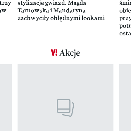
trzy
stylizacje gwiazd. Magda
śmie
ław
Tarnowska i Mandaryna
obie
zachwyciły obłędnymi lookami
prz
potr
osta
Akcje
Pokazywanie elementu 1 z 17