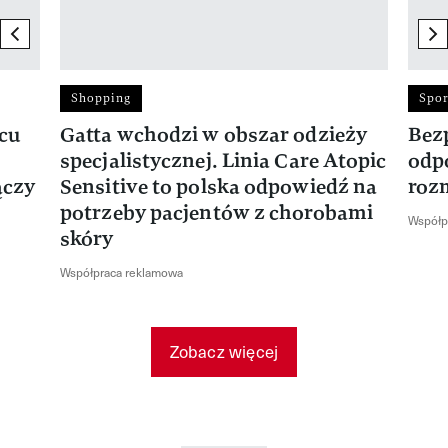
previous element
ne
Shopping
Spor
rcu
Gatta wchodzi w obszar odzieży
Bez
specjalistycznej. Linia Care Atopic
odp
ączy
Sensitive to polska odpowiedź na
roz
potrzeby pacjentów z chorobami
Współp
skóry
Współpraca reklamowa
Zobacz więcej