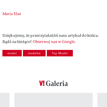
Authors
Maria Elas
Dziękujemy, że przeczytałaś/eś nasz artykuł do końca.
Bądź na bieżąco!
Obserwuj nas w Google.
model
modelka
Top Model
Galeria
Pokazywanie elementu 1 z 12