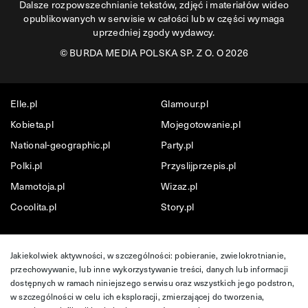
Dalsze rozpowszechnianie tekstów, zdjęć i materiałów wideo
opublikowanych w serwisie w całości lub w części wymaga
uprzedniej zgody wydawcy.
©
BURDA MEDIA POLSKA SP. Z O. O 2026
Elle.pl
Glamour.pl
Kobieta.pl
Mojegotowanie.pl
National-geographic.pl
Party.pl
Polki.pl
Przyslijprzepis.pl
Mamotoja.pl
Wizaz.pl
Cocolita.pl
Story.pl
Jakiekolwiek aktywności, w szczególności: pobieranie, zwielokrotnianie,
przechowywanie, lub inne wykorzystywanie treści, danych lub informacji
dostępnych w ramach niniejszego serwisu oraz wszystkich jego podstron,
w szczególności w celu ich eksploracji, zmierzającej do tworzenia,