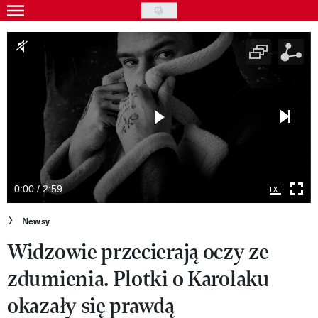
Skip
to
Gwiazdy
main
Ludzie
content
Moda
Uroda
Styl życia
Kultura
0:00 / 2:59
Wideo
Newsy
Widzowie przecierają oczy ze
Nasze akcje
zdumienia. Plotki o Karolaku
VIVA!ART
okazały się prawdą
VIVA!MODA