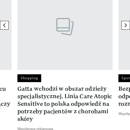
previous element
ne
Shopping
Spor
rcu
Gatta wchodzi w obszar odzieży
Bez
specjalistycznej. Linia Care Atopic
odp
ączy
Sensitive to polska odpowiedź na
roz
potrzeby pacjentów z chorobami
Współp
skóry
Współpraca reklamowa