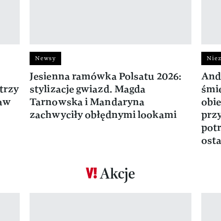
Newsy
Niez
Jesienna ramówka Polsatu 2026:
And
trzy
stylizacje gwiazd. Magda
śmie
ław
Tarnowska i Mandaryna
obie
zachwyciły obłędnymi lookami
prz
potr
osta
Akcje
Pokazywanie elementu 1 z 17