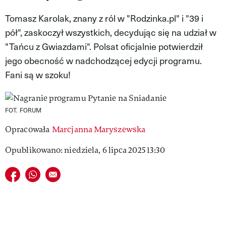
VIVA!LIFESTYLE
Tomasz Karolak, znany z ról w "Rodzinka.pl" i "39 i
pół", zaskoczył wszystkich, decydując się na udział w
VIVA!MAN
"Tańcu z Gwiazdami". Polsat oficjalnie potwierdził
VIVA!PEOPLE POWER
jego obecność w nadchodzącej edycji programu.
Fani są w szoku!
VIVA!ITAKA
MAGAZYN VIVA!
FOT. FORUM
Opracowała
Marcjanna Maryszewska
Opublikowano: niedziela, 6 lipca 2025 13:30
Udostępnij na facebook
Udostępnij na whatsapp
E-mail do przyjaciela