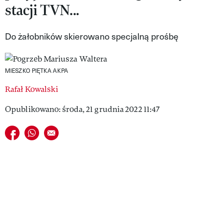
stacji TVN...
VIVA!LIFESTYLE
VIVA!MAN
Do żałobników skierowano specjalną prośbę
VIVA!PEOPLE POWER
MIESZKO PIĘTKA AKPA
VIVA!ITAKA
Rafał Kowalski
MAGAZYN VIVA!
Opublikowano: środa, 21 grudnia 2022 11:47
Udostępnij na facebook
Udostępnij na whatsapp
E-mail do przyjaciela