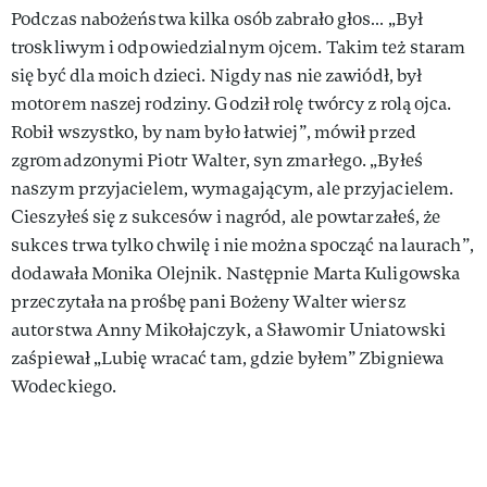
Podczas nabożeństwa kilka osób zabrało głos… „Był
troskliwym i odpowiedzialnym ojcem. Takim też staram
się być dla moich dzieci. Nigdy nas nie zawiódł, był
motorem naszej rodziny. Godził rolę twórcy z rolą ojca.
Robił wszystko, by nam było łatwiej”, mówił przed
zgromadzonymi Piotr Walter, syn zmarłego. „Byłeś
naszym przyjacielem, wymagającym, ale przyjacielem.
Cieszyłeś się z sukcesów i nagród, ale powtarzałeś, że
sukces trwa tylko chwilę i nie można spocząć na laurach”,
dodawała Monika Olejnik. Następnie Marta Kuligowska
przeczytała na prośbę pani Bożeny Walter wiersz
autorstwa Anny Mikołajczyk, a Sławomir Uniatowski
zaśpiewał „Lubię wracać tam, gdzie byłem” Zbigniewa
Wodeckiego.