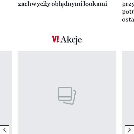
zachwyciły obłędnymi lookami
prz
potr
osta
Akcje
Pokazywanie elementu 1 z 17
previous element
ne