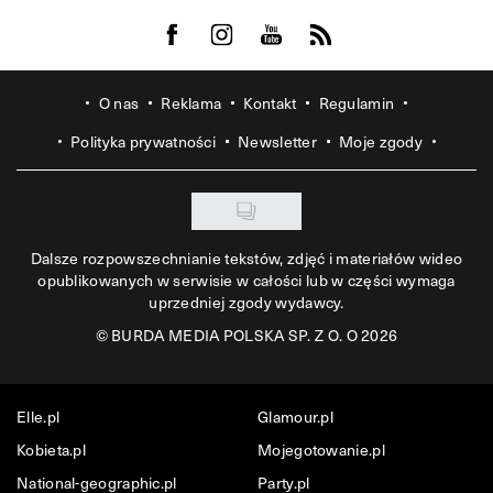
Visit us on Facebook
Visit us on Instagram
Visit us on Youtube
Visit us on Rss
O nas
Reklama
Kontakt
Regulamin
Polityka prywatności
Newsletter
Moje zgody
Dalsze rozpowszechnianie tekstów, zdjęć i materiałów wideo
opublikowanych w serwisie w całości lub w części wymaga
uprzedniej zgody wydawcy.
©
BURDA MEDIA POLSKA SP. Z O. O 2026
Elle.pl
Glamour.pl
Kobieta.pl
Mojegotowanie.pl
National-geographic.pl
Party.pl