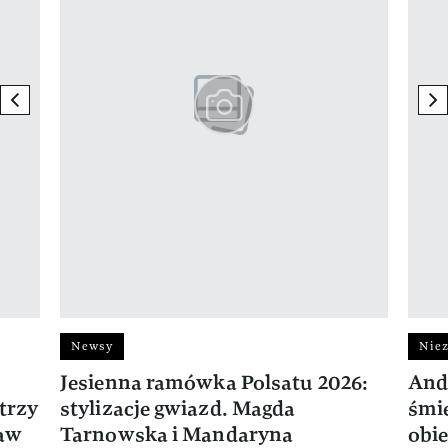
previous element
ne
Newsy
Niez
Jesienna ramówka Polsatu 2026:
And
trzy
stylizacje gwiazd. Magda
śmie
ław
Tarnowska i Mandaryna
obie