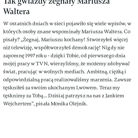
Tak gwiazdy żegnały Mariusza
Waltera
W ostatnich dniach w sieci pojawiło się wiele wpisów, w
których osoby znane wspominały Mariusza Waltera. Co
pisały? „Żegnaj, Mariuszu kochany! Stworzyłeś więcej
niż telewizję, współtworzyłeś demokrację! Nigdy nie
zapomnę 1997 roku - dzięki Tobie, od pierwszego dnia
mojej pracy w TVN, wierzyliśmy, że możemy zdobywać
świat, pracując w wolnych mediach. Ambitną, ciężką i
odpowiedzialną pracą realizowaliśmy marzenia. Zawsze
tęskniłeś za swoim ukochanym Lwowem. Teraz my
tęsknimy za Tobą... Dzisiaj patrzysz na nas z Jankiem
Wejchertem”, pisała Monika Olejnik.