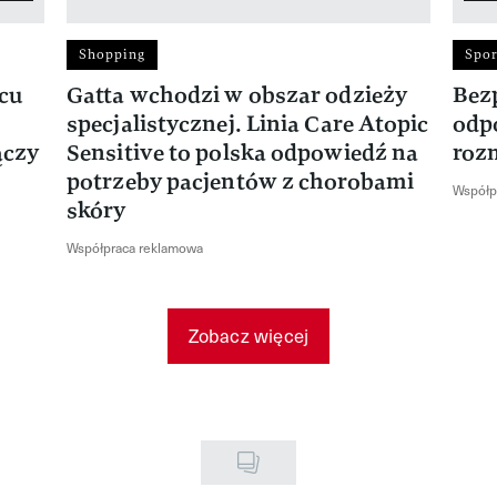
Shopping
Spor
rcu
Gatta wchodzi w obszar odzieży
Bez
specjalistycznej. Linia Care Atopic
odp
ączy
Sensitive to polska odpowiedź na
roz
potrzeby pacjentów z chorobami
Współp
skóry
Współpraca reklamowa
Zobacz więcej