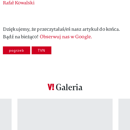
Authors
Rafał Kowalski
Dziękujemy, że przeczytałaś/eś nasz artykuł do końca.
Bądź na bieżąco!
Obserwuj nas w Google.
pogrzeb
TVN
Galeria
Pokazywanie elementu 1 z 12