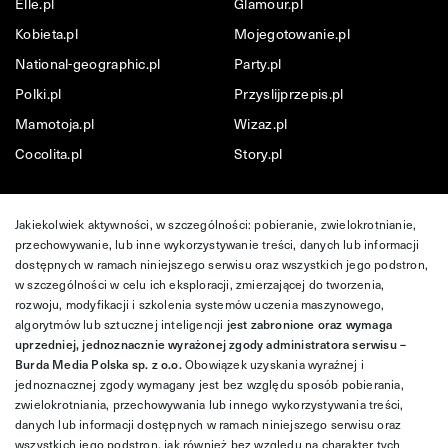
Elle.pl
Glamour.pl
Kobieta.pl
Mojegotowanie.pl
National-geographic.pl
Party.pl
Polki.pl
Przyslijprzepis.pl
Mamotoja.pl
Wizaz.pl
Cocolita.pl
Story.pl
Jakiekolwiek aktywności, w szczególności: pobieranie, zwielokrotnianie,
przechowywanie, lub inne wykorzystywanie treści, danych lub informacji
dostępnych w ramach niniejszego serwisu oraz wszystkich jego podstron,
w szczególności w celu ich eksploracji, zmierzającej do tworzenia,
rozwoju, modyfikacji i szkolenia systemów uczenia maszynowego,
algorytmów lub sztucznej inteligencji
jest zabronione oraz wymaga
uprzedniej, jednoznacznie wyrażonej zgody administratora serwisu –
Burda Media Polska sp. z o.o.
Obowiązek uzyskania wyraźnej i
jednoznacznej zgody wymagany jest bez względu sposób pobierania,
zwielokrotniania, przechowywania lub innego wykorzystywania treści,
danych lub informacji dostępnych w ramach niniejszego serwisu oraz
wszystkich jego podstron, jak również bez względu na charakter tych