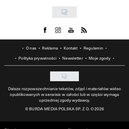
Visit us on Facebook
Visit us on Instagram
Visit us on Youtube
Visit us on Rss
O nas
Reklama
Kontakt
Regulamin
Polityka prywatności
Newsletter
Moje zgody
Dalsze rozpowszechnianie tekstów, zdjęć i materiałów wideo
opublikowanych w serwisie w całości lub w części wymaga
uprzedniej zgody wydawcy.
©
BURDA MEDIA POLSKA SP. Z O. O 2026