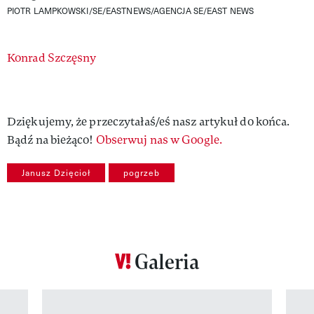
PIOTR LAMPKOWSKI/SE/EASTNEWS/AGENCJA SE/EAST NEWS
Authors
Konrad Szczęsny
Dziękujemy, że przeczytałaś/eś nasz artykuł do końca.
Bądź na bieżąco!
Obserwuj nas w Google.
Janusz Dzięcioł
pogrzeb
Galeria
Pokazywanie elementu 1 z 12