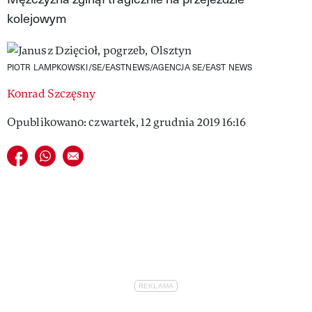
kolejowym
VIVA!LIFESTYLE
VIVA!MAN
PIOTR LAMPKOWSKI/SE/EASTNEWS/AGENCJA SE/EAST NEWS
VIVA!PEOPLE POWER
Konrad Szczęsny
VIVA!ITAKA
Opublikowano: czwartek, 12 grudnia 2019 16:16
MAGAZYN VIVA!
Udostępnij na facebook
Udostępnij na whatsapp
E-mail do przyjaciela