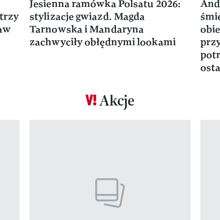
Jesienna ramówka Polsatu 2026:
And
trzy
stylizacje gwiazd. Magda
śmie
ław
Tarnowska i Mandaryna
obie
zachwyciły obłędnymi lookami
prz
potr
osta
Akcje
Pokazywanie elementu 1 z 17