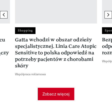
previous element
ne
Shopping
Spor
rcu
Gatta wchodzi w obszar odzieży
Bez
specjalistycznej. Linia Care Atopic
odp
ączy
Sensitive to polska odpowiedź na
roz
potrzeby pacjentów z chorobami
Współp
skóry
Współpraca reklamowa
Zobacz więcej