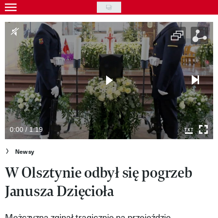
Skip
to
Gwiazdy
main
Ludzie
content
Moda
Uroda
Styl życia
Kultura
0:00 / 1:19
Wideo
Newsy
W Olsztynie odbył się pogrzeb
Nasze akcje
Janusza Dzięcioła
VIVA!ART
VIVA!MODA
Mężczyzna zginął tragicznie na przejeździe