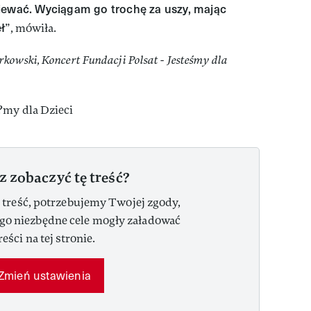
iewać. Wyciągam go trochę za uszy, mając
ł
”, mówiła.
owski, Koncert Fundacji Polsat - Jesteśmy dla
z zobaczyć tę treść?
 treść, potrzebujemy Twojej zgody,
ego niezbędne cele mogły załadować
reści na tej stronie.
Zmień ustawienia