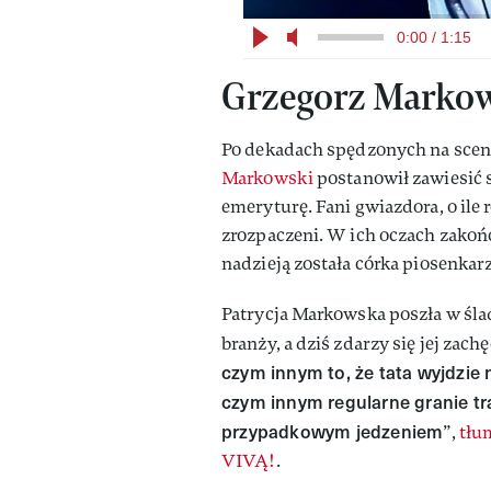
0:00 / 1:15
Grzegorz Markows
Po dekadach spędzonych na scen
Markowski
postanowił zawiesić 
emeryturę. Fani gwiazdora, o ile 
zrozpaczeni. W ich oczach zakoń
nadzieją została córka piosenkarz
Patrycja Markowska poszła w śla
branży, a dziś zdarzy się jej zac
czym innym to, że tata wyjdzie 
czym innym regularne granie tra
przypadkowym jedzeniem
”,
tłu
VIVĄ!
.