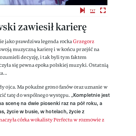
ki zawiesił karierę
ie jako prawdziwa legenda rocka
Grzegorz
swoją muzyczną karierę i w końcu przejść na
rozumieli decyzję, i tak byli tym faktem
czyła się pewna epoka polskiej muzyki. Ostatnią
a...
dy ojca. Ma pokaźne grono fanów oraz uznanie w
Kompletnie jest
hęcić tatę do wspólnego występu. „
na scenę na dwie piosenki raz na pół roku, a
s, życie w busie, w hotelach, życie z
maczyła córka wokalisty Perfectu w rozmowie z