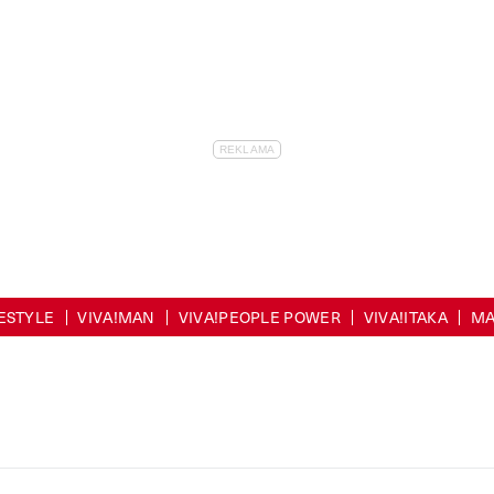
FESTYLE
VIVA!MAN
VIVA!PEOPLE POWER
VIVA!ITAKA
MA