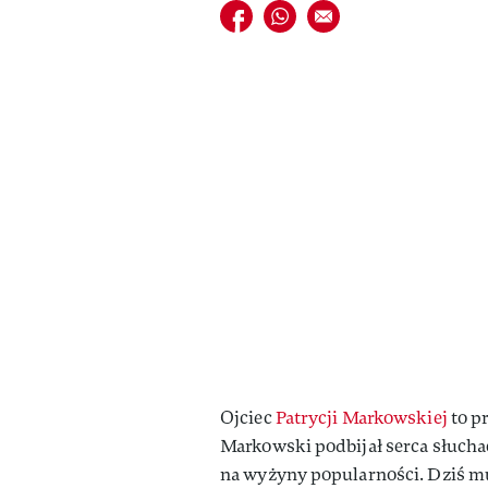
Udostępnij na facebook
Udostępnij na whatsapp
E-mail do przyjaciela
Ojciec
Patrycji Markowskiej
to p
Markowski podbijał serca słuchac
na wyżyny popularności. Dziś mu