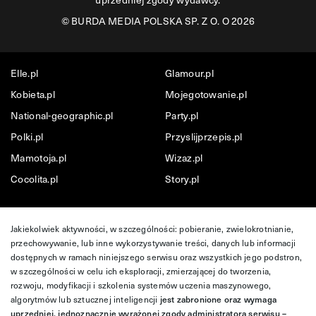
©
BURDA MEDIA POLSKA SP. Z O. O 2026
Elle.pl
Glamour.pl
Kobieta.pl
Mojegotowanie.pl
National-geographic.pl
Party.pl
Polki.pl
Przyslijprzepis.pl
Mamotoja.pl
Wizaz.pl
Cocolita.pl
Story.pl
Jakiekolwiek aktywności, w szczególności: pobieranie, zwielokrotnianie,
przechowywanie, lub inne wykorzystywanie treści, danych lub informacji
dostępnych w ramach niniejszego serwisu oraz wszystkich jego podstron,
w szczególności w celu ich eksploracji, zmierzającej do tworzenia,
rozwoju, modyfikacji i szkolenia systemów uczenia maszynowego,
algorytmów lub sztucznej inteligencji
jest zabronione oraz wymaga
uprzedniej, jednoznacznie wyrażonej zgody administratora serwisu –