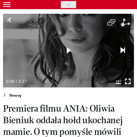
Skip
to
Gwiazdy
main
Ludzie
content
Moda
Uroda
Styl życia
Kultura
0:00 / 3:27
Wideo
Newsy
Premiera filmu ANIA: Oliwia
Nasze akcje
Bieniuk oddała hołd ukochanej
VIVA!ART
mamie. O tym pomyśle mówili
VIVA!MODA