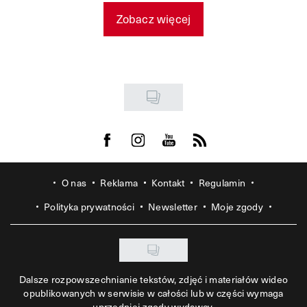
Zobacz więcej
Visit us on Facebook
Visit us on Instagram
Visit us on Youtube
Visit us on Rss
O nas
Reklama
Kontakt
Regulamin
Polityka prywatności
Newsletter
Moje zgody
Dalsze rozpowszechnianie tekstów, zdjęć i materiałów wideo
opublikowanych w serwisie w całości lub w części wymaga
uprzedniej zgody wydawcy.