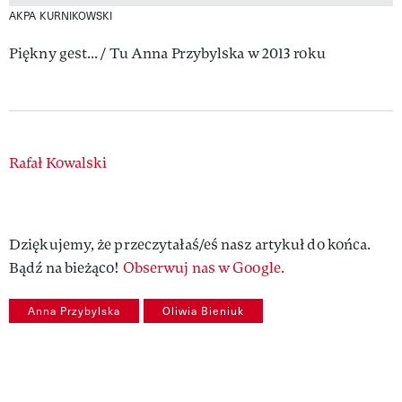
AKPA KURNIKOWSKI
Piękny gest... / Tu Anna Przybylska w 2013 roku
Authors
Rafał Kowalski
Dziękujemy, że przeczytałaś/eś nasz artykuł do końca.
Bądź na bieżąco!
Obserwuj nas w Google.
Anna Przybylska
Oliwia Bieniuk