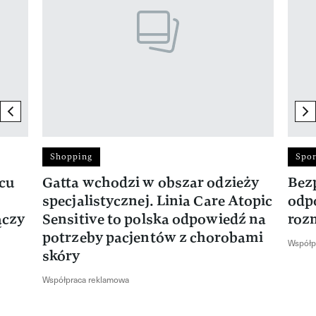
previous element
ne
Shopping
Spor
rcu
Gatta wchodzi w obszar odzieży
Bez
specjalistycznej. Linia Care Atopic
odp
ączy
Sensitive to polska odpowiedź na
roz
potrzeby pacjentów z chorobami
Współp
skóry
Współpraca reklamowa