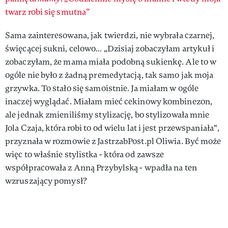
twarz robi się smutna”
Sama zainteresowana, jak twierdzi, nie wybrała czarnej,
święcącej sukni, celowo… „Dzisiaj zobaczyłam artykuł i
zobaczyłam, że mama miała podobną sukienkę. Ale to w
ogóle nie było z żadną premedytacją, tak samo jak moja
grzywka. To stało się samoistnie. Ja miałam w ogóle
inaczej wyglądać. Miałam mieć cekinowy kombinezon,
ale jednak zmieniliśmy stylizację, bo stylizowała mnie
Jola Czaja, która robi to od wielu lat i jest przewspaniała",
przyznała w rozmowie z JastrzabPost.pl Oliwia. Być może
więc to właśnie stylistka - która od zawsze
współpracowała z Anną Przybylską - wpadła na ten
wzruszający pomysł?