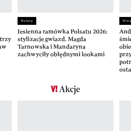
Newsy
Niez
Jesienna ramówka Polsatu 2026:
And
trzy
stylizacje gwiazd. Magda
śmie
ław
Tarnowska i Mandaryna
obie
zachwyciły obłędnymi lookami
prz
potr
osta
Akcje
Pokazywanie elementu 1 z 17