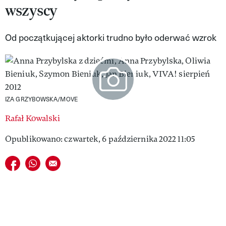
wszyscy
VIVA!LIFESTYLE
VIVA!MAN
Od początkującej aktorki trudno było oderwać wzrok
VIVA!PEOPLE POWER
VIVA!ITAKA
MAGAZYN VIVA!
IZA GRZYBOWSKA/MOVE
Rafał Kowalski
Opublikowano: czwartek, 6 października 2022 11:05
Udostępnij na facebook
Udostępnij na whatsapp
E-mail do przyjaciela