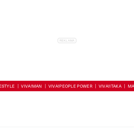
FESTYLE
VIVA!MAN
VIVA!PEOPLE POWER
VIVA!ITAKA
MA