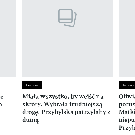
Ludzie
Telewi
ie
Miała wszystko, by wejść na
Oliwi
a
skróty. Wybrała trudniejszą
porus
drogę. Przybylska patrzyłaby z
Matki
dumą
niepu
Przyb