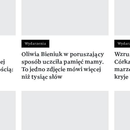
Wydarzenia
Wydar
Oliwia Bieniuk w poruszający
Wzrus
ej
sposób uczciła pamięć mamy.
Córka
ścią:
To jedno zdjęcie mówi więcej
marze
niż tysiąc słów
kryje