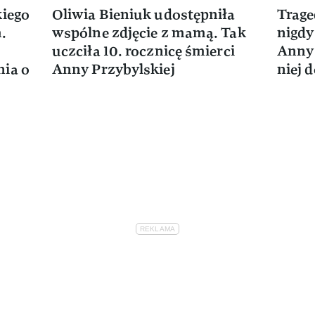
kiego
Oliwia Bieniuk udostępniła
Trage
.
wspólne zdjęcie z mamą. Tak
nigdy 
uczciła 10. rocznicę śmierci
Anny 
nia o
Anny Przybylskiej
niej 