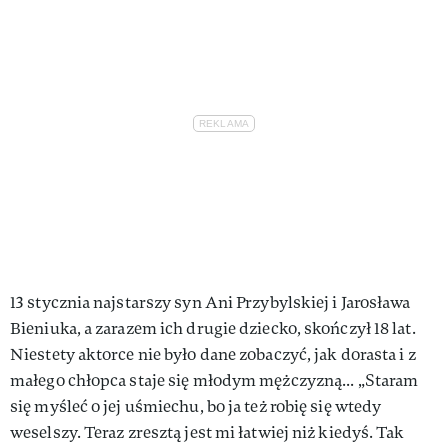
13 stycznia najstarszy syn Ani Przybylskiej i Jarosława
Bieniuka, a zarazem ich drugie dziecko, skończył 18 lat.
Niestety aktorce nie było dane zobaczyć, jak dorasta i z
małego chłopca staje się młodym mężczyzną... „Staram
się myśleć o jej uśmiechu, bo ja też robię się wtedy
weselszy. Teraz zresztą jest mi łatwiej niż kiedyś. Tak