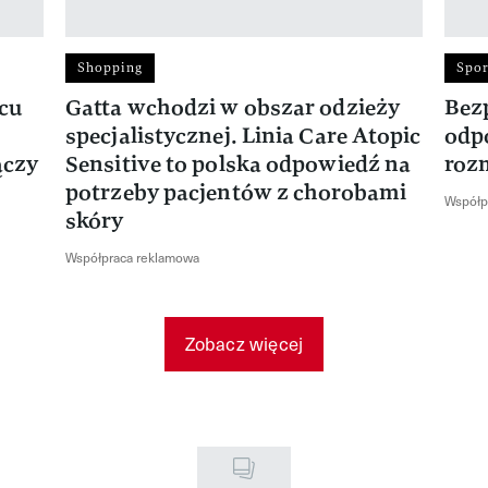
Shopping
Spor
rcu
Gatta wchodzi w obszar odzieży
Bez
specjalistycznej. Linia Care Atopic
odp
ączy
Sensitive to polska odpowiedź na
roz
potrzeby pacjentów z chorobami
Współp
skóry
Współpraca reklamowa
Zobacz więcej