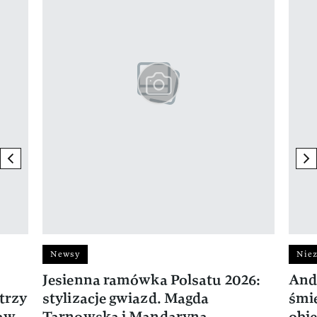
previous element
ne
Newsy
Niez
Jesienna ramówka Polsatu 2026:
And
trzy
stylizacje gwiazd. Magda
śmie
ław
Tarnowska i Mandaryna
obie