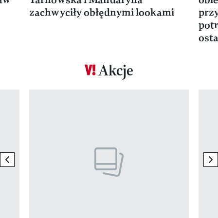
zachwyciły obłędnymi lookami
prz
potr
osta
Akcje
Pokazywanie elementu 1 z 17
previous element
ne