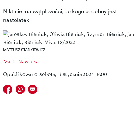
VIVA!LIFESTYLE
Nikt nie ma wątpliwości, do kogo podobny jest
nastolatek
VIVA!MAN
VIVA!PEOPLE POWER
VIVA!ITAKA
MATEUSZ STANKIEWICZ
MAGAZYN VIVA!
Marta Nawacka
Opublikowano: sobota, 13 stycznia 2024 18:00
Udostępnij na facebook
Udostępnij na whatsapp
E-mail do przyjaciela