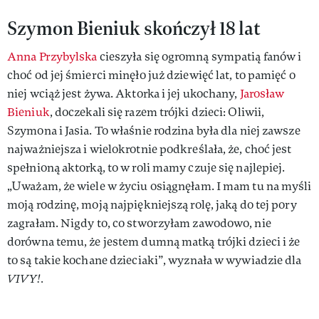
Szymon Bieniuk skończył 18 lat
Anna Przybylska
cieszyła się ogromną sympatią fanów i
choć od jej śmierci minęło już dziewięć lat, to pamięć o
niej wciąż jest żywa. Aktorka i jej ukochany,
Jarosław
Bieniuk
, doczekali się razem trójki dzieci: Oliwii,
Szymona i Jasia. To właśnie rodzina była dla niej zawsze
najważniejsza i wielokrotnie podkreślała, że, choć jest
spełnioną aktorką, to w roli mamy czuje się najlepiej.
„Uważam, że wiele w życiu osiągnęłam. I mam tu na myśli
moją rodzinę, moją najpiękniejszą rolę, jaką do tej pory
zagrałam. Nigdy to, co stworzyłam zawodowo, nie
dorówna temu, że jestem dumną matką trójki dzieci i że
to są takie kochane dzieciaki”, wyznała w wywiadzie dla
VIVY!.