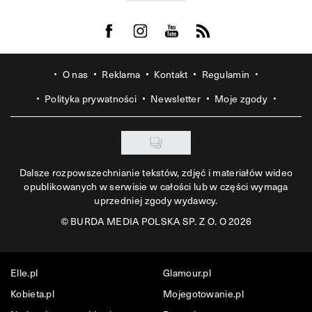
Visit us on Facebook
Visit us on Instagram
Visit us on Youtube
Visit us on Rss
O nas
Reklama
Kontakt
Regulamin
Polityka prywatności
Newsletter
Moje zgody
Dalsze rozpowszechnianie tekstów, zdjęć i materiałów wideo
opublikowanych w serwisie w całości lub w części wymaga
uprzedniej zgody wydawcy.
©
BURDA MEDIA POLSKA SP. Z O. O 2026
Elle.pl
Glamour.pl
Kobieta.pl
Mojegotowanie.pl