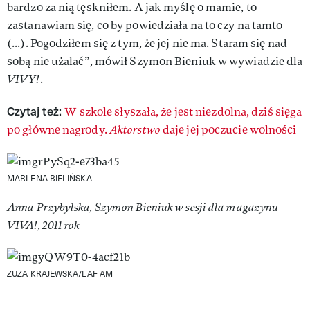
bardzo za nią tęskniłem. A jak myślę o mamie, to
zastanawiam się, co by powiedziała na to czy na tamto
(...). Pogodziłem się z tym, że jej nie ma. Staram się nad
sobą nie użalać”, mówił Szymon Bieniuk w wywiadzie dla
VIVY!
.
Czytaj też:
W szkole słyszała, że jest niezdolna, dziś sięga
po główne nagrody.
Aktorstwo
daje jej poczucie wolności
MARLENA BIELIŃSKA
Anna Przybylska, Szymon Bieniuk w sesji dla magazynu
VIVA!, 2011 rok
ZUZA KRAJEWSKA/LAF AM