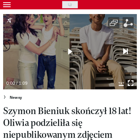
Skip
to
Gwiazdy
main
Ludzie
content
Moda
Uroda
Styl życia
Kultura
0:00 / 1:09
Wideo
Newsy
Szymon Bieniuk skończył 18 lat!
Nasze akcje
Oliwia podzieliła się
VIVA!ART
niepublikowanym zdjęciem
VIVA!MODA