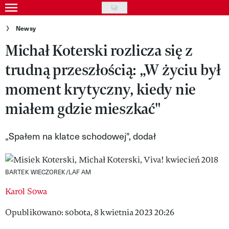
Skip
to
Gwiazdy
Newsy
main
Michał Koterski rozlicza się z
Ludzie
content
trudną przeszłością: „W życiu był
Moda
moment krytyczny, kiedy nie
Uroda
miałem gdzie mieszkać"
Styl życia
Kultura
„Spałem na klatce schodowej", dodał
Wideo
BARTEK WIECZOREK/LAF AM
Nasze akcje
Karol Sowa
VIVA!ART
Opublikowano: sobota, 8 kwietnia 2023 20:26
VIVA!MODA