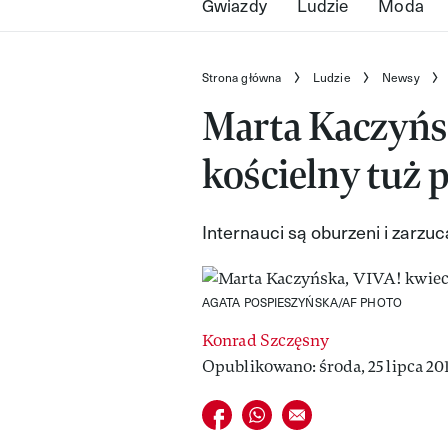
Gwiazdy
Ludzie
Moda
Strona główna
Ludzie
Newsy
Marta Kaczyńs
kościelny tuż 
Internauci są oburzeni i zarzuca
AGATA POSPIESZYŃSKA/AF PHOTO
Konrad Szczęsny
Opublikowano: środa, 25 lipca 20
Udostępnij na facebook
Udostępnij na whatsapp
E-mail do przyjaciela