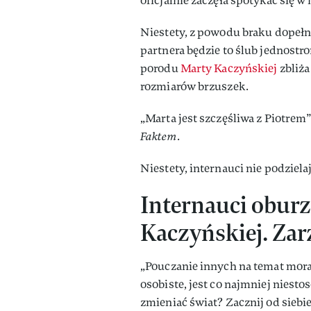
oficjalnie zaczęła spotykać się w
Niestety, z powodu braku dopeł
partnera będzie to ślub jednost
porodu
Marty Kaczyńskiej
zbliża
rozmiarów brzuszek.
„Marta jest szczęśliwa z Piotre
Faktem
.
Niestety, internauci nie podziela
Internauci oburz
Kaczyńskiej. Zarz
„Pouczanie innych na temat mora
osobiste, jest co najmniej niesto
zmieniać świat? Zacznij od sieb