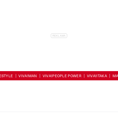
FESTYLE
VIVA!MAN
VIVA!PEOPLE POWER
VIVA!ITAKA
MA