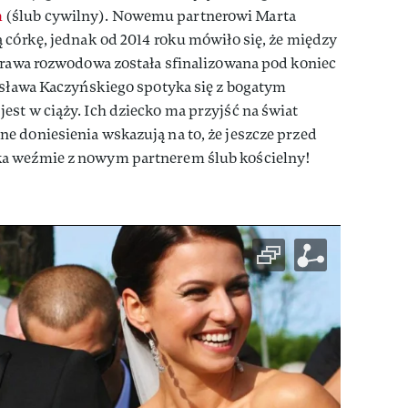
m
(ślub cywilny). Nowemu partnerowi Marta
 córkę, jednak od 2014 roku mówiło się, że między
prawa rozwodowa została sfinalizowana pod koniec
osława Kaczyńskiego spotyka się z bogatym
st w ciąży. Ich dziecko ma przyjść na świat
e doniesienia wskazują na to, że jeszcze przed
a weźmie z nowym partnerem ślub kościelny!