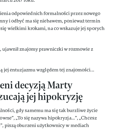
 marcu 2017 roku.
nienia odpowiednich formalności przez nowego
ronny i odbyć ma się niebawem, ponieważ termin
 się wielkimi krokami, na co wskazuje jej sporych
m”, ujawnił znajomy prawniczki w rozmowie z
ją jej entuzjazmu względem tej znajomości...
eni decyzją Marty
ucają jej hipokryzję
lności, gdy samemu ma się tak burzliwe życie
sowne”, „To się nazywa hipokryzja...”, „Chcesz
ie”, piszą oburzeni użytkownicy w mediach