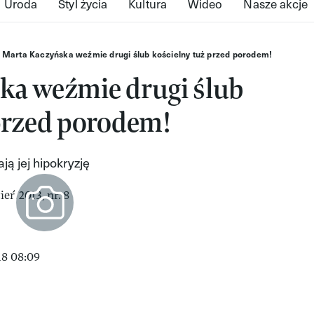
Uroda
Styl życia
Kultura
Wideo
Nasze akcje
Marta Kaczyńska weźmie drugi ślub kościelny tuż przed porodem!
ka weźmie drugi ślub
przed porodem!
ją jej hipokryzję
18 08:09