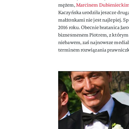
mężem,
Marcinem Dubieniecki
Kaczyńska urodziła jeszcze drugą
małżonkami nie jest najlepiej. S
2016 roku. Obecnie bratanica Jar
biznesmenem Piotrem, z którym je
niebawem, zaś najnowsze medialn
terminem rozwiązania prawniczk