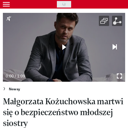
Skip
to
Gwiazdy
main
Ludzie
content
Moda
Uroda
Styl życia
Kultura
0:00 / 1:09
Wideo
Newsy
Małgorzata Kożuchowska martwi
Nasze akcje
się o bezpieczeństwo młodszej
VIVA!ART
siostry
VIVA!MODA