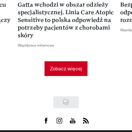
rcu
Gatta wchodzi w obszar odzieży
Bez
specjalistycznej. Linia Care Atopic
odp
ączy
Sensitive to polska odpowiedź na
roz
potrzeby pacjentów z chorobami
Współp
skóry
Współpraca reklamowa
Zobacz więcej
Visit us on Facebook
Visit us on Instagram
Visit us on Youtube
Visit us on Rss