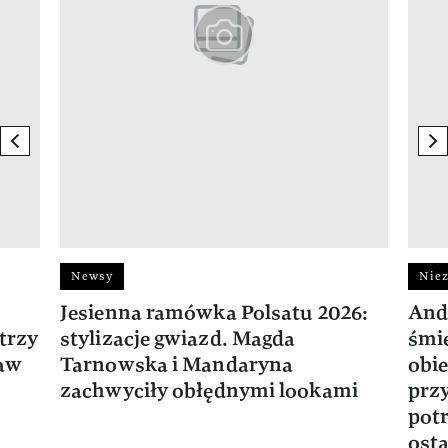
previous element
ne
Newsy
Niez
Jesienna ramówka Polsatu 2026:
And
trzy
stylizacje gwiazd. Magda
śmie
ław
Tarnowska i Mandaryna
obie
zachwyciły obłędnymi lookami
prz
potr
osta