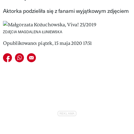
VIVA!LIFESTYLE
Aktorka podzieliła się z fanami wyjątkowym zdjęciem
VIVA!MAN
ZDJĘCIA MAGDALENA ŁUNIEWSKA
VIVA!PEOPLE POWER
Opublikowano: piątek, 15 maja 2020 17:51
VIVA!ITAKA
Udostępnij na facebook
Udostępnij na whatsapp
E-mail do przyjaciela
MAGAZYN VIVA!