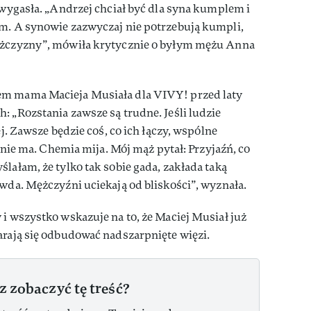
e wygasła. „Andrzej chciał być dla syna kumplem i
um. A synowie zazwyczaj nie potrzebują kumpli,
mężczyzny”, mówiła krytycznie o byłym mężu Anna
em mama Macieja Musiała dla VIVY! przed laty
: „Rozstania zawsze są trudne. Jeśli ludzie
ej. Zawsze będzie coś, co ich łączy, wspólne
o nie ma. Chemia mija. Mój mąż pytał: Przyjaźń, co
lałam, że tylko tak sobie gada, zakłada taką
awda. Mężczyźni uciekają od bliskości”, wyznała.
 i wszystko wskazuje na to, że Maciej Musiał już
arają się odbudować nadszarpnięte więzi.
z zobaczyć tę treść?