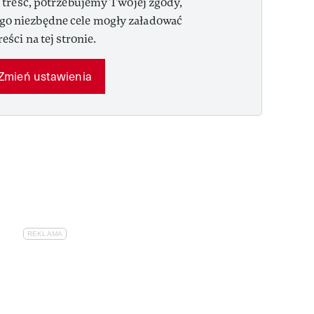
 treść, potrzebujemy Twojej zgody,
ego niezbędne cele mogły załadować
reści na tej stronie.
Zmień ustawienia