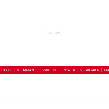
FESTYLE
VIVA!MAN
VIVA!PEOPLE POWER
VIVA!ITAKA
MA