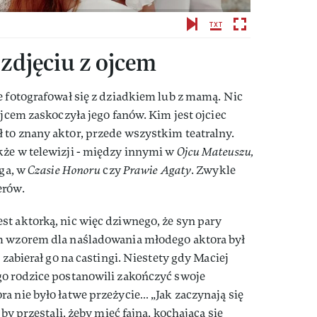
 zdjęciu z ojcem
e fotografował się z dziadkiem lub z mamą. Nic
ojcem zaskoczyła jego fanów. Kim jest ojciec
 to znany aktor, przede wszystkim teatralny.
kże w telewizji - między innymi w
Ojcu Mateuszu,
oga, w
Czasie Honoru
czy
Prawie Agaty
. Zwykle
erów.
t aktorką, nic więc dziwnego, że syn pary
m wzorem dla naśladowania młodego aktora był
 zabierał go na castingi. Niestety gdy Maciej
go rodzice postanowili zakończyć swoje
a nie było łatwe przeżycie… „Jak zaczynają się
 by przestali, żeby mieć fajną, kochającą się