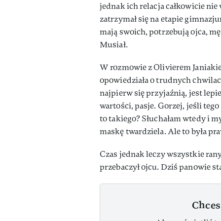
jednak ich relacja całkowicie ni
zatrzymał się na etapie gimnazj
mają swoich, potrzebują ojca, 
Musiał.
W rozmowie z Olivierem Janiaki
opowiedziała o trudnych chwilach
najpierw się przyjaźnią, jest lepi
wartości, pasje. Gorzej, jeśli teg
to takiego? Słuchałam wtedy i myś
maskę twardziela. Ale to była pr
Czas jednak leczy wszystkie rany
przebaczył ojcu. Dziś panowie st
Chces