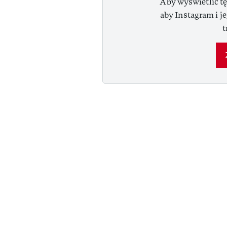
Aby wyświetlić tę
aby Instagram i j
t