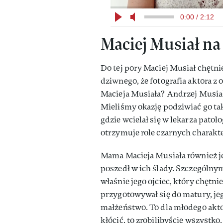
0:00 / 2:12
Maciej Musiał na
Do tej pory Maciej Musiał chętni
dziwnego, że fotografia aktora z 
Macieja Musiała? Andrzej Musiał
Mieliśmy okazję podziwiać go ta
gdzie wcielał się w lekarza patol
otrzymuje role czarnych charakt
Mama Macieja Musiała również jes
poszedł w ich ślady. Szczególny
właśnie jego ojciec, który chętnie
przygotowywał się do matury, je
małżeństwo. To dla młodego aktor
kłócić, to zrobilibyście wszystko,