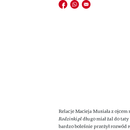
Udostępnij na facebook
Udostępnij na whatsapp
E-mail do przyjaciela
Relacje Macieja Musiała z ojcem 
Rodzinki.pl
długo miał żal do taty
bardzo boleśnie przeżył rozwód ro