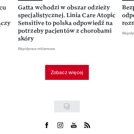
rcu
Gatta wchodzi w obszar odzieży
Bez
specjalistycznej. Linia Care Atopic
odp
ączy
Sensitive to polska odpowiedź na
roz
potrzeby pacjentów z chorobami
Współp
skóry
Współpraca reklamowa
Zobacz więcej
Visit us on Facebook
Visit us on Instagram
Visit us on Youtube
Visit us on Rss