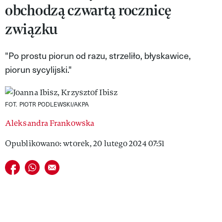
obchodzą czwartą rocznicę
VIVA!LIFESTYLE
związku
VIVA!MAN
"Po prostu piorun od razu, strzeliło, błyskawice,
VIVA!PEOPLE POWER
piorun sycylijski."
VIVA!ITAKA
MAGAZYN VIVA!
FOT. PIOTR PODLEWSKI/AKPA
Aleksandra Frankowska
Opublikowano: wtorek, 20 lutego 2024 07:51
Udostępnij na facebook
Udostępnij na whatsapp
E-mail do przyjaciela