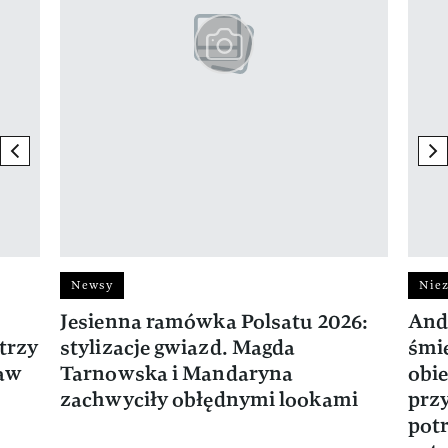
previous element
ne
Newsy
Niez
Jesienna ramówka Polsatu 2026:
And
trzy
stylizacje gwiazd. Magda
śmie
ław
Tarnowska i Mandaryna
obie
zachwyciły obłędnymi lookami
prz
potr