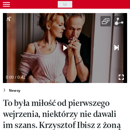
Skip
to
Gwiazdy
main
Ludzie
content
Moda
Uroda
Styl życia
Kultura
0:00 / 0:42
Wideo
Newsy
To była miłość od pierwszego
Nasze akcje
wejrzenia, niektórzy nie dawali
VIVA!ART
im szans. Krzysztof Ibisz z żoną
VIVA!MODA