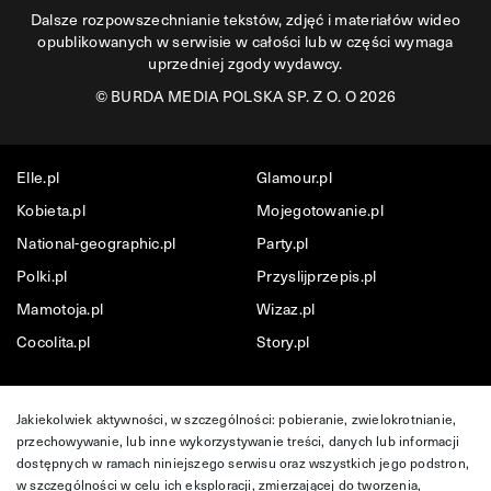
Dalsze rozpowszechnianie tekstów, zdjęć i materiałów wideo
opublikowanych w serwisie w całości lub w części wymaga
uprzedniej zgody wydawcy.
©
BURDA MEDIA POLSKA SP. Z O. O 2026
Elle.pl
Glamour.pl
Kobieta.pl
Mojegotowanie.pl
National-geographic.pl
Party.pl
Polki.pl
Przyslijprzepis.pl
Mamotoja.pl
Wizaz.pl
Cocolita.pl
Story.pl
Jakiekolwiek aktywności, w szczególności: pobieranie, zwielokrotnianie,
przechowywanie, lub inne wykorzystywanie treści, danych lub informacji
dostępnych w ramach niniejszego serwisu oraz wszystkich jego podstron,
w szczególności w celu ich eksploracji, zmierzającej do tworzenia,