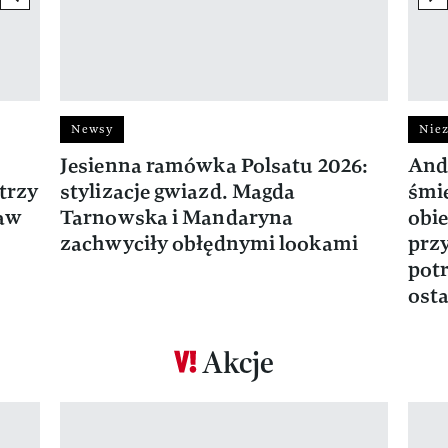
Newsy
Niez
Jesienna ramówka Polsatu 2026:
And
trzy
stylizacje gwiazd. Magda
śmie
ław
Tarnowska i Mandaryna
obie
zachwyciły obłędnymi lookami
prz
potr
osta
Akcje
Pokazywanie elementu 1 z 17