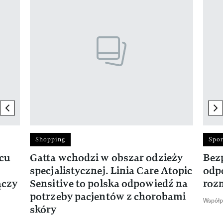
previous element
ne
Shopping
Spor
rcu
Gatta wchodzi w obszar odzieży
Bez
specjalistycznej. Linia Care Atopic
odp
ączy
Sensitive to polska odpowiedź na
roz
potrzeby pacjentów z chorobami
Współp
skóry