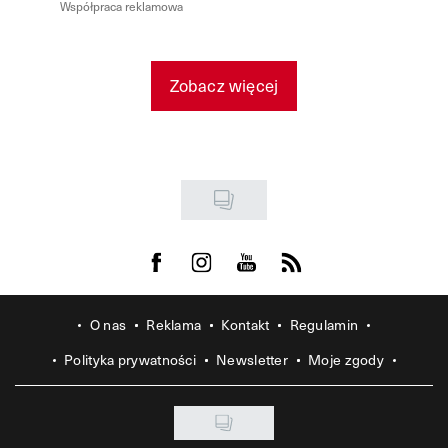
Współpraca reklamowa
Zobacz więcej
Visit us on Facebook
Visit us on Instagram
Visit us on Youtube
Visit us on Rss
O nas
Reklama
Kontakt
Regulamin
Polityka prywatności
Newsletter
Moje zgody