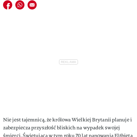
Udostępnij na facebook
Udostępnij na whatsapp
E-mail do przyjaciela
VIVA!LIFESTYLE
VIVA!MAN
VIVA!PEOPLE POWER
VIVA!ITAKA
MAGAZYN VIVA!
Nie jest tajemnicą, że królowa Wielkiej Brytanii planuje i
zabezpiecza przyszłość bliskich na wypadek swojej
śmierci. Świętująca w tym roku 70 lat panowania Elżbieta