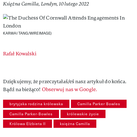
Księżna Camilla, Londyn, 10 lutego 2022
KARWAI TANG/WIREIMAGE)
Authors
Rafał Kowalski
Dziękujemy, że przeczytałaś/eś nasz artykuł do końca.
Bądź na bieżąco!
Obserwuj nas w Google.
brytyjska rodzina królewska
Camilla Parker Bowles
Camilla Parker-Bowles
królewskie życie
Królowa Elżbieta II
księżna Camilla