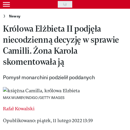
Skip
to
Gwiazdy
Newsy
main
Królowa Elżbieta II podjęła
Ludzie
content
niecodzienną decyzję w sprawie
Moda
Camilli. Żona Karola
Uroda
skomentowała ją
Styl życia
Kultura
Pomysł monarchini podzielił poddanych
Wideo
MAX MUMBY/INDIGO/GETTY IMAGES
Nasze akcje
Rafał Kowalski
VIVA!ART
Opublikowano: piątek, 11 lutego 2022 13:59
VIVA!MODA