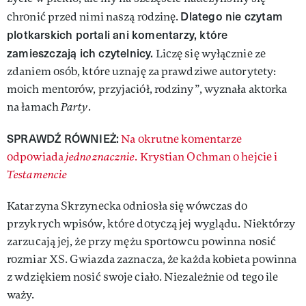
Dlatego nie czytam
chronić przed nimi naszą rodzinę.
plotkarskich portali ani komentarzy, które
zamieszczają ich czytelnicy.
Liczę się wyłącznie ze
zdaniem osób, które uznaję za prawdziwe autorytety:
moich mentorów, przyjaciół, rodziny”, wyznała aktorka
na łamach
Party
.
SPRAWDŹ RÓWNIEŻ:
Na okrutne komentarze
odpowiada
jednoznacznie
. Krystian Ochman o hejcie i
Testamencie
Katarzyna Skrzynecka odniosła się wówczas do
przykrych wpisów, które dotyczą jej wyglądu. Niektórzy
zarzucają jej, że przy mężu sportowcu powinna nosić
rozmiar XS. Gwiazda zaznacza, że każda kobieta powinna
z wdziękiem nosić swoje ciało. Niezależnie od tego ile
waży.