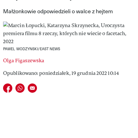
VIVA!LIFESTYLE
Małżonkowie odpowiedzieli o walce z hejtem
VIVA!MAN
VIVA!PEOPLE POWER
VIVA!ITAKA
PAWEL WODZYNSKI/EAST NEWS
MAGAZYN VIVA!
Olga Figaszewska
Opublikowano: poniedziałek, 19 grudnia 2022 10:14
Udostępnij na facebook
Udostępnij na whatsapp
E-mail do przyjaciela