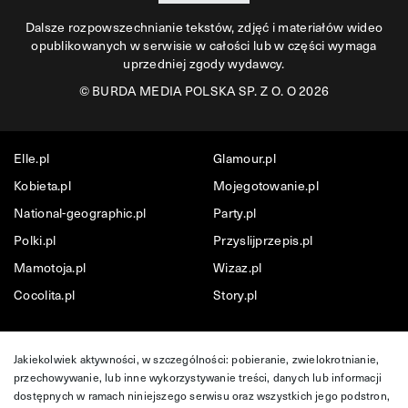
Dalsze rozpowszechnianie tekstów, zdjęć i materiałów wideo
opublikowanych w serwisie w całości lub w części wymaga
uprzedniej zgody wydawcy.
©
BURDA MEDIA POLSKA SP. Z O. O 2026
Elle.pl
Glamour.pl
Kobieta.pl
Mojegotowanie.pl
National-geographic.pl
Party.pl
Polki.pl
Przyslijprzepis.pl
Mamotoja.pl
Wizaz.pl
Cocolita.pl
Story.pl
Jakiekolwiek aktywności, w szczególności: pobieranie, zwielokrotnianie,
przechowywanie, lub inne wykorzystywanie treści, danych lub informacji
dostępnych w ramach niniejszego serwisu oraz wszystkich jego podstron,