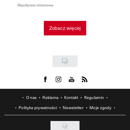
Współpraca reklamowa
Zobacz więcej
Visit us on Facebook
Visit us on Instagram
Visit us on Youtube
Visit us on Rss
O nas
Reklama
Kontakt
Regulamin
Polityka prywatności
Newsletter
Moje zgody