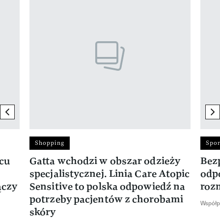
previous element
ne
Shopping
Spor
rcu
Gatta wchodzi w obszar odzieży
Bez
specjalistycznej. Linia Care Atopic
odp
ączy
Sensitive to polska odpowiedź na
roz
potrzeby pacjentów z chorobami
Współp
skóry