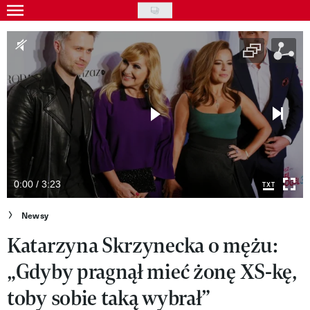
Skip
to
Gwiazdy
main
Ludzie
content
Moda
Uroda
Styl życia
Kultura
0:00 / 3:23
Wideo
Newsy
Katarzyna Skrzynecka o mężu:
Nasze akcje
„Gdyby pragnął mieć żonę XS-kę,
VIVA!ART
toby sobie taką wybrał”
VIVA!MODA