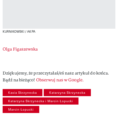
KURNIKOWSKI / AKPA
Authors
Olga Figaszewska
Dziękujemy, że przeczytałaś/eś nasz artykuł do końca.
Bądź na bieżąco!
Obserwuj nas w Google.
Kasia Skrzynecka
Katarzyna Skrzynecka
Katarzyna Skrzynecka i Marcin Łopucki
Marcin Łopucki