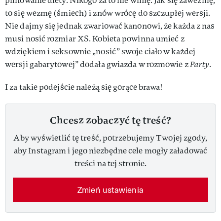
pilnowanie diety. Nikogo za to nie winię. Jak się zawezmę,
to się wezmę (śmiech) i znów wrócę do szczupłej wersji.
Nie dajmy się jednak zwariować kanonowi, że każda z nas
musi nosić rozmiar XS. Kobieta powinna umieć z
wdziękiem i seksownie „nosić” swoje ciało w każdej
wersji gabarytowej” dodała gwiazda w rozmowie z
Party
.
I za takie podejście należą się gorące brawa!
Chcesz zobaczyć tę treść?
Aby wyświetlić tę treść, potrzebujemy Twojej zgody,
aby Instagram i jego niezbędne cele mogły załadować
treści na tej stronie.
Zmień ustawienia