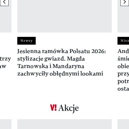
previous element
ne
Newsy
Niez
Jesienna ramówka Polsatu 2026:
And
trzy
stylizacje gwiazd. Magda
śmie
ław
Tarnowska i Mandaryna
obie
zachwyciły obłędnymi lookami
prz
potr
osta
Akcje
Pokazywanie elementu 1 z 17