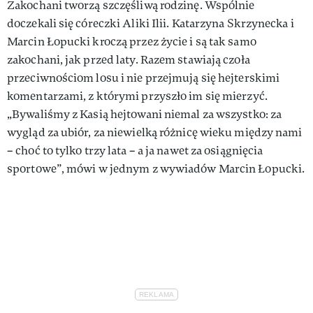
Zakochani tworzą szczęśliwą rodzinę. Wspólnie
doczekali się córeczki Aliki Ilii. Katarzyna Skrzynecka i
Marcin Łopucki kroczą przez życie i są tak samo
zakochani, jak przed laty. Razem stawiają czoła
przeciwnościom losu i nie przejmują się hejterskimi
komentarzami, z którymi przyszło im się mierzyć.
„Bywaliśmy z Kasią hejtowani niemal za wszystko: za
wygląd za ubiór, za niewielką różnicę wieku między nami
– choć to tylko trzy lata – a ja nawet za osiągnięcia
sportowe”, mówi w jednym z wywiadów Marcin Łopucki.