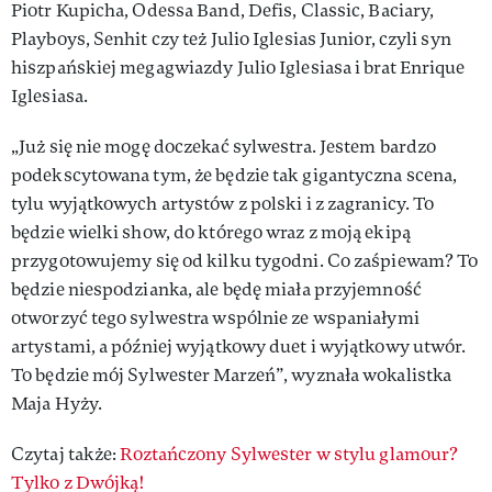
Piotr Kupicha, Odessa Band, Defis, Classic, Baciary,
Playboys, Senhit czy też Julio Iglesias Junior, czyli syn
hiszpańskiej megagwiazdy Julio Iglesiasa i brat Enrique
Iglesiasa.
„Już się nie mogę doczekać sylwestra. Jestem bardzo
podekscytowana tym, że będzie tak gigantyczna scena,
tylu wyjątkowych artystów z polski i z zagranicy. To
będzie wielki show, do którego wraz z moją ekipą
przygotowujemy się od kilku tygodni. Co zaśpiewam? To
będzie niespodzianka, ale będę miała przyjemność
otworzyć tego sylwestra wspólnie ze wspaniałymi
artystami, a później wyjątkowy duet i wyjątkowy utwór.
To będzie mój Sylwester Marzeń”, wyznała wokalistka
Maja Hyży.
Czytaj także:
Roztańczony Sylwester w stylu glamour?
Tylko z Dwójką!