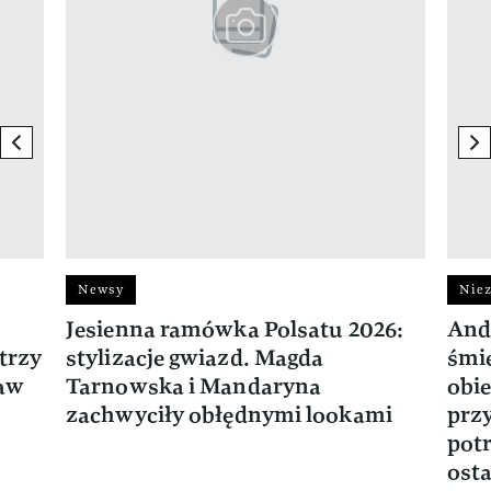
previous element
ne
Newsy
Niez
Jesienna ramówka Polsatu 2026:
And
trzy
stylizacje gwiazd. Magda
śmie
ław
Tarnowska i Mandaryna
obie
zachwyciły obłędnymi lookami
prz
potr
osta