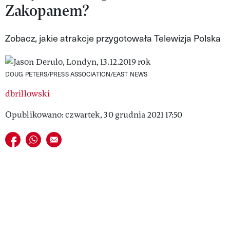
Zakopanem?
VIVA!LIFESTYLE
VIVA!MAN
Zobacz, jakie atrakcje przygotowała Telewizja Polska
VIVA!PEOPLE POWER
DOUG PETERS/PRESS ASSOCIATION/EAST NEWS
VIVA!ITAKA
dbrillowski
MAGAZYN VIVA!
Opublikowano: czwartek, 30 grudnia 2021 17:50
Udostępnij na facebook
Udostępnij na whatsapp
E-mail do przyjaciela