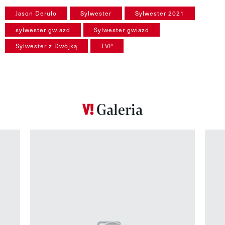
Jason Derulo
Sylwester
Sylwester 2021
sylwester gwiazd
Sylwester gwiazd
Sylwester z Dwójką
TVP
Galeria
Pokazywanie elementu 1 z 12