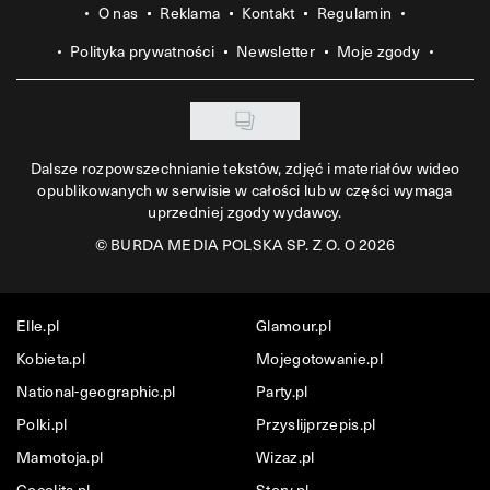
O nas
Reklama
Kontakt
Regulamin
Polityka prywatności
Newsletter
Moje zgody
Dalsze rozpowszechnianie tekstów, zdjęć i materiałów wideo
opublikowanych w serwisie w całości lub w części wymaga
uprzedniej zgody wydawcy.
©
BURDA MEDIA POLSKA SP. Z O. O 2026
Elle.pl
Glamour.pl
Kobieta.pl
Mojegotowanie.pl
National-geographic.pl
Party.pl
Polki.pl
Przyslijprzepis.pl
Mamotoja.pl
Wizaz.pl
Cocolita.pl
Story.pl