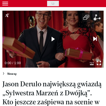
Skip
to
Gwiazdy
main
Ludzie
content
Moda
Uroda
Styl życia
Kultura
0:00 / 1:00
Wideo
Newsy
Jason Derulo największą gwiazdą
Nasze akcje
„Sylwestra Marzeń z Dwójką”.
VIVA!ART
Kto jeszcze zaśpiewa na scenie w
VIVA!MODA