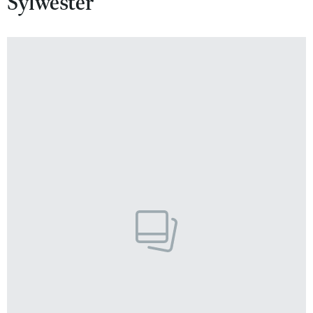
Sylwester
VIVA!LIFESTYLE
VIVA!MAN
VIVA!PEOPLE POWER
VIVA!ITAKA
MAGAZYN VIVA!