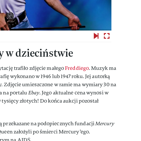
y w dzieciństwie
tację trafiło zdjęcie małego
Freddiego
. Muzyk ma
rafię wykonano w 1946 lub 1947 roku. Jej autorką
ry. Zdjęcie umieszczone w ramie ma wymiary 30 na
a na portalu
Ebay
. Jego aktualne cena wynosi w
9 tysięcy złotych! Do końca aukcji pozostał
ną przekazane na podopiecznych fundacji
Mercury
Queen założyli po śmierci Mercury’ego.
rym na AIDS.