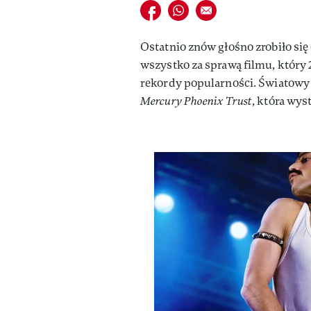
Udostępnij na facebook
Udostępnij na whatsapp
E-mail do przyjaciela
Ostatnio znów głośno zrobiło się
wszystko za sprawą filmu, który 2
rekordy popularności. Światowy
Mercury Phoenix Trust
, która wys