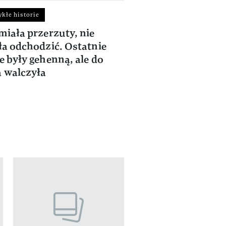
kłe historie
Niezwykłe historie
miała przerzuty, nie
Śmierć ukochanego
ła odchodzić. Ostatnie
serce. Kora we wz
e były gehenną, ale do
słowach wspominał
 walczyła
własnym odejście