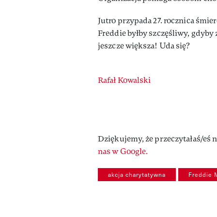
Jutro przypada 27. rocznica śmie
Freddie byłby szczęśliwy, gdyby 
jeszcze większa! Uda się?
Authors
Rafał Kowalski
Dziękujemy, że przeczytałaś/eś n
nas w Google.
akcja charytatywna
Freddie 