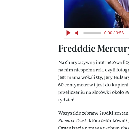
0:00 / 0:56
Fredddie Mercur
Na charytatywną internetową licy
na nim niespełna rok, czyli fotog
jest mama wokalisty, Jery Bulsa
60 centymetrów i jest do kupieni
przeliczeniu na złotówki około 3
tydzień.
Wszystkie zebrane środki zosta
Phoenix Trust
, którą członkowie 
Organizacja pomaga osobom cho