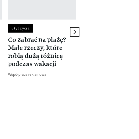
Styl życia
Styl życia
next element
Co zabrać na plażę?
Zyskaj więcej czasu
Małe rzeczy, które
Xiaomi
robią dużą różnicę
Współpraca reklamowa
podczas wakacji
Współpraca reklamowa