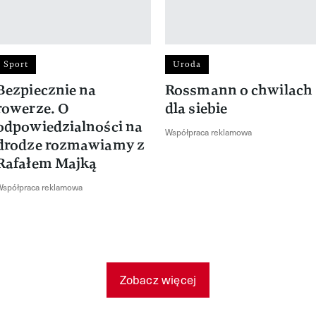
Sport
Uroda
Bezpiecznie na
Rossmann o chwilach
rowerze. O
dla siebie
odpowiedzialności na
Współpraca reklamowa
drodze rozmawiamy z
Rafałem Majką
Współpraca reklamowa
Zobacz więcej