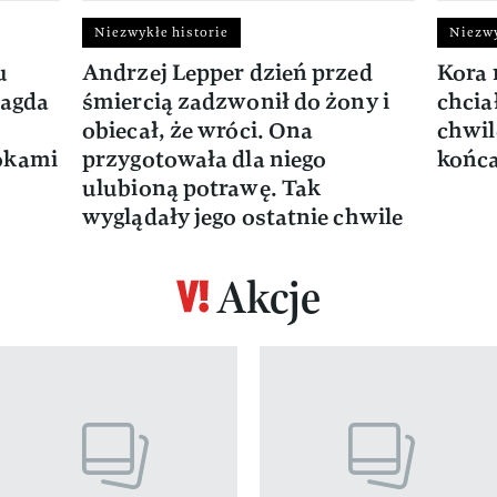
Niezwykłe historie
Niezwy
u
Andrzej Lepper dzień przed
Kora 
Magda
śmiercią zadzwonił do żony i
chcia
obiecał, że wróci. Ona
chwil
okami
przygotowała dla niego
końca
ulubioną potrawę. Tak
wyglądały jego ostatnie chwile
Akcje
z 17