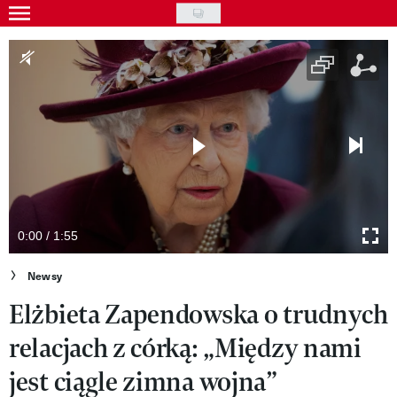
Skip
to
Gwiazdy
main
Ludzie
content
Moda
Uroda
Styl życia
Kultura
0:00 / 1:55
Wideo
Newsy
Elżbieta Zapendowska o trudnych
Nasze akcje
relacjach z córką: „Między nami
VIVA!ART
jest ciągle zimna wojna”
VIVA!MODA