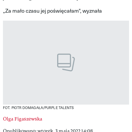
VIVA!LIFESTYLE
„Za mało czasu jej poświęcałam", wyznała
VIVA!MAN
VIVA!PEOPLE POWER
VIVA!ITAKA
MAGAZYN VIVA!
FOT. PIOTR DOMAGAŁA/PURPLE TALENTS
Olga Figaszewska
Opublikowano: wtorek, 3 maja 2022 14:08