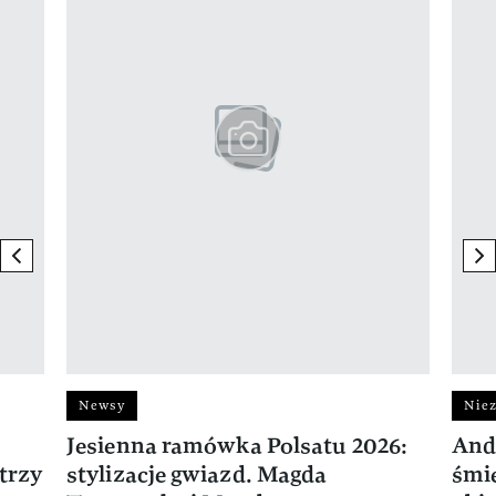
previous element
ne
Newsy
Niez
Jesienna ramówka Polsatu 2026:
And
trzy
stylizacje gwiazd. Magda
śmie