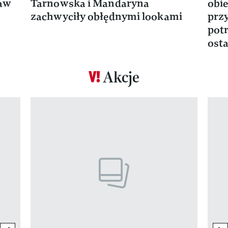
ław
Tarnowska i Mandaryna
obie
zachwyciły obłędnymi lookami
prz
potr
osta
Akcje
Pokazywanie elementu 1 z 17