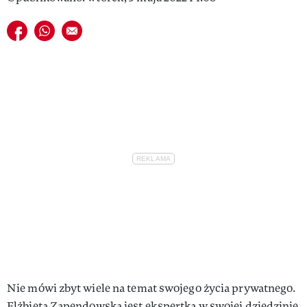
Udostępnij na facebook
Udostępnij na whatsapp
E-mail do przyjaciela
Nie mówi zbyt wiele na temat swojego życia prywatnego.
Elżbieta Zapendowska jest ekspertką w swojej dziedzinie