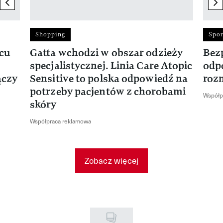
previous element
ne
Shopping
Spor
rcu
Gatta wchodzi w obszar odzieży
Bez
specjalistycznej. Linia Care Atopic
odp
ączy
Sensitive to polska odpowiedź na
roz
potrzeby pacjentów z chorobami
Współp
skóry
Współpraca reklamowa
Zobacz więcej