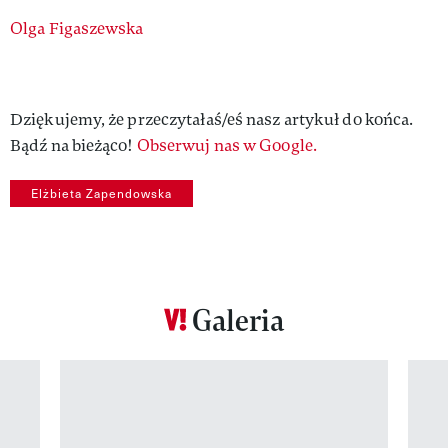
Authors
Olga Figaszewska
Dziękujemy, że przeczytałaś/eś nasz artykuł do końca.
Bądź na bieżąco!
Obserwuj nas w Google.
Elżbieta Zapendowska
Galeria
Pokazywanie elementu 1 z 12