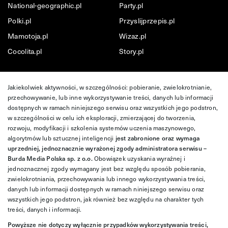
National-geographic.pl
Party.pl
Polki.pl
Przyslijprzepis.pl
Mamotoja.pl
Wizaz.pl
Cocolita.pl
Story.pl
Jakiekolwiek aktywności, w szczególności: pobieranie, zwielokrotnianie,
przechowywanie, lub inne wykorzystywanie treści, danych lub informacji
dostępnych w ramach niniejszego serwisu oraz wszystkich jego podstron,
w szczególności w celu ich eksploracji, zmierzającej do tworzenia,
rozwoju, modyfikacji i szkolenia systemów uczenia maszynowego,
algorytmów lub sztucznej inteligencji
jest zabronione oraz wymaga
uprzedniej, jednoznacznie wyrażonej zgody administratora serwisu –
Burda Media Polska sp. z o.o.
Obowiązek uzyskania wyraźnej i
jednoznacznej zgody wymagany jest bez względu sposób pobierania,
zwielokrotniania, przechowywania lub innego wykorzystywania treści,
danych lub informacji dostępnych w ramach niniejszego serwisu oraz
wszystkich jego podstron, jak również bez względu na charakter tych
treści, danych i informacji.
Powyższe nie dotyczy wyłącznie przypadków wykorzystywania treści,