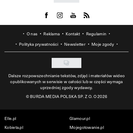
Visit us on Facebook
Visit us on Instagram
Visit us on Youtube
Visit us on Rss
O nas
Reklama
Kontakt
Regulamin
Polityka prywatności
Newsletter
Moje zgody
Dalsze rozpowszechnianie tekstów, zdjęć i materiałów wideo
opublikowanych w serwisie w całości lub w części wymaga
uprzedniej zgody wydawcy.
©
BURDA MEDIA POLSKA SP. Z O. O 2026
Elle.pl
Glamour.pl
Kobieta.pl
Mojegotowanie.pl