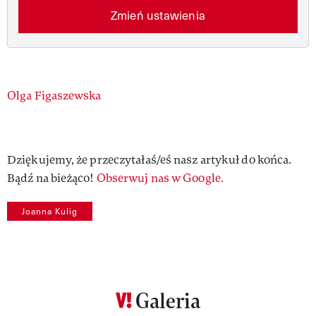
Zmień ustawienia
Authors
Olga Figaszewska
Dziękujemy, że przeczytałaś/eś nasz artykuł do końca.
Bądź na bieżąco!
Obserwuj nas w Google.
Joanna Kulig
Galeria