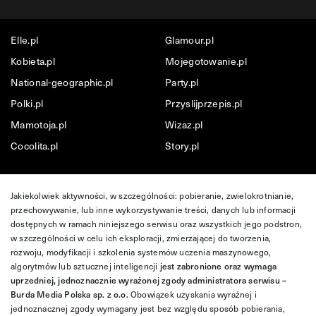
Elle.pl
Glamour.pl
Kobieta.pl
Mojegotowanie.pl
National-geographic.pl
Party.pl
Polki.pl
Przyslijprzepis.pl
Mamotoja.pl
Wizaz.pl
Cocolita.pl
Story.pl
Jakiekolwiek aktywności, w szczególności: pobieranie, zwielokrotnianie,
przechowywanie, lub inne wykorzystywanie treści, danych lub informacji
dostępnych w ramach niniejszego serwisu oraz wszystkich jego podstron,
w szczególności w celu ich eksploracji, zmierzającej do tworzenia,
rozwoju, modyfikacji i szkolenia systemów uczenia maszynowego,
algorytmów lub sztucznej inteligencji
jest zabronione oraz wymaga
uprzedniej, jednoznacznie wyrażonej zgody administratora serwisu –
Burda Media Polska sp. z o.o.
Obowiązek uzyskania wyraźnej i
jednoznacznej zgody wymagany jest bez względu sposób pobierania,