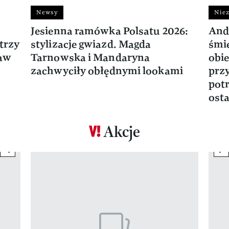
Newsy
Niez
Jesienna ramówka Polsatu 2026:
And
trzy
stylizacje gwiazd. Magda
śmie
ław
Tarnowska i Mandaryna
obie
zachwyciły obłędnymi lookami
prz
potr
osta
Akcje
previous element
ne
Pokazywanie elementu 1 z 17