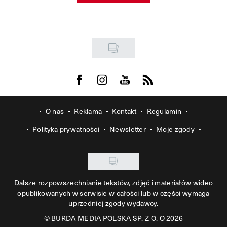
Visit us on Facebook
Visit us on Instagram
Visit us on Youtube
Visit us on Rss
O nas
Reklama
Kontakt
Regulamin
Polityka prywatności
Newsletter
Moje zgody
Dalsze rozpowszechnianie tekstów, zdjęć i materiałów wideo
opublikowanych w serwisie w całości lub w części wymaga
uprzedniej zgody wydawcy.
©
BURDA MEDIA POLSKA SP. Z O. O 2026