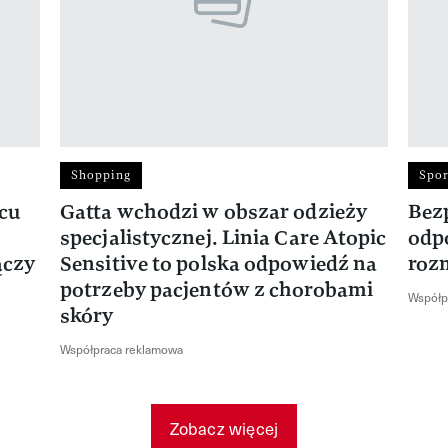
Shopping
Spor
rcu
Gatta wchodzi w obszar odzieży
Bez
specjalistycznej. Linia Care Atopic
odp
ączy
Sensitive to polska odpowiedź na
roz
potrzeby pacjentów z chorobami
Współp
skóry
Współpraca reklamowa
Zobacz więcej