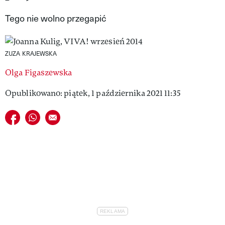
VIVA!LIFESTYLE
Tego nie wolno przegapić
VIVA!MAN
ZUZA KRAJEWSKA
VIVA!PEOPLE POWER
Olga Figaszewska
VIVA!ITAKA
Opublikowano: piątek, 1 października 2021 11:35
MAGAZYN VIVA!
Udostępnij na facebook
Udostępnij na whatsapp
E-mail do przyjaciela