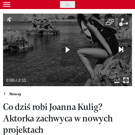
Skip
to
Gwiazdy
main
Ludzie
content
Moda
Uroda
Styl życia
Kultura
0:00 / 2:11
Wideo
Newsy
Co dziś robi Joanna Kulig?
Nasze akcje
Aktorka zachwyca w nowych
VIVA!ART
projektach
VIVA!MODA