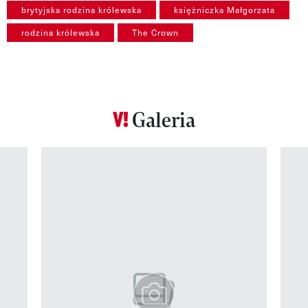
brytyjska rodzina królewska
księżniczka Małgorzata
rodzina królewska
The Crown
Galeria
Pokazywanie elementu 1 z 12