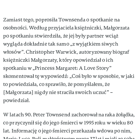
Zamiast tego, poprosiła Townsenda o spotkanie na
osobności. Według przyjaciela księżniczki, Małgorzata
po spotkaniu stwierdziła, że jej były partner wciąż
wygląda dokładnie tak samo „z wyjątkiem siwych
włosów”. Christopher Warwick, autoryzowany biograf
księżniczki Małgorzaty, który opowiedział o ich
spotkaniu w „Princess Margaret: A Love Story”
skomentował tę wypowiedź: „Coś było w sposobie, w jaki
to powiedziała, co sprawiło, że pomyślałem, że
[Małgorzata] nigdy nie straciła swoich uczuć” –
powiedział.
W latach 90. Peter Townsend zachorował na raka żołądka,
co przyczynił się do jego śmierci w 1995 roku w wieku 80
lat. Informację o jego śmierci przekazała wdowa po nim,
Marie-Luce. Byli małżeństwem przez 37 lat i mieli ze sobą