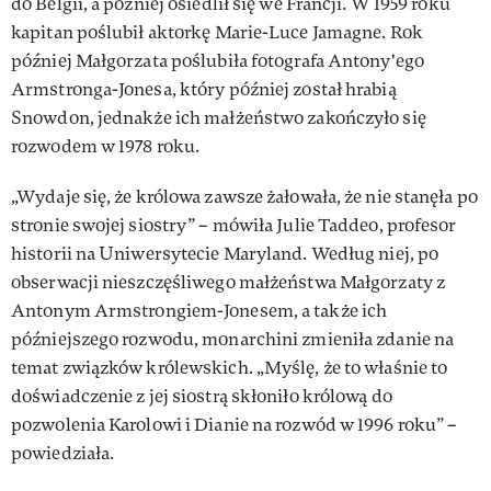
do Belgii, a później osiedlił się we Francji. W 1959 roku
kapitan poślubił aktorkę Marie-Luce Jamagne. Rok
później Małgorzata poślubiła fotografa Antony'ego
Armstronga-Jonesa, który później został hrabią
Snowdon, jednakże ich małżeństwo zakończyło się
rozwodem w 1978 roku.
„Wydaje się, że królowa zawsze żałowała, że nie stanęła po
stronie swojej siostry” – mówiła Julie Taddeo, profesor
historii na Uniwersytecie Maryland. Według niej, po
obserwacji nieszczęśliwego małżeństwa Małgorzaty z
Antonym Armstrongiem-Jonesem, a także ich
późniejszego rozwodu, monarchini zmieniła zdanie na
temat związków królewskich. „Myślę, że to właśnie to
doświadczenie z jej siostrą skłoniło królową do
pozwolenia Karolowi i Dianie na rozwód w 1996 roku” –
powiedziała.