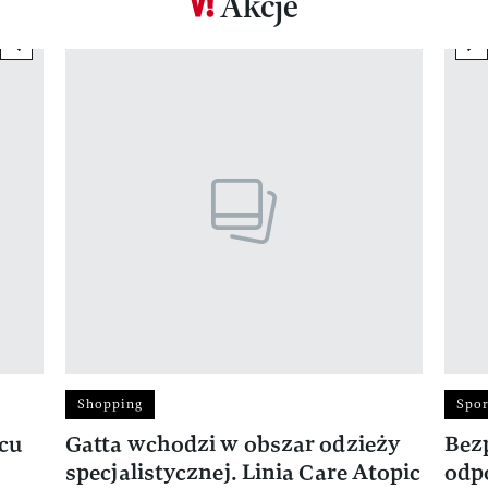
Akcje
previous element
ne
Pokazywanie elementu 1 z 17
Shopping
Spor
rcu
Gatta wchodzi w obszar odzieży
Bez
specjalistycznej. Linia Care Atopic
odp