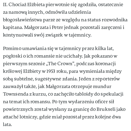
II. Chociaż Elżbieta pierwotnie się zgodziła, ostatecznie
za namową innych, odmówiła udzielenia
błogosławieństwa parze ze względu na status rozwodnika
kapitana. Małgorzata i Peter jednak pozostali zaręczeni i
kontynuowali swój związek w tajemnicy.
Pomimo umawiania się w tajemnicy przez kilka lat,
pogłoski o ich romansie nie ucichały. Jak pokazano w
pierwszym sezonie „The Crown”, podczas koronacji
królowej Elżbiety w 1953 roku, para wymieniała między
sobą subtelne, sugestywne zdania. Jeden z reporterów
zauważył także, jak Małgorzata otrzepuje mundur
Townsenda z kurzu, co zachęciło tabloidy do spekulacji
na temat ich romansu. Po tym wydarzeniu oficer sił
powietrznych został wysłany za granicę do Brukseli jako
attaché lotniczy, gdzie miał pozostał przez kolejne dwa
lata.