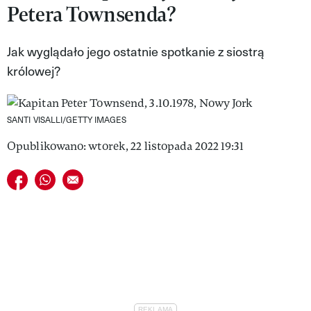
Petera Townsenda?
VIVA!LIFESTYLE
VIVA!MAN
Jak wyglądało jego ostatnie spotkanie z siostrą
królowej?
VIVA!PEOPLE POWER
VIVA!ITAKA
SANTI VISALLI/GETTY IMAGES
MAGAZYN VIVA!
Opublikowano: wtorek, 22 listopada 2022 19:31
Udostępnij na facebook
Udostępnij na whatsapp
E-mail do przyjaciela