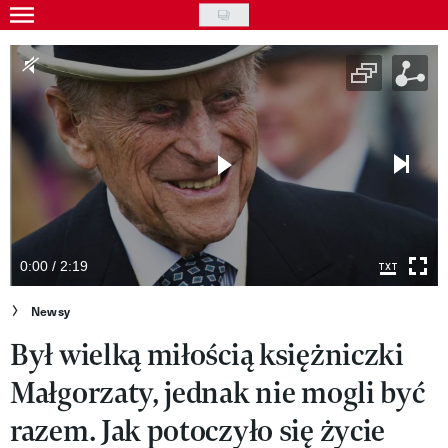
Skip
to
Gwiazdy
main
Ludzie
content
Moda
Uroda
Styl życia
Kultura
0:00 / 2:19
Wideo
Newsy
Był wielką miłością księżniczki
Nasze akcje
Małgorzaty, jednak nie mogli być
VIVA!ART
razem. Jak potoczyło się życie
VIVA!MODA