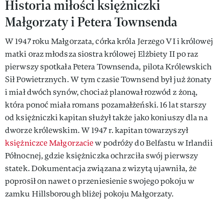
Historia miłości księżniczki
Małgorzaty i Petera Townsenda
W 1947 roku Małgorzata, córka króla Jerzego VI i królowej
matki oraz młodsza siostra królowej Elżbiety II po raz
pierwszy spotkała Petera Townsenda, pilota Królewskich
Sił Powietrznych. W tym czasie Townsend był już żonaty
i miał dwóch synów, chociaż planował rozwód z żoną,
która ponoć miała romans pozamałżeński. 16 lat starszy
od księżniczki kapitan służył także jako koniuszy dla na
dworze królewskim. W 1947 r. kapitan towarzyszył
księżniczce Małgorzacie
w podróży do Belfastu w Irlandii
Północnej, gdzie księżniczka ochrzciła swój pierwszy
statek. Dokumentacja związana z wizytą ujawniła, że
poprosił on nawet o przeniesienie swojego pokoju w
zamku Hillsborough bliżej pokoju Małgorzaty.