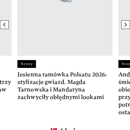
previous element
ne
Newsy
Niez
Jesienna ramówka Polsatu 2026:
And
trzy
stylizacje gwiazd. Magda
śmie
ław
Tarnowska i Mandaryna
obie
zachwyciły obłędnymi lookami
prz
potr
osta