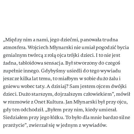
„Między nim a nami, jego dziećmi, panowała trudna
atmosfera. Wojciech Młynarski nie umiał pogodzić bycia
genialnym twórcą z rolą ojca trójki dzieci. I to nie jest
żadna, tabloidowa sensacja. Był stworzony do czegoś
zupełnie innego. Gdybyśmy usiedli do tego wywiadu
jeszcze kilka lat temu, to miałbym w sobie dużo żalu i
gniewu wobec taty. A dzisiaj? Sam jestem ojcem dwójki
dzieci. Dużo starszym, dojrzalszym człowiekiem”, mówił
w rozmowie z Onet Kultura. Jan Młynarski był przy ojcu,
gdy ten odchodził. „Byłem przy nim, kiedy umierał.
Siedziałem przy jego łóżku. To było dla mnie bardzo silne
przeżycie”, zwierzał się w jednym z wywiadów.