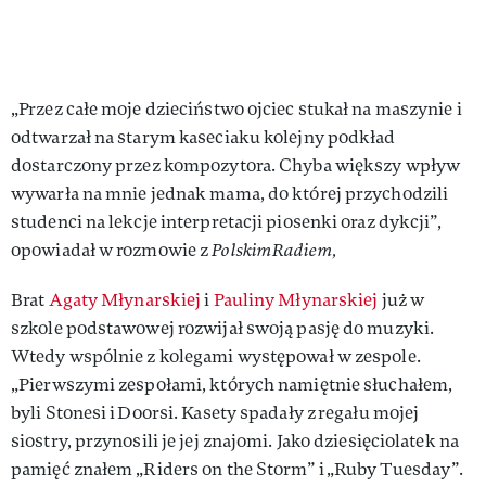
„Przez całe moje dzieciństwo ojciec stukał na maszynie i
odtwarzał na starym kaseciaku kolejny podkład
dostarczony przez kompozytora. Chyba większy wpływ
wywarła na mnie jednak mama, do której przychodzili
studenci na lekcje interpretacji piosenki oraz dykcji”,
opowiadał w rozmowie z
PolskimRadiem,
Brat
Agaty Młynarskiej
i
Pauliny Młynarskiej
już w
szkole podstawowej rozwijał swoją pasję do muzyki.
Wtedy wspólnie z kolegami występował w zespole.
„Pierwszymi zespołami, których namiętnie słuchałem,
byli Stonesi i Doorsi. Kasety spadały z regału mojej
siostry, przynosili je jej znajomi. Jako dziesięciolatek na
pamięć znałem „Riders on the Storm” i „Ruby Tuesday”.