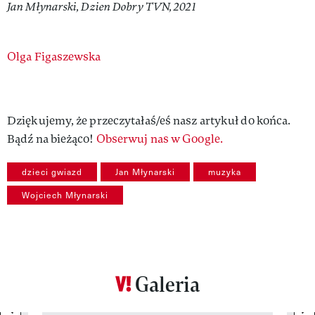
Jan Młynarski, Dzien Dobry TVN, 2021
Authors
Olga Figaszewska
Dziękujemy, że przeczytałaś/eś nasz artykuł do końca.
Bądź na bieżąco!
Obserwuj nas w Google.
dzieci gwiazd
Jan Młynarski
muzyka
Wojciech Młynarski
Galeria
previous element
ne