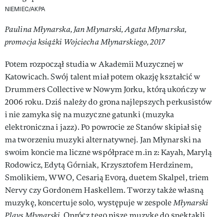
NIEMIEC/AKPA
Paulina Młynarska, Jan Młynarski, Agata Młynarska,
promocja książki Wojciecha Młynarskiego, 2017
Potem rozpoczął studia w Akademii Muzycznej w
Katowicach. Swój talent miał potem okazję kształcić w
Drummers Collective w Nowym Jorku, którą ukończy w
2006 roku. Dziś należy do grona najlepszych perkusistów
i nie zamyka się na muzyczne gatunki (muzyka
elektroniczna i jazz). Po powrocie ze Stanów skipiał się
ma tworzeniu muzyki alternatywnej. Jan Młynarski na
swoim koncie ma liczne współprace m.in z: Kayah, Marylą
Rodowicz, Edytą Górniak, Krzysztofem Herdzinem,
Smolikiem, WWO, Cesarią Evorą, duetem Skalpel, triem
Nervy czy Gordonem Haskellem. Tworzy także własną
muzykę, koncertuje solo, występuje w zespole
Młynarski
Plays Młynarski.
Oprócz tego pisze muzykę do spektakli