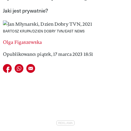
VIVA!LIFESTYLE
Jaki jest prywatnie?
VIVA!MAN
BARTOSZ KRUPA/DZIEN DOBRY TVN/EAST NEWS
VIVA!PEOPLE POWER
Olga Figaszewska
VIVA!ITAKA
Opublikowano: piątek, 17 marca 2023 18:51
MAGAZYN VIVA!
Udostępnij na facebook
Udostępnij na whatsapp
E-mail do przyjaciela