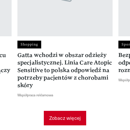
Shopping
Spor
rcu
Gatta wchodzi w obszar odzieży
Bez
specjalistycznej. Linia Care Atopic
odp
ączy
Sensitive to polska odpowiedź na
roz
potrzeby pacjentów z chorobami
Współp
skóry
Współpraca reklamowa
Zobacz więcej