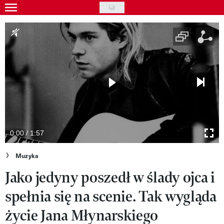
Skip
to
Gwiazdy
main
Ludzie
content
Moda
Uroda
Styl życia
Kultura
0:00 / 1:57
Wideo
Muzyka
Jako jedyny poszedł w ślady ojca i
Nasze akcje
spełnia się na scenie. Tak wygląda
VIVA!ART
życie Jana Młynarskiego
VIVA!MODA