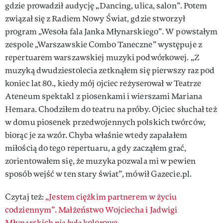
gdzie prowadził audycję „Dancing, ulica, salon”. Potem
związał się z Radiem Nowy Świat, gdzie stworzył
program „Wesoła fala Janka Młynarskiego”. W powstałym
zespole „Warszawskie Combo Taneczne” występuje z
repertuarem warszawskiej muzyki podwórkowej. „Z
muzyką dwudziestolecia zetknąłem się pierwszy raz pod
koniec lat 80., kiedy mój ojciec reżyserował w Teatrze
Ateneum spektakl z piosenkami i wierszami Mariana
Hemara. Chodziłem do teatru na próby. Ojciec słuchał też
w domu piosenek przedwojennych polskich twórców,
biorąc je za wzór. Chyba właśnie wtedy zapałałem
miłością do tego repertuaru, a gdy zacząłem grać,
zorientowałem się, że muzyka pozwala mi w pewien
sposób wejść w ten stary świat”, mówił Gazecie.pl.
Czytaj też:
„Jestem ciężkim partnerem w życiu
codziennym”. Małżeństwo Wojciecha i Jadwigi
Młynarskich
nie było
kolorowe