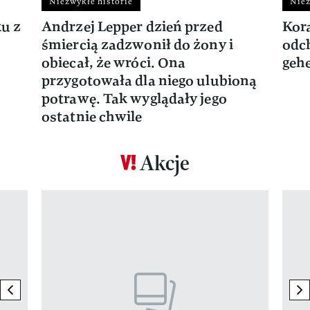
Niezwykłe historie
Niez
ku z
Andrzej Lepper dzień przed
Kora
śmiercią zadzwonił do żony i
odch
obiecał, że wróci. Ona
gehe
przygotowała dla niego ulubioną
potrawę. Tak wyglądały jego
ostatnie chwile
Akcje
Pokazywanie elementu 1 z 17
previous element
ne