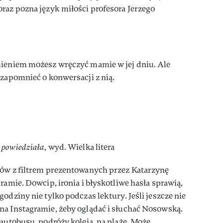
raz pozna język miłości profesora Jerzego
mieniem możesz wręczyć mamie w jej dniu. Ale
 zapomnieć o konwersacji z nią.
j powiedziała
, wyd. Wielka litera
ków z filtrem prezentowanych przez Katarzynę
ramie. Dowcip, ironia i błyskotliwe hasła sprawią,
odziny nie tylko podczas lektury. Jeśli jeszcze nie
na Instagramie, żeby oglądać i słuchać Nosowską.
 autobusu, podróży koleją, na plażę. Może