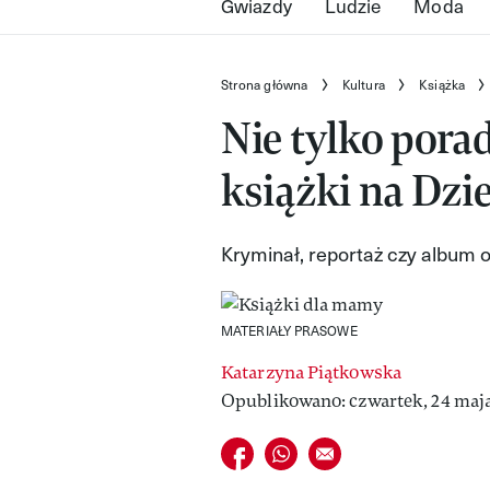
Gwiazdy
Ludzie
Moda
Strona główna
Kultura
Książka
Nie tylko porad
książki na Dzi
Kryminał, reportaż czy album 
MATERIAŁY PRASOWE
Katarzyna Piątkowska
Opublikowano: czwartek, 24 maja
Udostępnij na facebook
Udostępnij na whatsapp
E-mail do przyjaciela