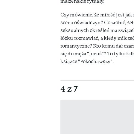
małżeńskie rytuały.
Czy mówienie, że miłość jest jak r
scena oświadczyn? Co zrobić, żeb
seksualnych określeń ma związek
łóżku rozmawiać, a kiedy milcze
romantyczne? Kto komu dał czar
się do męża "Juruś"? To tylko ki
książce "Pokochawszy".
4 z 7