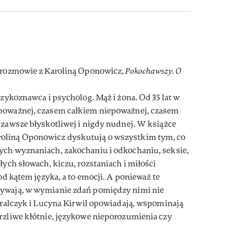
w rozmowie z Karoliną Oponowicz,
Pokochawszy. O
ęzykoznawca i psycholog. Mąż i żona. Od 35 lat w
 poważnej, czasem całkiem niepoważnej, czasem
 zawsze błyskotliwej i nigdy nudnej. W książce
oliną Oponowicz dyskutują o wszystkim tym, co
ych wyznaniach, zakochaniu i odkochaniu, seksie,
łych słowach, kiczu, rozstaniach i miłości
pod kątem języka, a to emocji. A ponieważ te
rywają, w wymianie zdań pomiędzy nimi nie
 Bralczyk i Lucyna Kirwil opowiadają, wspominają
rzliwe kłótnie, językowe nieporozumienia czy