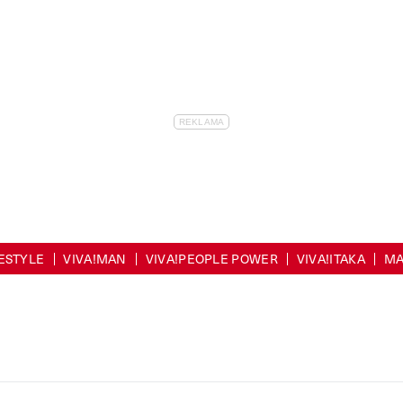
FESTYLE
VIVA!MAN
VIVA!PEOPLE POWER
VIVA!ITAKA
MA