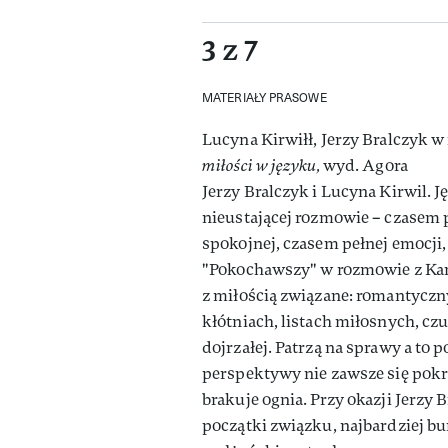
3 z 7
MATERIAŁY PRASOWE
Lucyna Kirwiłł, Jerzy Bralczyk 
miłości w języku,
wyd. Agora
Jerzy Bralczyk i Lucyna Kirwil. J
nieustającej rozmowie – czasem
spokojnej, czasem pełnej emocji,
"Pokochawszy" w rozmowie z Kar
z miłością związane: romantyczn
kłótniach, listach miłosnych, czu
dojrzałej. Patrzą na sprawy a to 
perspektywy nie zawsze się pok
brakuje ognia. Przy okazji Jerzy
początki związku, najbardziej bu