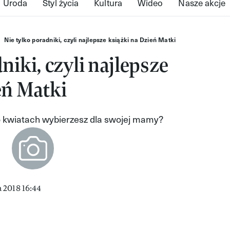
Uroda
Styl życia
Kultura
Wideo
Nasze akcje
Nie tylko poradniki, czyli najlepsze książki na Dzień Matki
niki, czyli najlepsze
eń Matki
o kwiatach wybierzesz dla swojej mamy?
 2018 16:44