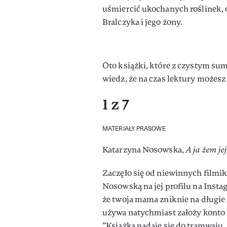
uśmiercić ukochanych roślinek, o
Bralczyka i jego żony.
Oto książki, które z czystym su
wiedz, że na czas lektury możesz
1 z 7
MATERIAŁY PRASOWE
Katarzyna Nosowska,
A ja żem je
Zaczęło się od niewinnych filmi
Nosowską na jej profilu na Instag
że twoja mama zniknie na długie g
używa natychmiast założy konto 
”Książka nadaje się do tramwaju,