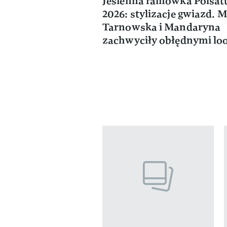
Jesienna ramówka Polsat
2026: stylizacje gwiazd. 
Tarnowska i Mandaryna
zachwyciły obłędnymi lo
Pokazywanie elementów od 1 do 4 
previous element