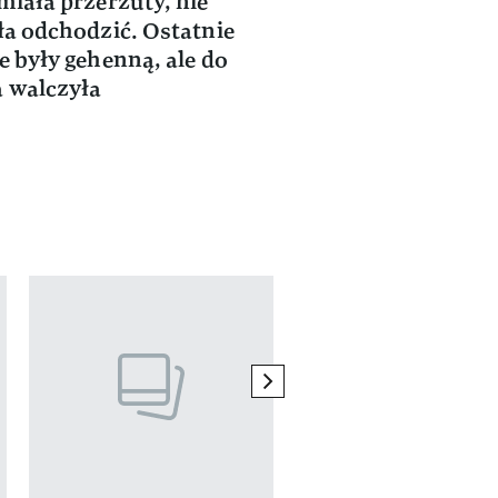
miała przerzuty, nie
Śmierć ukochanego
ła odchodzić. Ostatnie
serce. Kora we wz
e były gehenną, ale do
słowach wspominał
 walczyła
własnym odejście
next element