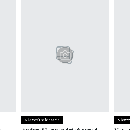
z 12
Niezwykłe historie
Niezwy