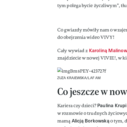
tym polega bycie życzliwym”, tł
Co gwiazdy mówiły nam o wzaje
do obejrzenia wideo VIVY!
Karoliną Malino
Cały wywiad z
znajdziecie w nowej VIVIE!, w kio
ZUZA KRAJEWSKA/LAF AM
Co jeszcze w now
Paulina Krup
Kariera czy dzieci?
w rozmowie o trudnych życiowych
Alicją Borkowską
mamą
o tym, d