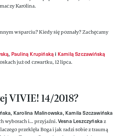
umaczy Karolina.
mnym wsparciu? Kiedy się poznały? Zachęcamy
wską
,
Pauliną Krupińską
i
Kamilą Szczawińską
skach już od czwartku, 12 lipca.
ej VIVIE! 14/2018?
ińska, Karolina Malinowska, Kamila Szczawińska
Vesna Leszczyńska
 wyborach i... przyjaźni.
z
laczego przeklęła Boga i jak radzi sobie z traumą