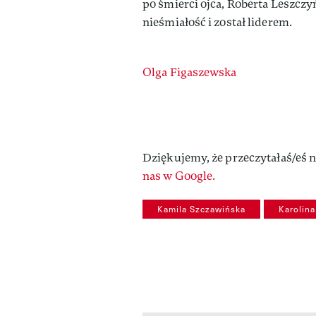
po śmierci ojca, Roberta Leszcz
nieśmiałość i został liderem.
Authors
Olga Figaszewska
Dziękujemy, że przeczytałaś/eś n
nas w Google.
Kamila Szczawińska
Karolin
previous element