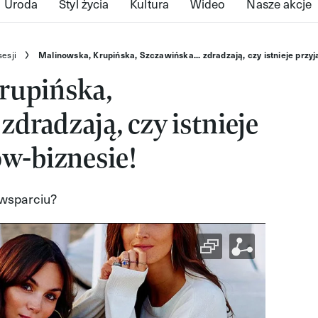
Uroda
Styl życia
Kultura
Wideo
Nasze akcje
sesji
Malinowska, Krupińska, Szczawińska... zdradzają, czy istnieje przy
rupińska,
zdradzają, czy istnieje
w-biznesie!
wsparciu?