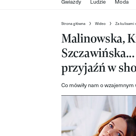
Gwiazdy
Ludzie
Moda
Strona główna
Wideo
Za kulisami 
Malinowska, K
Szczawińska... 
przyjaźń w sho
Co mówiły nam o wzajemnym 