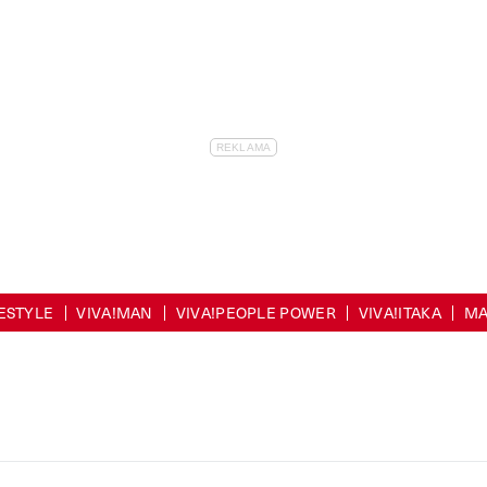
FESTYLE
VIVA!MAN
VIVA!PEOPLE POWER
VIVA!ITAKA
MA