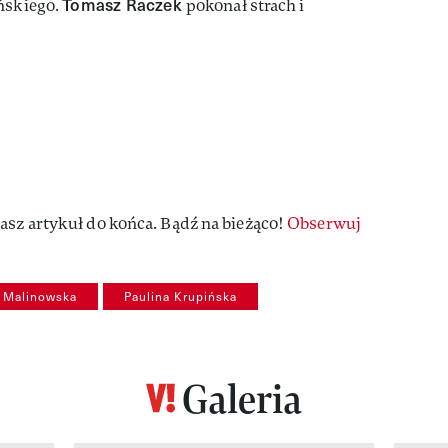
Tomasz Raczek
yńskiego.
pokonał strach i
asz artykuł do końca. Bądź na bieżąco!
Obserwuj
a Malinowska
Paulina Krupińska
Galeria