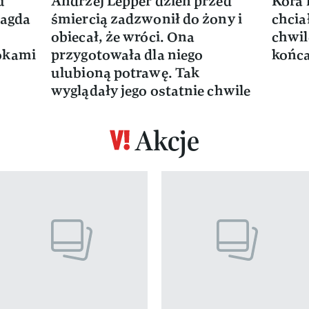
u
Andrzej Lepper dzień przed
Kora 
Magda
śmiercią zadzwonił do żony i
chcia
obiecał, że wróci. Ona
chwil
okami
przygotowała dla niego
końca
ulubioną potrawę. Tak
wyglądały jego ostatnie chwile
Akcje
z 17