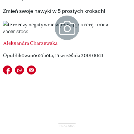
VIVA!LIFESTYLE
Zmień swoje nawyki w 5 prostych krokach!
VIVA!MAN
ADOBE STOCK
VIVA!PEOPLE POWER
Aleksandra Charzewska
VIVA!ITAKA
Opublikowano: sobota, 15 września 2018 00:21
MAGAZYN VIVA!
Udostępnij na facebook
Udostępnij na whatsapp
E-mail do przyjaciela