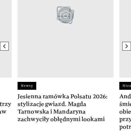
previous element
ne
Newsy
Niez
Jesienna ramówka Polsatu 2026:
And
trzy
stylizacje gwiazd. Magda
śmie
ław
Tarnowska i Mandaryna
obie
zachwyciły obłędnymi lookami
prz
potr