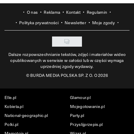
O nas
Reklama
Kontakt
Regulamin
Polityka prywatności
Newsletter
Moje zgody
Dalsze rozpowszechnianie tekstów, zdjęć i materiałów wideo
opublikowanych w serwisie w całości lub w części wymaga
uprzedniej zgody wydawcy.
©
BURDA MEDIA POLSKA SP. Z O. O 2026
Elle.pl
Glamour.pl
Kobieta.pl
Mojegotowanie.pl
National-geographic.pl
Party.pl
Polki.pl
Przyslijprzepis.pl
Mamotoja.pl
Wizaz.pl