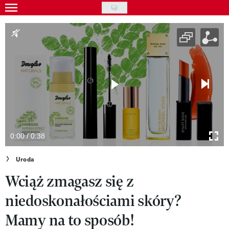
Skip
to
Gwiazdy
main
Ludzie
content
Moda
Uroda
Styl życia
Kultura
0:00 / 0:38
Wideo
Uroda
Wciąż zmagasz się z
Nasze akcje
niedoskonałościami skóry?
VIVA!ART
Mamy na to sposób!
VIVA!MODA