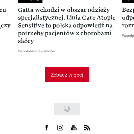
rcu
Gatta wchodzi w obszar odzieży
Bez
specjalistycznej. Linia Care Atopic
odp
ączy
Sensitive to polska odpowiedź na
roz
potrzeby pacjentów z chorobami
Współp
skóry
Współpraca reklamowa
Zobacz więcej
Visit us on Facebook
Visit us on Instagram
Visit us on Youtube
Visit us on Rss