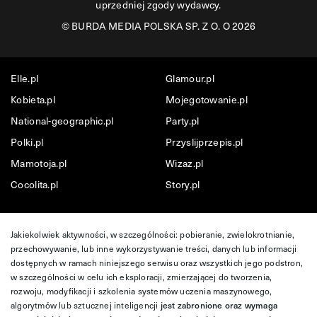
uprzedniej zgody wydawcy.
©
BURDA MEDIA POLSKA SP. Z O. O 2026
Elle.pl
Glamour.pl
Kobieta.pl
Mojegotowanie.pl
National-geographic.pl
Party.pl
Polki.pl
Przyslijprzepis.pl
Mamotoja.pl
Wizaz.pl
Cocolita.pl
Story.pl
Jakiekolwiek aktywności, w szczególności: pobieranie, zwielokrotnianie,
przechowywanie, lub inne wykorzystywanie treści, danych lub informacji
dostępnych w ramach niniejszego serwisu oraz wszystkich jego podstron,
w szczególności w celu ich eksploracji, zmierzającej do tworzenia,
rozwoju, modyfikacji i szkolenia systemów uczenia maszynowego,
algorytmów lub sztucznej inteligencji
jest zabronione oraz wymaga