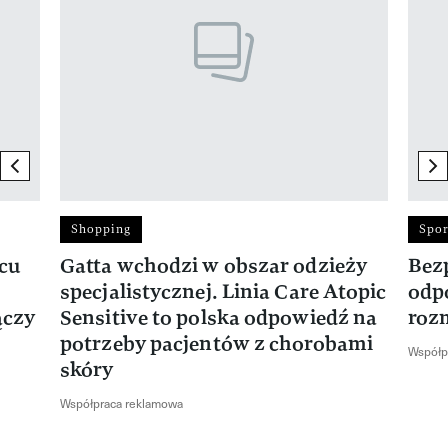
previous element
ne
Shopping
Spor
rcu
Gatta wchodzi w obszar odzieży
Bez
specjalistycznej. Linia Care Atopic
odp
ączy
Sensitive to polska odpowiedź na
roz
potrzeby pacjentów z chorobami
Współp
skóry
Współpraca reklamowa