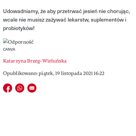
VIVA!LIFESTYLE
Udowadniamy, że aby przetrwać jesień nie chorując,
wcale nie musisz zażywać lekarstw, suplementów i
VIVA!MAN
probiotyków!
VIVA!PEOPLE POWER
VIVA!ITAKA
CANVA
MAGAZYN VIVA!
Katarzyna Brzeg-Wieluńska
Opublikowano: piątek, 19 listopada 2021 16:22
Udostępnij na facebook
Udostępnij na whatsapp
E-mail do przyjaciela