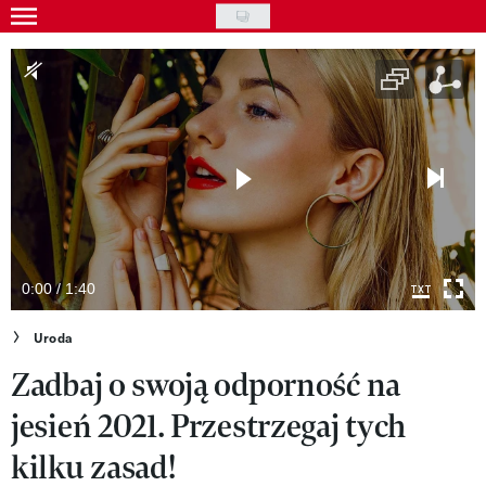
Skip
to
Gwiazdy
main
Ludzie
content
Moda
Uroda
Styl życia
Kultura
0:00 / 1:40
Wideo
Uroda
Zadbaj o swoją odporność na
Nasze akcje
jesień 2021. Przestrzegaj tych
VIVA!ART
kilku zasad!
VIVA!MODA