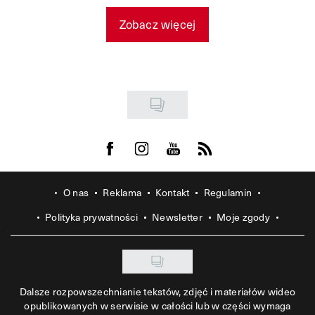
Zobacz więcej
Visit us on Facebook
Visit us on Instagram
Visit us on Youtube
Visit us on Rss
O nas
Reklama
Kontakt
Regulamin
Polityka prywatności
Newsletter
Moje zgody
Dalsze rozpowszechnianie tekstów, zdjęć i materiałów wideo
opublikowanych w serwisie w całości lub w części wymaga