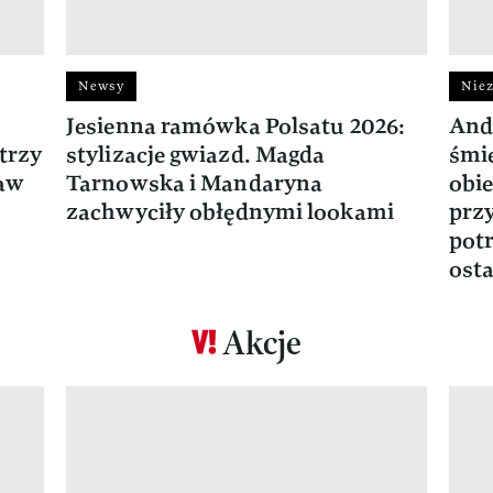
Newsy
Niez
Jesienna ramówka Polsatu 2026:
And
trzy
stylizacje gwiazd. Magda
śmie
ław
Tarnowska i Mandaryna
obie
zachwyciły obłędnymi lookami
prz
potr
osta
Akcje
Pokazywanie elementu 1 z 17