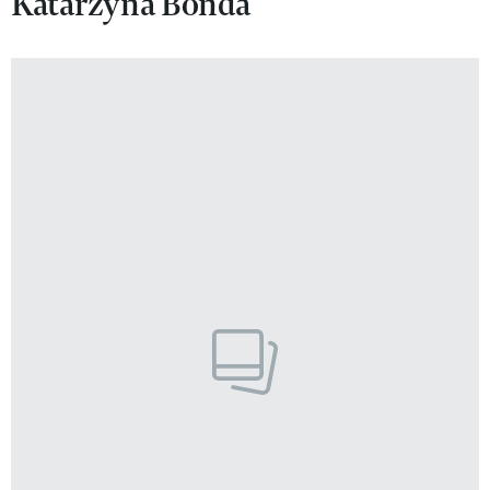
Katarzyna Bonda
VIVA!LIFESTYLE
VIVA!MAN
VIVA!PEOPLE POWER
VIVA!ITAKA
MAGAZYN VIVA!