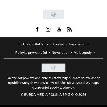
Visit us on Facebook
Visit us on Instagram
Visit us on Youtube
Visit us on Rss
O nas
Reklama
Kontakt
Regulamin
Polityka prywatności
Newsletter
Moje zgody
Dalsze rozpowszechnianie tekstów, zdjęć i materiałów wideo
opublikowanych w serwisie w całości lub w części wymaga
uprzedniej zgody wydawcy.
©
BURDA MEDIA POLSKA SP. Z O. O 2026