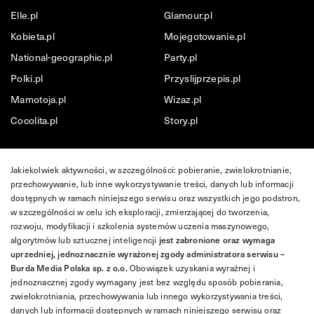
Elle.pl
Glamour.pl
Kobieta.pl
Mojegotowanie.pl
National-geographic.pl
Party.pl
Polki.pl
Przyslijprzepis.pl
Mamotoja.pl
Wizaz.pl
Cocolita.pl
Story.pl
Jakiekolwiek aktywności, w szczególności: pobieranie, zwielokrotnianie,
przechowywanie, lub inne wykorzystywanie treści, danych lub informacji
dostępnych w ramach niniejszego serwisu oraz wszystkich jego podstron,
w szczególności w celu ich eksploracji, zmierzającej do tworzenia,
rozwoju, modyfikacji i szkolenia systemów uczenia maszynowego,
algorytmów lub sztucznej inteligencji
jest zabronione oraz wymaga
uprzedniej, jednoznacznie wyrażonej zgody administratora serwisu –
Burda Media Polska sp. z o.o.
Obowiązek uzyskania wyraźnej i
jednoznacznej zgody wymagany jest bez względu sposób pobierania,
zwielokrotniania, przechowywania lub innego wykorzystywania treści,
danych lub informacji dostępnych w ramach niniejszego serwisu oraz