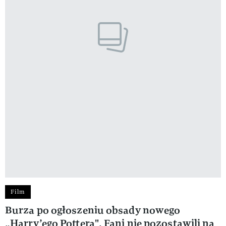
Film
Burza po ogłoszeniu obsady nowego
„Harry’ego Pottera". Fani nie pozostawili na