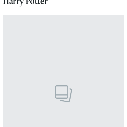
Harry Potter
VIVA!LIFESTYLE
VIVA!MAN
VIVA!PEOPLE POWER
VIVA!ITAKA
MAGAZYN VIVA!