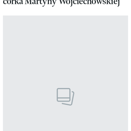
córka Martyny Wojciechowskiej
VIVA!LIFESTYLE
VIVA!MAN
VIVA!PEOPLE POWER
VIVA!ITAKA
MAGAZYN VIVA!