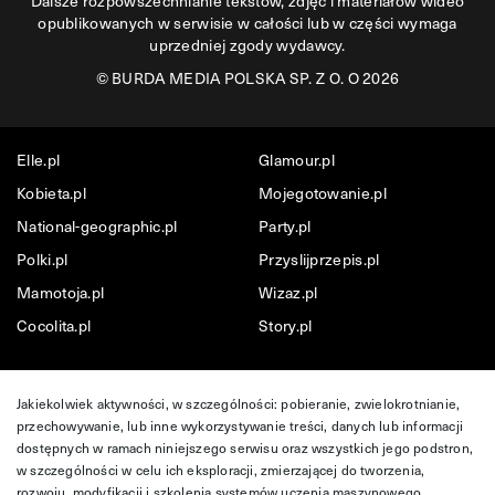
Dalsze rozpowszechnianie tekstów, zdjęć i materiałów wideo
opublikowanych w serwisie w całości lub w części wymaga
uprzedniej zgody wydawcy.
©
BURDA MEDIA POLSKA SP. Z O. O 2026
Elle.pl
Glamour.pl
Kobieta.pl
Mojegotowanie.pl
National-geographic.pl
Party.pl
Polki.pl
Przyslijprzepis.pl
Mamotoja.pl
Wizaz.pl
Cocolita.pl
Story.pl
Jakiekolwiek aktywności, w szczególności: pobieranie, zwielokrotnianie,
przechowywanie, lub inne wykorzystywanie treści, danych lub informacji
dostępnych w ramach niniejszego serwisu oraz wszystkich jego podstron,
w szczególności w celu ich eksploracji, zmierzającej do tworzenia,
rozwoju, modyfikacji i szkolenia systemów uczenia maszynowego,