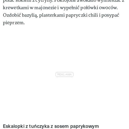
polać sokiem z cytryny. Pokrojone awokado wymieszać z
krewetkami w majonezie i wypełnić połówki owoców.
Ozdobić bazylią, plasterkami papryczki chili i posypać
pieprzem.
Eskalopki z tuńczyka z sosem paprykowym