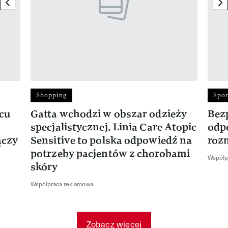
previous element
ne
Shopping
Spor
rcu
Gatta wchodzi w obszar odzieży
Bez
specjalistycznej. Linia Care Atopic
odp
ączy
Sensitive to polska odpowiedź na
roz
potrzeby pacjentów z chorobami
Współp
skóry
Współpraca reklamowa
Zobacz więcej