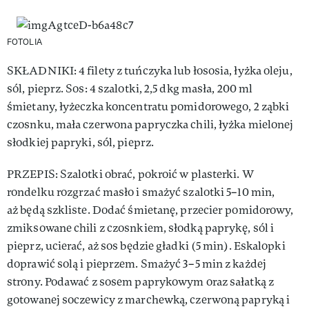
FOTOLIA
SKŁADNIKI: 4 filety z tuńczyka lub łososia, łyżka oleju,
sól, pieprz. Sos: 4 szalotki, 2,5 dkg masła, 200 ml
śmietany, łyżeczka koncentratu pomidorowego, 2 ząbki
czosnku, mała czerwona papryczka chili, łyżka mielonej
słodkiej papryki, sól, pieprz.
PRZEPIS: Szalotki obrać, pokroić w plasterki. W
rondelku rozgrzać masło i smażyć szalotki 5–10 min,
aż będą szkliste. Dodać śmietanę, przecier pomidorowy,
zmiksowane chili z czosnkiem, słodką paprykę, sól i
pieprz, ucierać, aż sos będzie gładki (5 min). Eskalopki
doprawić solą i pieprzem. Smażyć 3–5 min z każdej
strony. Podawać z sosem paprykowym oraz sałatką z
gotowanej soczewicy z marchewką, czerwoną papryką i