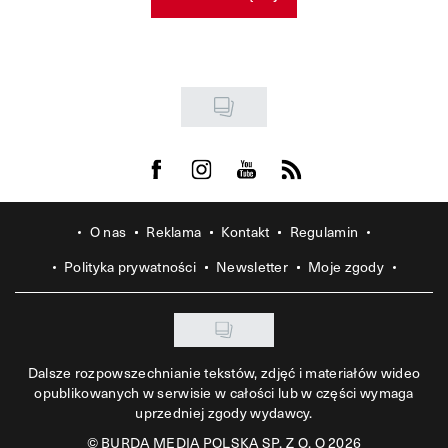
Visit us on Facebook
Visit us on Instagram
Visit us on Youtube
Visit us on Rss
O nas
Reklama
Kontakt
Regulamin
Polityka prywatności
Newsletter
Moje zgody
Dalsze rozpowszechnianie tekstów, zdjęć i materiałów wideo
opublikowanych w serwisie w całości lub w części wymaga
uprzedniej zgody wydawcy.
©
BURDA MEDIA POLSKA SP. Z O. O 2026