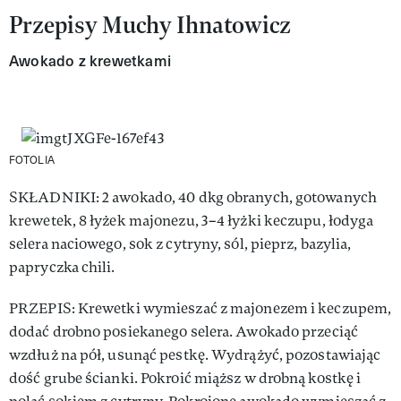
Przepisy Muchy Ihnatowicz
Awokado z krewetkami
FOTOLIA
SKŁADNIKI: 2 awokado, 40 dkg obranych, gotowanych
krewetek, 8 łyżek majonezu, 3–4 łyżki keczupu, łodyga
selera naciowego, sok z cytryny, sól, pieprz, bazylia,
papryczka chili.
PRZEPIS: Krewetki wymieszać z majonezem i keczupem,
dodać drobno posiekanego selera. Awokado przeciąć
wzdłuż na pół, usunąć pestkę. Wydrążyć, pozostawiając
dość grube ścianki. Pokroić miąższ w drobną kostkę i