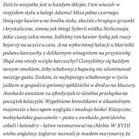
Dziś to wszystko jest w każdym sklepie. I ten wieczór w
rosyjskim stylu u kolegi Adama! Misa pełna czarnego,
lśniącego kawioru na środku stołu, złociste chrupiące grzanki
i krystaliczna, zimna jak śniegi Syberii wódka Stolicznaja.
Jakie czasy, takie menu. Jedliśmy ten kawior łyżką jak ruscy
bojarzy na uczcie u cara. A na wykwintnej kolacji u Mariolki
podano karczochy z delikatnym winegretem na przystawkę.
Skąd ona wtedy wzięła karczochy? Cieszyliśmy się każdym
nowym smakiem, żeby schabowy z kapustą nie zdominował
naszego gustu. Dodam, że najlepszego schabowego w życiu
jadłam w gospodzie gminnej spółdzielni w drodze na Mazury.
Awokado uważane za afrodyzjak to idealna przekąska na
początek kolacyjki. Wypełnione krewetkami w aksamitnym
majonezie z keczupem wygląda i smakuje bosko! Klasyczne,
meksykańskie guacamole – pasta z awokado, pomidorów,
cebuli i kolendry – łatwo rozsmarować na chlebie. W XVIII
wieku angielscy żeglarze nazwali je masłem marynarzy. Ja