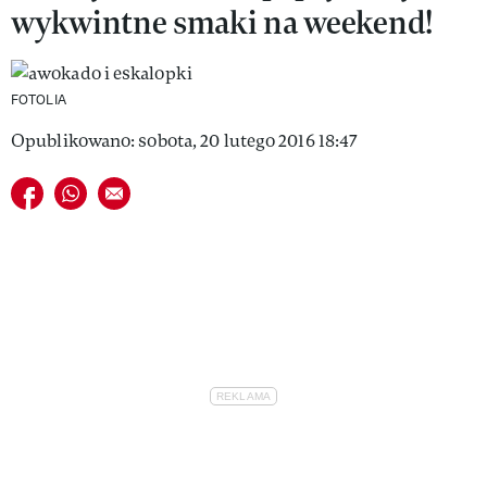
wykwintne smaki na weekend!
VIVA!LIFESTYLE
VIVA!MAN
FOTOLIA
VIVA!PEOPLE POWER
Opublikowano: sobota, 20 lutego 2016 18:47
VIVA!ITAKA
Udostępnij na facebook
Udostępnij na whatsapp
E-mail do przyjaciela
MAGAZYN VIVA!