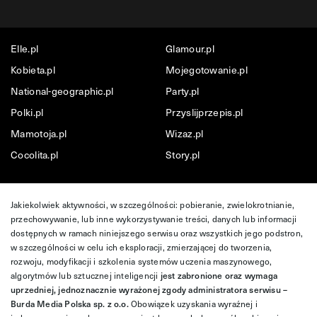
Elle.pl
Glamour.pl
Kobieta.pl
Mojegotowanie.pl
National-geographic.pl
Party.pl
Polki.pl
Przyslijprzepis.pl
Mamotoja.pl
Wizaz.pl
Cocolita.pl
Story.pl
Jakiekolwiek aktywności, w szczególności: pobieranie, zwielokrotnianie,
przechowywanie, lub inne wykorzystywanie treści, danych lub informacji
dostępnych w ramach niniejszego serwisu oraz wszystkich jego podstron,
w szczególności w celu ich eksploracji, zmierzającej do tworzenia,
rozwoju, modyfikacji i szkolenia systemów uczenia maszynowego,
algorytmów lub sztucznej inteligencji
jest zabronione oraz wymaga
uprzedniej, jednoznacznie wyrażonej zgody administratora serwisu –
Burda Media Polska sp. z o.o.
Obowiązek uzyskania wyraźnej i