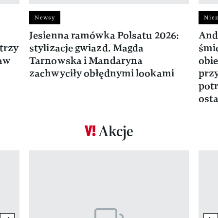
Newsy
Niez
Jesienna ramówka Polsatu 2026:
And
trzy
stylizacje gwiazd. Magda
śmie
ław
Tarnowska i Mandaryna
obie
zachwyciły obłędnymi lookami
prz
potr
osta
Akcje
Pokazywanie elementu 1 z 17