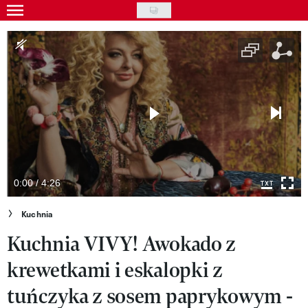
Skip
to
Gwiazdy
main
Ludzie
content
Moda
Uroda
Styl życia
Kultura
0:00 / 4:26
Wideo
Kuchnia
Kuchnia VIVY! Awokado z
Nasze akcje
krewetkami i eskalopki z
VIVA!ART
tuńczyka z sosem paprykowym -
VIVA!MODA