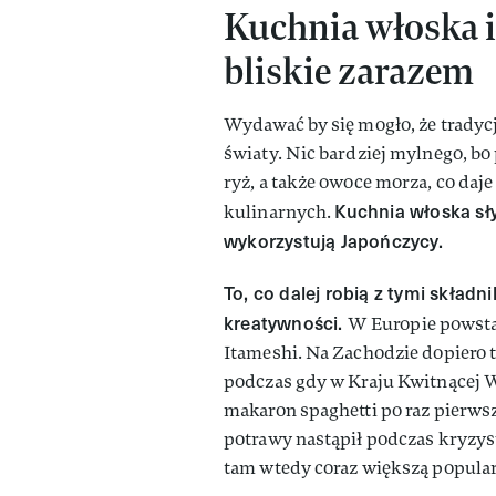
Kuchnia włoska i 
bliskie zarazem
Wydawać by się mogło, że tradycj
światy. Nic bardziej mylnego, bo
ryż, a także owoce morza, co daj
Kuchnia włoska sły
kulinarnych.
wykorzystują Japończycy.
To, co dalej robią z tymi składn
kreatywności.
W Europie powstaj
Itameshi. Na Zachodzie dopiero 
podczas gdy w Kraju Kwitnącej Wiś
makaron spaghetti po raz pierwsz
potrawy nastąpił podczas kryzys
tam wtedy coraz większą popula