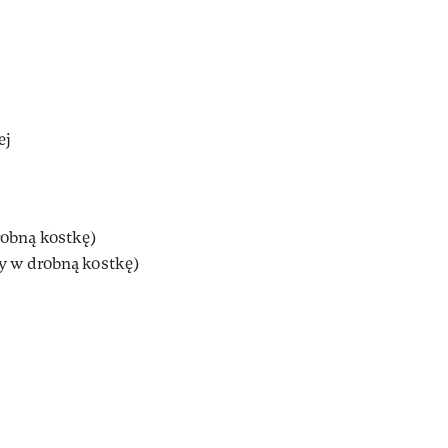
ej
robną kostkę)
ny w drobną kostkę)