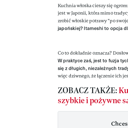
Kuchnia włoska cieszy się ogro
jest w Japonii, która mimo trady
zrobić włoskie potrawy "po swo
japońskiej? Itameshi to opcja dl
Co to dokładnie oznacza? Dosłown
W praktyce zaś, jest to fuzja 
się z długich, niezależnych trady
więc dziwnego, że łączenie ich je
ZOBACZ TAKŻE:
Ku
szybkie i pożywne s
Chces