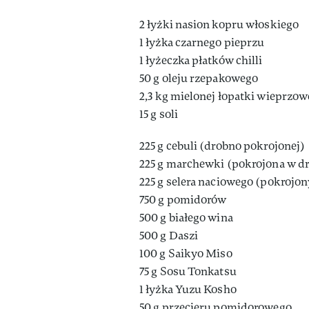
2 łyżki nasion kopru włoskiego
1 łyżka czarnego pieprzu
1 łyżeczka płatków chilli
50 g oleju rzepakowego
2,3 kg mielonej łopatki wieprzow
15 g soli
225 g cebuli (drobno pokrojonej)
225 g marchewki (pokrojona w d
225 g selera naciowego (pokrojo
750 g pomidorów
500 g białego wina
500 g Daszi
100 g Saikyo Miso
75 g Sosu Tonkatsu
1 łyżka Yuzu Kosho
50 g przecieru pomidorowego