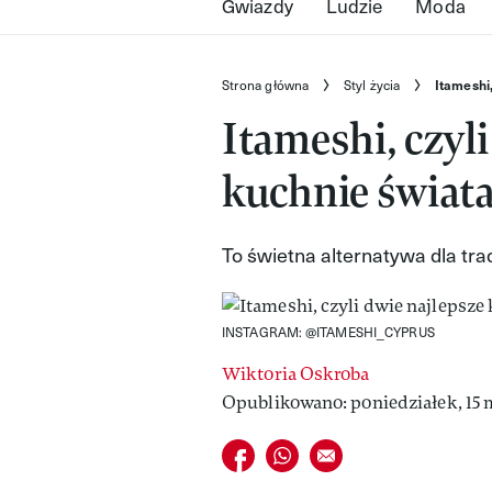
Gwiazdy
Ludzie
Moda
Strona główna
Styl życia
Itameshi
Itameshi, czyli
kuchnie świat
To świetna alternatywa dla tr
INSTAGRAM: @ITAMESHI_CYPRUS
Wiktoria Oskroba
Opublikowano: poniedziałek, 15 m
Udostępnij na facebook
Udostępnij na whatsapp
E-mail do przyjaciela