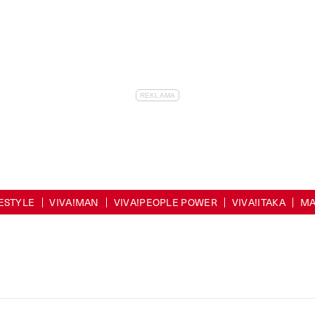
FESTYLE
VIVA!MAN
VIVA!PEOPLE POWER
VIVA!ITAKA
MA