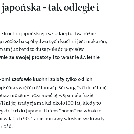
japońska - tak odległe i
e kuchni japońskiej i włoskiej to dwa różne
 przecież bazą obydwu tych kuchni jest makaron,
e nam już bardzo duże pole do popisów
nie ze swojej prostoty i to właśnie świetnie
ikami szefowie kuchni zależy tylko od ich
e coraz więcej restauracji serwujących kuchnię
teraz możemy poznawać tę wspaniałą fuzję,
ni jej tradycja ma już około 100 lat, kiedy to
y dotarł do Japonii. Potem "boom" na włoskie
u w latach 90. Tanie potrawy włoskie zyskiwały
rność.