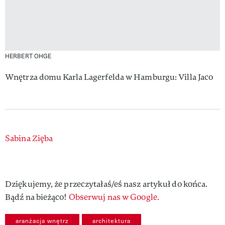
HERBERT OHGE
Wnętrza domu Karla Lagerfelda w Hamburgu: Villa Jaco
Authors
Sabina Zięba
Dziękujemy, że przeczytałaś/eś nasz artykuł do końca.
Bądź na bieżąco!
Obserwuj nas w Google.
aranżacja wnętrz
architektura