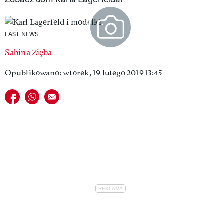
VIVA!LIFESTYLE
VIVA!MAN
EAST NEWS
Sabina Zięba
VIVA!PEOPLE POWER
Opublikowano: wtorek, 19 lutego 2019 13:45
VIVA!ITAKA
Udostępnij na facebook
Udostępnij na whatsapp
E-mail do przyjaciela
MAGAZYN VIVA!