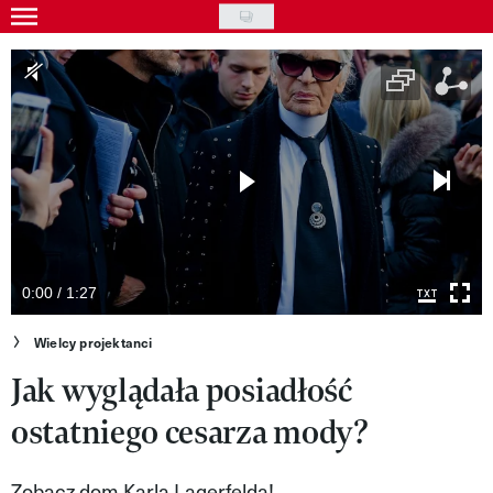
Skip
to
Gwiazdy
main
Ludzie
content
Moda
Uroda
Styl życia
Kultura
0:00 / 1:27
Wideo
Wielcy projektanci
Jak wyglądała posiadłość
Nasze akcje
ostatniego cesarza mody?
VIVA!ART
VIVA!MODA
Zobacz dom Karla Lagerfelda!