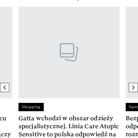
Pokazywanie elementu 1 z 17
previous element
ne
Shopping
Spor
rcu
Gatta wchodzi w obszar odzieży
Bez
specjalistycznej. Linia Care Atopic
odp
ączy
Sensitive to polska odpowiedź na
roz