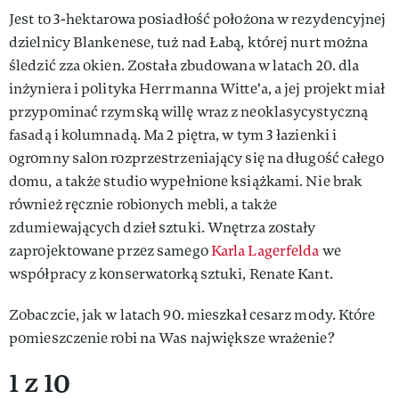
Jest to 3-hektarowa posiadłość położona w rezydencyjnej
dzielnicy Blankenese, tuż nad Łabą, której nurt można
śledzić zza okien. Została zbudowana w latach 20. dla
inżyniera i polityka Herrmanna Witte'a, a jej projekt miał
przypominać rzymską willę wraz z neoklasycystyczną
fasadą i kolumnadą. Ma 2 piętra, w tym 3 łazienki i
ogromny salon rozprzestrzeniający się na długość całego
domu, a także studio wypełnione książkami. Nie brak
również ręcznie robionych mebli, a także
zdumiewających dzieł sztuki. Wnętrza zostały
zaprojektowane przez samego
Karla Lagerfelda
we
współpracy z konserwatorką sztuki, Renate Kant.
Zobaczcie, jak w latach 90. mieszkał cesarz mody. Które
pomieszczenie robi na Was największe wrażenie?
1 z 10