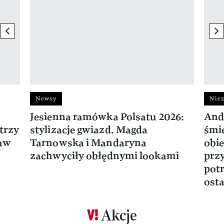
previous element
ne
Newsy
Niez
Jesienna ramówka Polsatu 2026:
And
trzy
stylizacje gwiazd. Magda
śmie
ław
Tarnowska i Mandaryna
obie
zachwyciły obłędnymi lookami
prz
potr
osta
Akcje