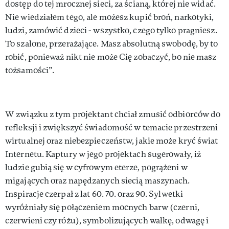
dostęp do tej mrocznej sieci, za ścianą, której nie widać.
Nie wiedziałem tego, ale możesz kupić broń, narkotyki,
ludzi, zamówić dzieci - wszystko, czego tylko pragniesz.
To szalone, przerażające. Masz absolutną swobodę, by to
robić, ponieważ nikt nie może Cię zobaczyć, bo nie masz
tożsamości”.
W związku z tym projektant chciał zmusić odbiorców do
refleksji i zwiększyć świadomość w temacie przestrzeni
wirtualnej oraz niebezpieczeństw, jakie może kryć świat
Internetu. Kaptury w jego projektach sugerowały, iż
ludzie gubią się w cyfrowym eterze, pogrążeni w
migających oraz napędzanych siecią maszynach.
Inspiracje czerpał z lat 60. 70. oraz 90. Sylwetki
wyróżniały się połączeniem mocnych barw (czerni,
czerwieni czy różu), symbolizujących walkę, odwagę i