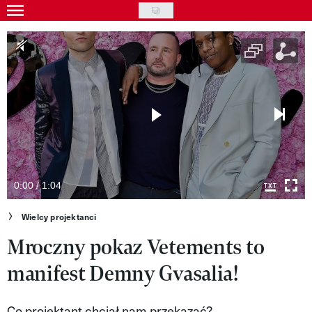
Skip
to
Gwiazdy
main
Ludzie
content
Moda
Uroda
Styl życia
Kultura
0:00 / 1:04
Wideo
Wielcy projektanci
Mroczny pokaz Vetements to
Nasze akcje
manifest Demny Gvasalia!
VIVA!ART
VIVA!MODA
Co projektant chciał nam przekazać?