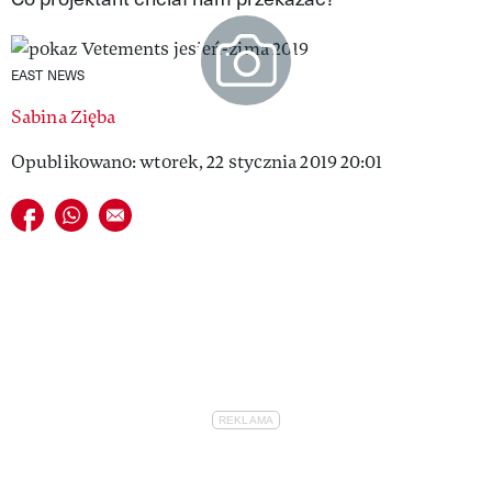
VIVA!LIFESTYLE
VIVA!MAN
EAST NEWS
Sabina Zięba
VIVA!PEOPLE POWER
Opublikowano: wtorek, 22 stycznia 2019 20:01
VIVA!ITAKA
Udostępnij na facebook
Udostępnij na whatsapp
E-mail do przyjaciela
MAGAZYN VIVA!