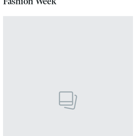
Fashion Week
VIVA!LIFESTYLE
VIVA!MAN
VIVA!PEOPLE POWER
VIVA!ITAKA
MAGAZYN VIVA!