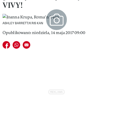
VIVY!
VIVA!LIFESTYLE
VIVA!MAN
ASHLEY BARRETT/KRIS KAN
VIVA!PEOPLE POWER
Opublikowano: niedziela, 14 maja 2017 09:00
VIVA!ITAKA
Udostępnij na facebook
Udostępnij na whatsapp
E-mail do przyjaciela
MAGAZYN VIVA!