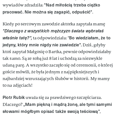
"Nad miłością trzeba ciężko
wywiadów zdradziła:
pracować. Nie można się zagapić, odpuścić"
.
Kiedy po sercowym zawodzie aktorka zapytała mamę
"Dlaczego z wszystkich mężczyzn świata wybrałaś
właśnie tatę?",
Bo wiedziałam, że to
ta odpowiedziała:
"
jedyny, który mnie nigdy nie zawiedzie".
Dziś, gdyby
ktoś zapytał Małgosię o Bartka, pewnie odpowiedziałaby
tak samo. Są ze sobą już 8 lat i uchodzą za niezwykle
udaną parę. A wszystko zaczęło się od ceremonii, o której
goście mówili, że była jednym z najpiękniejszych i
najbardziej wzruszających ślubów w historii. My mamy
to na zdjęciach!
Piotr Rubik
uważa się za prawdziwego szczęściarza.
„Mam piękną i mądrą żonę, ale tymi samymi
Dlaczego?
słowami mógłbym opisać także swoją teściową”
,