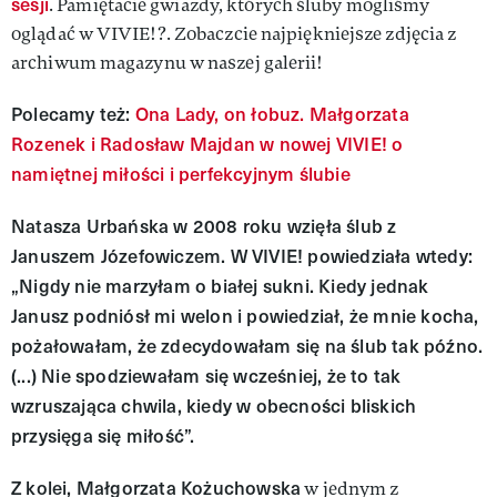
sesji
. Pamiętacie gwiazdy, których śluby mogliśmy
oglądać w VIVIE!?. Zobaczcie najpiękniejsze zdjęcia z
archiwum magazynu w naszej galerii!
Polecamy też:
Ona Lady, on łobuz. Małgorzata
Rozenek i Radosław Majdan w nowej VIVIE! o
namiętnej miłości i perfekcyjnym ślubie
Natasza Urbańska w 2008 roku wzięła ślub z
Januszem Józefowiczem. W VIVIE! powiedziała wtedy:
„Nigdy nie marzyłam o białej sukni. Kiedy jednak
Janusz podniósł mi welon i powiedział, że mnie kocha,
pożałowałam, że zdecydowałam się na ślub tak późno.
(...) Nie spodziewałam się wcześniej, że to tak
wzruszająca chwila, kiedy w obecności bliskich
przysięga się miłość”.
Z kolei, Małgorzata Kożuchowska
w jednym z