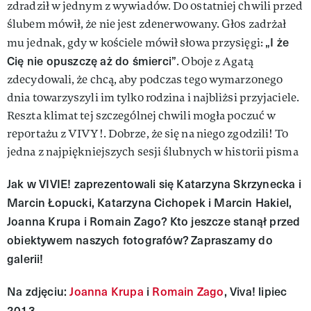
zdradził w jednym z wywiadów
.
Do ostatniej chwili przed
ślubem mówił, że nie jest zdenerwowany. Głos zadrżał
„I że
mu jednak, gdy w kościele mówił słowa przysięgi:
Cię nie opuszczę aż do śmierci”
. Oboje z Agatą
zdecydowali, że chcą, aby podczas tego wymarzonego
dnia towarzyszyli im tylko rodzina i najbliżsi przyjaciele.
Reszta klimat tej szczególnej chwili mogła poczuć w
reportażu z VIVY!. Dobrze, że się na niego zgodzili! To
jedna z najpiękniejszych sesji ślubnych w historii pisma
Jak w VIVIE! zaprezentowali się Katarzyna Skrzynecka i
Marcin Łopucki, Katarzyna Cichopek i Marcin Hakiel,
Joanna Krupa i Romain Zago? Kto jeszcze stanął przed
obiektywem naszych fotografów? Zapraszamy do
galerii!
Na zdjęciu:
Joanna Krupa
i
Romain Zago
, Viva! lipiec
2013