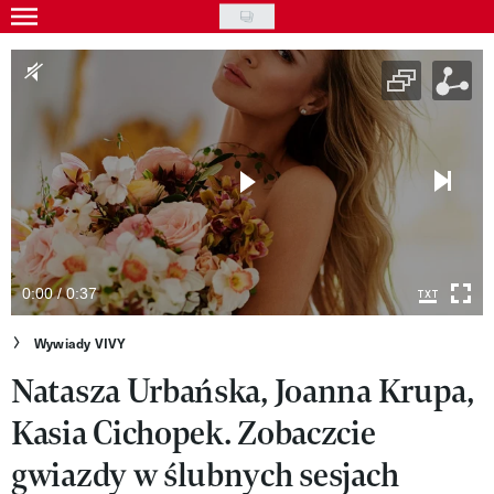
Skip
to
Gwiazdy
main
Ludzie
content
Moda
Uroda
Styl życia
Kultura
0:00 / 0:37
Wideo
Wywiady VIVY
Natasza Urbańska, Joanna Krupa,
Nasze akcje
Kasia Cichopek. Zobaczcie
VIVA!ART
gwiazdy w ślubnych sesjach
VIVA!MODA