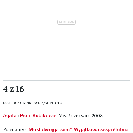
4 z 16
MATEUSZ STANKIEWICZ/AF PHOTO
Agata
Piotr Rubikowie
i
, Viva! czerwiec 2008
„Most dwojga serc”. Wyjątkowa sesja ślubna
Polecamy: